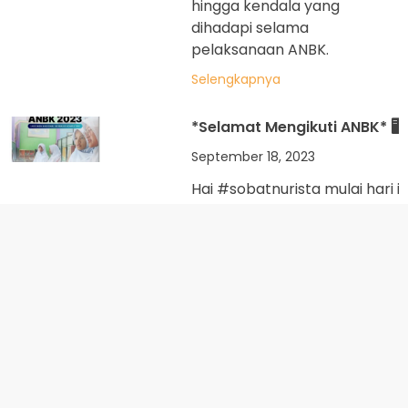
hingga kendala yang
dihadapi selama
pelaksanaan ANBK.
Selengkapnya
*Selamat Mengikuti ANBK* 🖥️🖥
September 18, 2023
Hai #sobatnurista mulai hari in
tanggal 18-19 September 2023
seluruh santri kelas VIII SMPIT 
Islam Tengaran mengikuti AN
(Asesmen Nasional Berbasis
Komputer). Mari kita sama-s
mendoakan agar seluruh santr
senantiasa diberi kemudahan.
Aamiin 🤲🏻 ☎️ Informasi SMPIT
SMAIT – MA 👇🏻👇🏻👇🏻
https://lynk.id/nurulislam_te