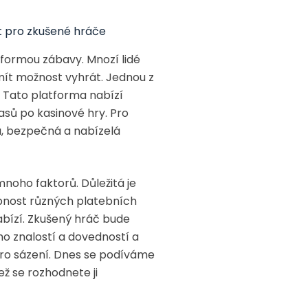
 pro zkušené hráče
 formou zábavy. Mnozí lidé
ň mít možnost vyhrát. Jednou z
. Tato platforma nabízí
asů po kasinové hry. Pro
á, bezpečná a nabízelá
mnoho faktorů. Důležitá je
upnost různých platebních
bízí. Zkušený hráč bude
o znalostí a dovedností a
ro sázení. Dnes se podíváme
ež se rozhodnete ji