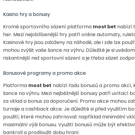
Kasino hry a bonusy
Kromě sportovního sázení platforma
most bet
nabízí 
her. Mezi nejoblíbenější hry patří online automaty, rulet
Kasinové hry jsou založeny na náhodě, ale i zde lze použít
mohou zvýšit vaše šance na výhru. Důležité je si uvědomi
riskantnější než sportovní sázení a je třeba sázet zodp
Bonusové programy a promo akce
Platforma
most bet
nabízí řadu bonusů a promo akcí, 
šance na výhru. Mezi nejběžnější bonusy patří uvítací 
za vklad a bonus za doporučení. Promo akce mohou zah
turnaje a cashback akce. Je důležité si před využitím 
použití, které mohou zahrnovat například minimální vkl
maximální výši bonusu. Využití bonusů může být efektivní
bankroll a prodloužit dobu hraní.