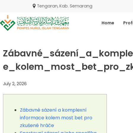
Tengaran, Kab. Semarang
Home
Profi
Zábavné_sázení_a_komple
e_kolem_most_bet_pro_z
July 2, 2026
Zábavné sázení a komplexní
informace kolem most bet pro
zkušené hráče