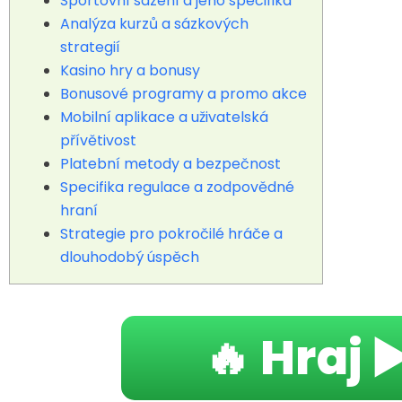
Sportovní sázení a jeho specifika
Analýza kurzů a sázkových
strategií
Kasino hry a bonusy
Bonusové programy a promo akce
Mobilní aplikace a uživatelská
přívětivost
Platební metody a bezpečnost
Specifika regulace a zodpovědné
hraní
Strategie pro pokročilé hráče a
dlouhodobý úspěch
🔥 Hraj ▶