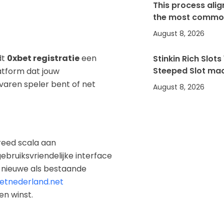
This process alig
the most commo
August 8, 2026
dt
0xbet registratie
een
Stinkin Rich Slots
Steeped Slot ma
atform dat jouw
rvaren speler bent of net
August 8, 2026
reed scala aan
bruiksvriendelijke interface
 nieuwe als bestaande
etnederland.net
en winst.