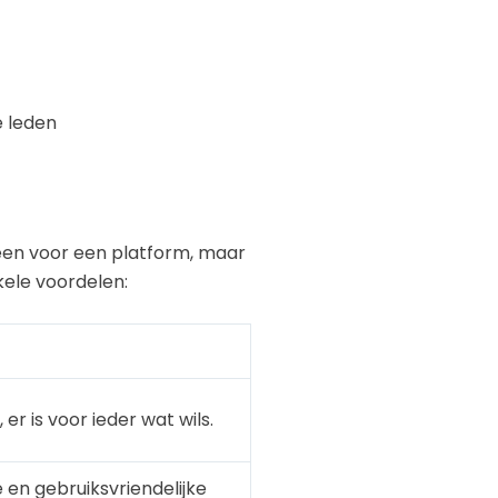
e leden
alleen voor een platform, maar
kele voordelen:
 er is voor ieder wat wils.
e en gebruiksvriendelijke