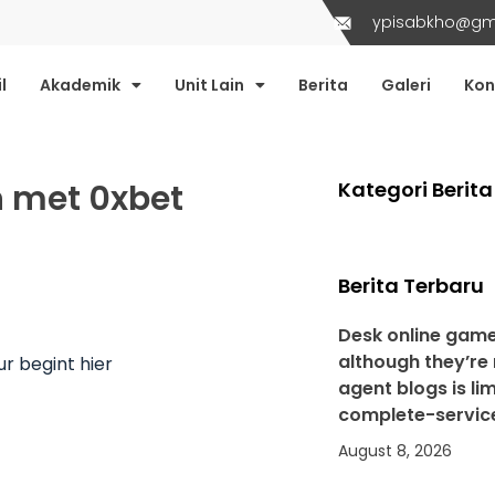
ypisabkho@gm
l
Akademik
Unit Lain
Berita
Galeri
Kon
n met 0xbet
Kategori Berita
Berita Terbaru
Desk online game
although they’re 
r begint hier
agent blogs is li
complete-servic
August 8, 2026