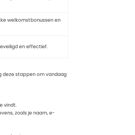
lijke welkomstbonussen en
veiligd en effectief.
Volg deze stappen om vandaag
e vindt.
evens, zoals je naam, e-