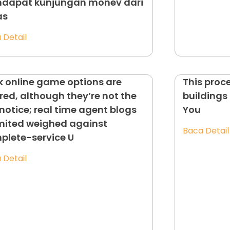
dapat kunjungan monev dari
as
 Detail
k online game options are
This proc
red, although they’re not the
buildings
notice; real time agent blogs
You
imited weighed against
Baca Detail
plete-service U
 Detail