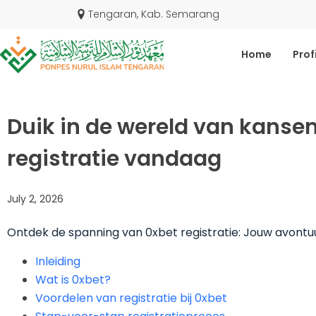
Tengaran, Kab. Semarang
Home
Profi
Duik in de wereld van kanse
registratie vandaag
July 2, 2026
Ontdek de spanning van 0xbet registratie: Jouw avontuu
Inleiding
Wat is 0xbet?
Voordelen van registratie bij 0xbet