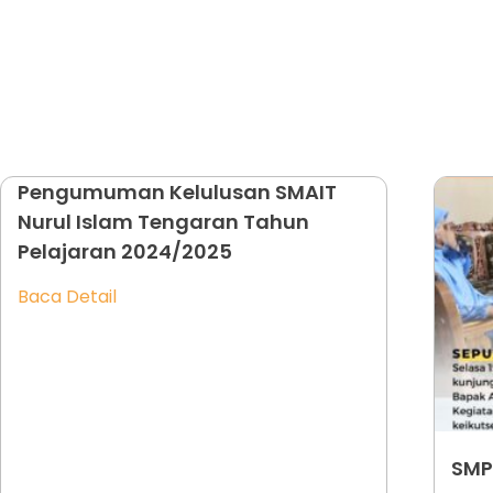
Pengumuman Kelulusan SMAIT
Nurul Islam Tengaran Tahun
Pelajaran 2024/2025
Baca Detail
SMP