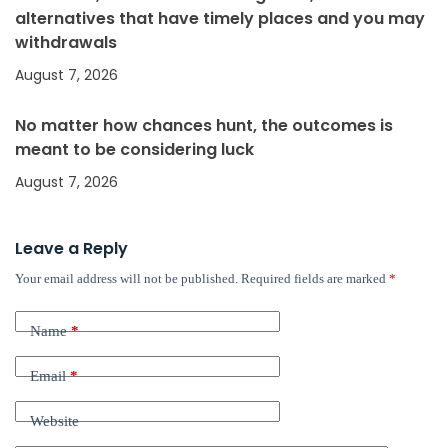
alternatives that have timely places and you may
withdrawals
August 7, 2026
No matter how chances hunt, the outcomes is
meant to be considering luck
August 7, 2026
Leave a Reply
Your email address will not be published.
Required fields are marked
*
Name
*
Email
*
Website