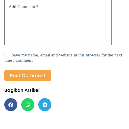
Add Comment
*
Save my name, email and website in this browser for the next
time I comment.
Post Comment
Bagikan Artikel