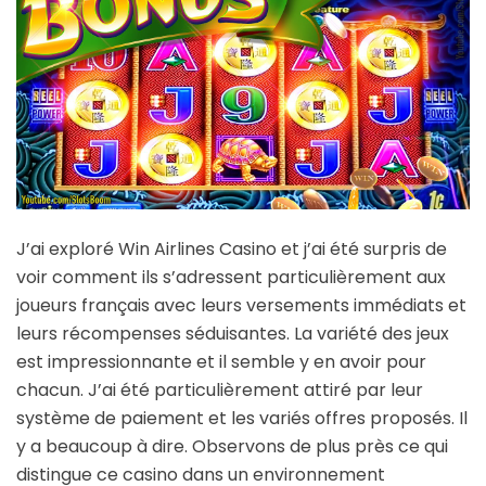
J’ai exploré Win Airlines Casino et j’ai été surpris de
voir comment ils s’adressent particulièrement aux
joueurs français avec leurs versements immédiats et
leurs récompenses séduisantes. La variété des jeux
est impressionnante et il semble y en avoir pour
chacun. J’ai été particulièrement attiré par leur
système de paiement et les variés offres proposés. Il
y a beaucoup à dire. Observons de plus près ce qui
distingue ce casino dans un environnement