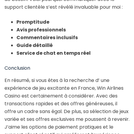
support clientèle s’est révélé invaluable pour moi :
Promptitude
Avis professionnels
Commentaires inclusifs
Guide détaillé
Service de chat en temps réel
Conclusion
En résumé, si vous êtes à la recherche d’ une
expérience de jeu excitante en France, Win Airlines
Casino est certainement à considérer. Avec des
transactions rapides et des offres généreuses, il
offre un cadre sans égal. De plus, sa sélection de jeux
variée et ses offres exclusives me poussent à revenir.
J’aime les options de paiement pratiques et le