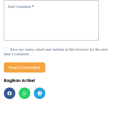
Add Comment
*
Save my name, email and website in this browser for the next
time I comment.
Post Comment
Bagikan Artikel