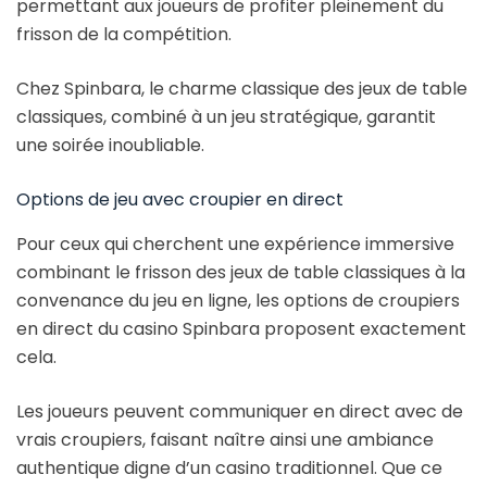
permettant aux joueurs de profiter pleinement du
frisson de la compétition.
Chez Spinbara, le charme classique des jeux de table
classiques, combiné à un jeu stratégique, garantit
une soirée inoubliable.
Options de jeu avec croupier en direct
Pour ceux qui cherchent une expérience immersive
combinant le frisson des jeux de table classiques à la
convenance du jeu en ligne, les options de croupiers
en direct du casino Spinbara proposent exactement
cela.
Les joueurs peuvent communiquer en direct avec de
vrais croupiers, faisant naître ainsi une ambiance
authentique digne d’un casino traditionnel. Que ce