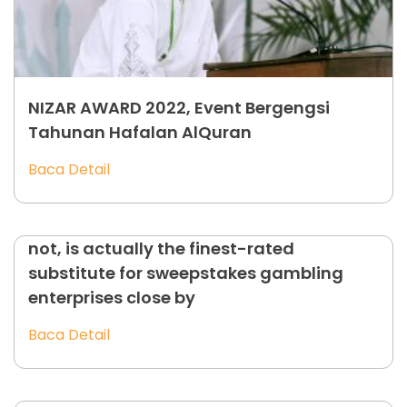
NIZAR AWARD 2022, Event Bergengsi
Tahunan Hafalan AlQuran
Baca Detail
not, is actually the finest-rated
substitute for sweepstakes gambling
enterprises close by
Baca Detail