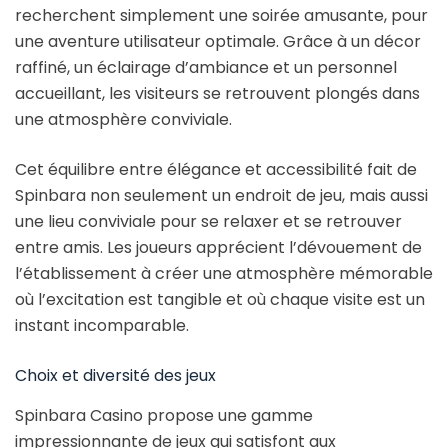
recherchent simplement une soirée amusante, pour
une aventure utilisateur optimale. Grâce à un décor
raffiné, un éclairage d’ambiance et un personnel
accueillant, les visiteurs se retrouvent plongés dans
une atmosphère conviviale.
Cet équilibre entre élégance et accessibilité fait de
Spinbara non seulement un endroit de jeu, mais aussi
une lieu conviviale pour se relaxer et se retrouver
entre amis. Les joueurs apprécient l’dévouement de
l’établissement à créer une atmosphère mémorable
où l’excitation est tangible et où chaque visite est un
instant incomparable.
Choix et diversité des jeux
Spinbara Casino propose une gamme
impressionnante de jeux qui satisfont aux