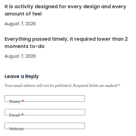
It is activity designed for every design and every
amount of feel
August 7, 2026
Everything passed timely, it required lower than 2
moments to-do
August 7, 2026
Leave a Reply
Your email address will not be published.
Required fields are marked
*
Name
*
Email
*
Website