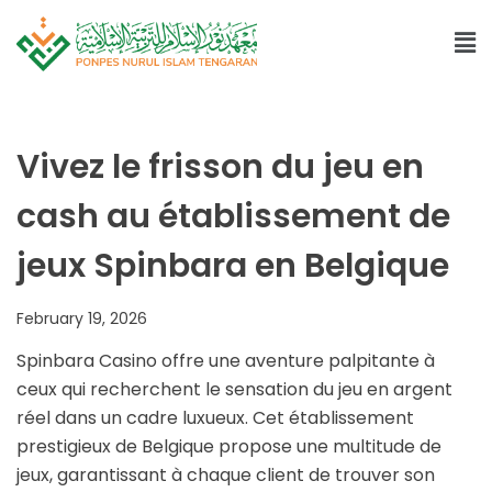
Vivez le frisson du jeu en
cash au établissement de
jeux Spinbara en Belgique
February 19, 2026
Spinbara Casino offre une aventure palpitante à
ceux qui recherchent le sensation du jeu en argent
réel dans un cadre luxueux. Cet établissement
prestigieux de Belgique propose une multitude de
jeux, garantissant à chaque client de trouver son