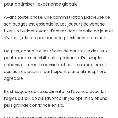
peut optimiser l’expérience globale.
Avant toute chose, une administration judicieuse de
son budget est essentielle. Les joueurs doivent se
fixer un budget avant d’entrer dans la salle de jeux et
s’y tenir, afin de prolonger le plaisir sans se ruiner.
De plus, connaître les règles de courtoisie des jeux
peut rendre une visite plus plaisante. De simples
actions, comme le considération des croupiers et
des autres joueurs, participent à une atmosphère
agréable.
Il est sagace de se acclimater à l’avance avec les
règles du jeu, ce qui favorise un jeu optimisé et une
plus grande confiance en soi.