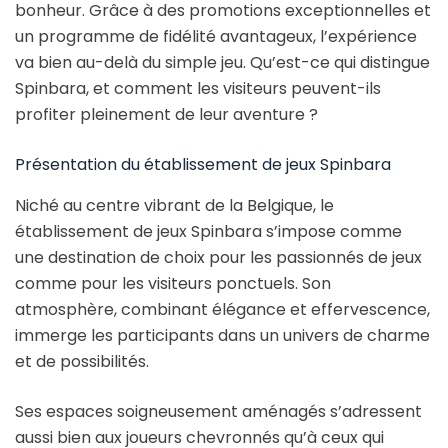
bonheur. Grâce à des promotions exceptionnelles et
un programme de fidélité avantageux, l’expérience
va bien au-delà du simple jeu. Qu’est-ce qui distingue
Spinbara, et comment les visiteurs peuvent-ils
profiter pleinement de leur aventure ?
Présentation du établissement de jeux Spinbara
Niché au centre vibrant de la Belgique, le
établissement de jeux Spinbara s’impose comme
une destination de choix pour les passionnés de jeux
comme pour les visiteurs ponctuels. Son
atmosphère, combinant élégance et effervescence,
immerge les participants dans un univers de charme
et de possibilités.
Ses espaces soigneusement aménagés s’adressent
aussi bien aux joueurs chevronnés qu’à ceux qui