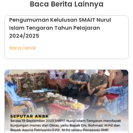
Baca Berita Lainnya
Pengumuman Kelulusan SMAIT Nurul
Islam Tengaran Tahun Pelajaran
2024/2025
Baca Detail