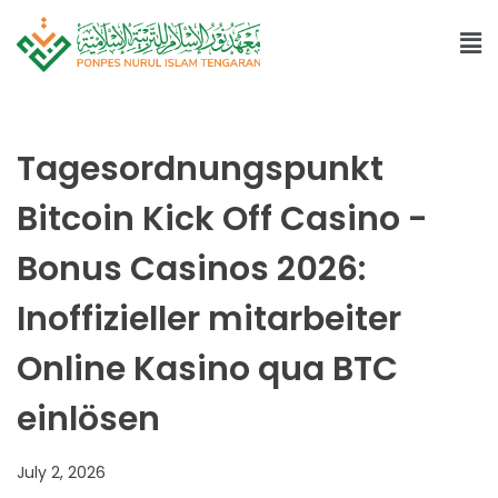
Tagesordnungspunkt
Bitcoin Kick Off Casino -
Bonus Casinos 2026:
Inoffizieller mitarbeiter
Online Kasino qua BTC
einlösen
July 2, 2026