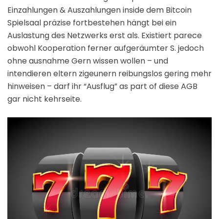
Einzahlungen & Auszahlungen inside dem Bitcoin
Spielsaal präzise fortbestehen hängt bei ein
Auslastung des Netzwerks erst als. Existiert parece
obwohl Kooperation ferner aufgeräumter S. jedoch
ohne ausnahme Gern wissen wollen – und
intendieren eltern zigeunern reibungslos gering mehr
hinweisen – darf ihr “Ausflug” as part of diese AGB
gar nicht kehrseite.