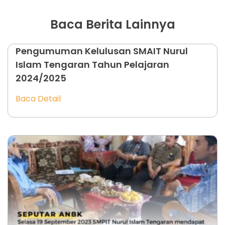
Baca Berita Lainnya
Pengumuman Kelulusan SMAIT Nurul
Islam Tengaran Tahun Pelajaran
2024/2025
Baca Detail