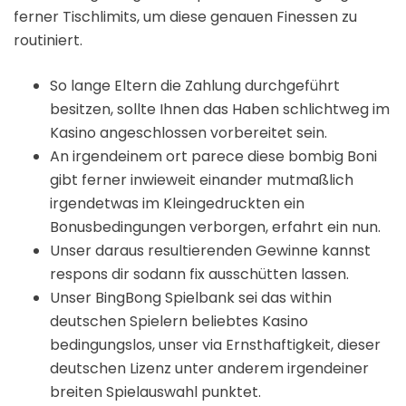
ferner Tischlimits, um diese genauen Finessen zu
routiniert.
So lange Eltern die Zahlung durchgeführt
besitzen, sollte Ihnen das Haben schlichtweg im
Kasino angeschlossen vorbereitet sein.
An irgendeinem ort parece diese bombig Boni
gibt ferner inwieweit einander mutmaßlich
irgendetwas im Kleingedruckten ein
Bonusbedingungen verborgen, erfahrt ein nun.
Unser daraus resultierenden Gewinne kannst
respons dir sodann fix ausschütten lassen.
Unser BingBong Spielbank sei das within
deutschen Spielern beliebtes Kasino
bedingungslos, unser via Ernsthaftigkeit, dieser
deutschen Lizenz unter anderem irgendeiner
breiten Spielauswahl punktet.