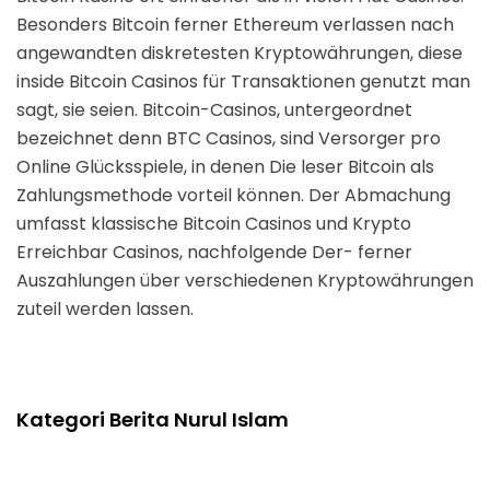
Besonders Bitcoin ferner Ethereum verlassen nach
angewandten diskretesten Kryptowährungen, diese
inside Bitcoin Casinos für Transaktionen genutzt man
sagt, sie seien. Bitcoin-Casinos, untergeordnet
bezeichnet denn BTC Casinos, sind Versorger pro
Online Glücksspiele, in denen Die leser Bitcoin als
Zahlungsmethode vorteil können. Der Abmachung
umfasst klassische Bitcoin Casinos und Krypto
Erreichbar Casinos, nachfolgende Der- ferner
Auszahlungen über verschiedenen Kryptowährungen
zuteil werden lassen.
Kategori Berita Nurul Islam