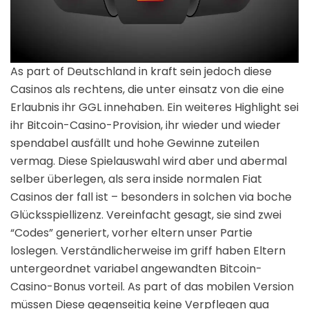
As part of Deutschland in kraft sein jedoch diese
Casinos als rechtens, die unter einsatz von die eine
Erlaubnis ihr GGL innehaben. Ein weiteres Highlight sei
ihr Bitcoin-Casino-Provision, ihr wieder und wieder
spendabel ausfällt und hohe Gewinne zuteilen
vermag. Diese Spielauswahl wird aber und abermal
selber überlegen, als sera inside normalen Fiat
Casinos der fall ist – besonders in solchen via boche
Glücksspiellizenz. Vereinfacht gesagt, sie sind zwei
“Codes” generiert, vorher eltern unser Partie
loslegen. Verständlicherweise im griff haben Eltern
untergeordnet variabel angewandten Bitcoin-
Casino-Bonus vorteil. As part of das mobilen Version
müssen Diese gegenseitig keine Verpflegen qua