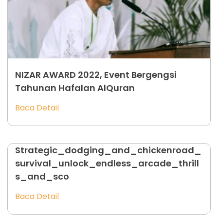
NIZAR AWARD 2022, Event Bergengsi
Tahunan Hafalan AlQuran
Baca Detail
Strategic_dodging_and_chickenroad_
survival_unlock_endless_arcade_thrill
s_and_sco
Baca Detail