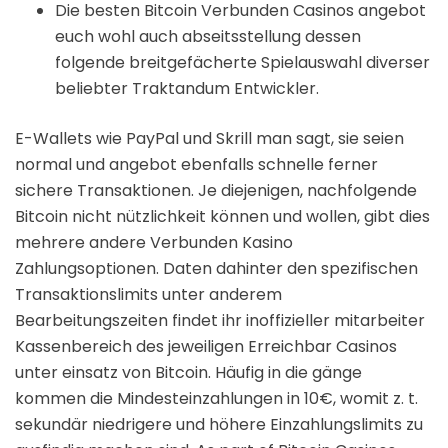
Die besten Bitcoin Verbunden Casinos angebot
euch wohl auch abseitsstellung dessen
folgende breitgefächerte Spielauswahl diverser
beliebter Traktandum Entwickler.
E-Wallets wie PayPal und Skrill man sagt, sie seien
normal und angebot ebenfalls schnelle ferner
sichere Transaktionen. Je diejenigen, nachfolgende
Bitcoin nicht nützlichkeit können und wollen, gibt dies
mehrere andere Verbunden Kasino
Zahlungsoptionen. Daten dahinter den spezifischen
Transaktionslimits unter anderem
Bearbeitungszeiten findet ihr inoffizieller mitarbeiter
Kassenbereich des jeweiligen Erreichbar Casinos
unter einsatz von Bitcoin. Häufig in die gänge
kommen die Mindesteinzahlungen in 10€, womit z. t.
sekundär niedrigere und höhere Einzahlungslimits zu