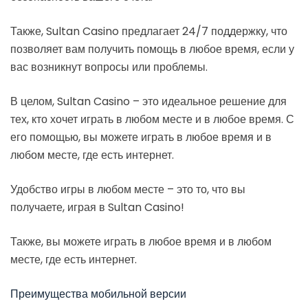
Также, Sultan Casino предлагает 24/7 поддержку, что
позволяет вам получить помощь в любое время, если у
вас возникнут вопросы или проблемы.
В целом, Sultan Casino – это идеальное решение для
тех, кто хочет играть в любом месте и в любое время. С
его помощью, вы можете играть в любое время и в
любом месте, где есть интернет.
Удобство игры в любом месте – это то, что вы
получаете, играя в Sultan Casino!
Также, вы можете играть в любое время и в любом
месте, где есть интернет.
Преимущества мобильной версии