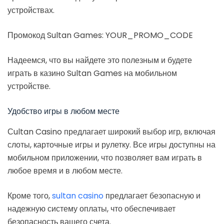
устройствах.
Промокод Sultan Games: YOUR_PROMO_CODE
Надеемся, что вы найдете это полезным и будете
играть в казино Sultan Games на мобильном
устройстве.
Удобство игры в любом месте
Сultan Casino предлагает широкий выбор игр, включая
слоты, карточные игры и рулетку. Все игры доступны на
мобильном приложении, что позволяет вам играть в
любое время и в любом месте.
Кроме того,
sultan casino
предлагает безопасную и
надежную систему оплаты, что обеспечивает
безопасность вашего счета.