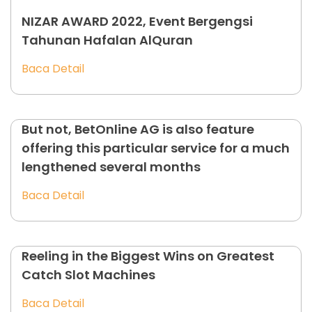
NIZAR AWARD 2022, Event Bergengsi
Tahunan Hafalan AlQuran
Baca Detail
But not, BetOnline AG is also feature
offering this particular service for a much
lengthened several months
Baca Detail
Reeling in the Biggest Wins on Greatest
Catch Slot Machines
Baca Detail