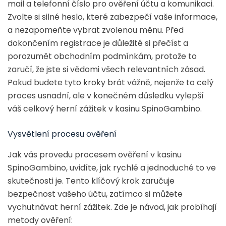
mail a telefonní číslo pro ověření účtu a komunikaci.
Zvolte si silné heslo, které zabezpečí vaše informace,
a nezapomeňte vybrat zvolenou měnu. Před
dokončením registrace je důležité si přečíst a
porozumět obchodním podmínkám, protože to
zaručí, že jste si vědomi všech relevantních zásad.
Pokud budete tyto kroky brát vážně, nejenže to celý
proces usnadní, ale v konečném důsledku vylepší
váš celkový herní zážitek v kasinu SpinoGambino.
Vysvětlení procesu ověření
Jak vás provedu procesem ověření v kasinu
SpinoGambino, uvidíte, jak rychlé a jednoduché to ve
skutečnosti je. Tento klíčový krok zaručuje
bezpečnost vašeho účtu, zatímco si můžete
vychutnávat herní zážitek. Zde je návod, jak probíhají
metody ověření: