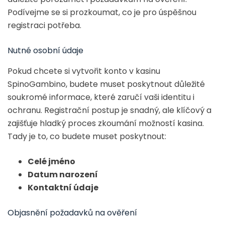
Podívejme se si prozkoumat, co je pro úspěšnou
registraci potřeba.
Nutné osobní údaje
Pokud chcete si vytvořit konto v kasinu
SpinoGambino, budete muset poskytnout důležité
soukromé informace, které zaručí vaši identitu i
ochranu. Registrační postup je snadný, ale klíčový a
zajišťuje hladký proces zkoumání možností kasina.
Tady je to, co budete muset poskytnout:
Celé jméno
Datum narození
Kontaktní údaje
Objasnění požadavků na ověření