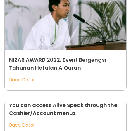
NIZAR AWARD 2022, Event Bergengsi
Tahunan Hafalan AlQuran
Baca Detail
You can access Alive Speak through the
Cashier/Account menus
Baca Detail