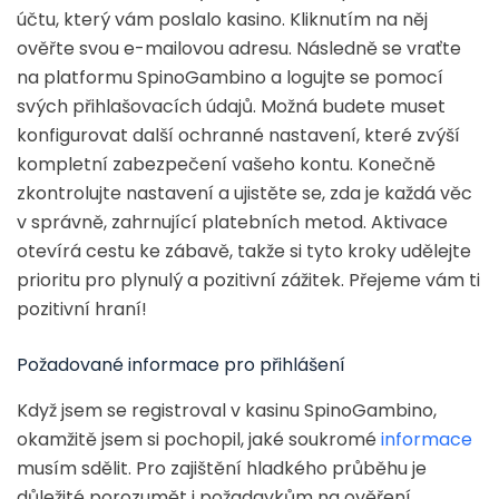
účtu, který vám poslalo kasino. Kliknutím na něj
ověřte svou e-mailovou adresu. Následně se vraťte
na platformu SpinoGambino a logujte se pomocí
svých přihlašovacích údajů. Možná budete muset
konfigurovat další ochranné nastavení, které zvýší
kompletní zabezpečení vašeho kontu. Konečně
zkontrolujte nastavení a ujistěte se, zda je každá věc
v správně, zahrnující platebních metod. Aktivace
otevírá cestu ke zábavě, takže si tyto kroky udělejte
prioritu pro plynulý a pozitivní zážitek. Přejeme vám ti
pozitivní hraní!
Požadované informace pro přihlášení
Když jsem se registroval v kasinu SpinoGambino,
okamžitě jsem si pochopil, jaké soukromé
informace
musím sdělit. Pro zajištění hladkého průběhu je
důležité porozumět i požadavkům na ověření.