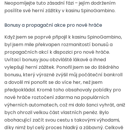
Neopomíjejte tuto zásadní fázi – jejím dodržením
posílíte své herní zážitky v kasinu SpinoGambino.
Bonusy a propagační akce pro nové hráče
Když jsem se poprvé připojil k kasinu SpinoGambino,
byl jsem mile překvapen rozmanitostí bonusů a
propagačních akcí k dispozici pro nové hráče.
Uvítací bonusy jsou obzvláště lákavé a ihned
vylepšují herní zážitek. Ponořil jsem se do štědrého
bonusu, který výrazně zvýšil můj počáteční bankroll
a dovolil mi ponořit se do více her, než jsem
předpokládal. Kromě toho obsahovaly pobídky pro
nové hráče roztočení zdarma na populárních
výherních automatech, což mi dalo šanci vyhrát, aniž
bych ohrozil velkou část vlastních peněz. Bylo
obohacující začít svou cestu s takovými výhodami,
díky nimž byl celý proces hladký a zábavný. Celkově