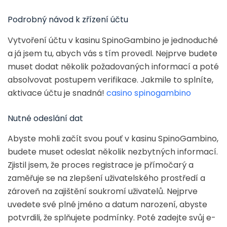
Podrobný návod k zřízení účtu
Vytvoření účtu v kasinu SpinoGambino je jednoduché
a já jsem tu, abych vás s tím provedl. Nejprve budete
muset dodat několik požadovaných informací a poté
absolvovat postupem verifikace. Jakmile to splníte,
aktivace účtu je snadná!
casino spinogambino
Nutné odeslání dat
Abyste mohli začít svou pouť v kasinu SpinoGambino,
budete muset odeslat několik nezbytných informací.
Zjistil jsem, že proces registrace je přímočarý a
zaměřuje se na zlepšení uživatelského prostředí a
zároveň na zajištění soukromí uživatelů. Nejprve
uvedete své plné jméno a datum narození, abyste
potvrdili, že splňujete podmínky. Poté zadejte svůj e-