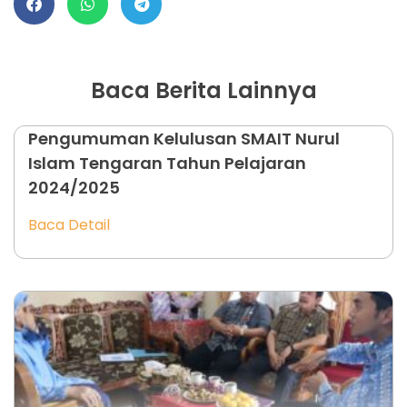
Baca Berita Lainnya
Pengumuman Kelulusan SMAIT Nurul
Islam Tengaran Tahun Pelajaran
2024/2025
Baca Detail