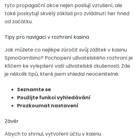
tyto propagační akce nejen posilují vzrušení, ale
také poskytují skvělý základ pro zvládnutí her hned
od začátku.
Tipy pro navigaci v rozhraní kasina
Jak můžete co nejlépe zúročit svůj zážitek v kasinu
SpinoGambino? Pochopení uživatelského rozhraní je
klíčem ke vylepšení vaší uživatelské zkušenosti. Zde
je několik tipů, které jsem shledal neocenitelné:
Seznamte se
Použijte funkci vyhledávání
Prozkoumat nastavení
Závěr
Abych to shrnul, vytvoření účtu v kasinu