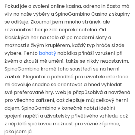
Pokud jde o zvolení online kasina, adrenalin často má
vliv na naše výběry a SpinoGambino Casino z skupiny
se odlišuje. Zkoumal jsem mnoho stránek, ale
rozmanitost her je zde nepřekonatelná. Od
klasických her na stole až po moderní sloty a
možnosti s živým krupiérem, každý typ hráče si zde
vybere. Tento
bohatý
nabídka přináší vzrušení při
živém a zkouší mé umění, takže se nikdy nezastavím.
SpinoGambino kromě toho soustředí se na herní
zážitek. Elegantní a pohodlné pro uživatele interface
mi dovoluje snadno se orientovat a hned vyhledat
své preferované hry. Web je přizpůsobivá a navržená
pro všechna zařízení, což zlepšuje můj celkový herní
dojem. SpinoGambino v konečně nabízí ideální
spojení napětí a uživatelsky přívětivého vzhledu, což
z něj dělá špičkovou možnost pro vážné zájemce,
jako jsem já.