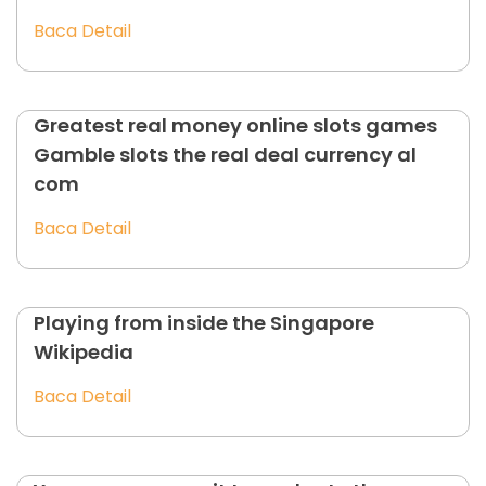
Baca Detail
Greatest real money online slots games
Gamble slots the real deal currency al
com
Baca Detail
Playing from inside the Singapore
Wikipedia
Baca Detail