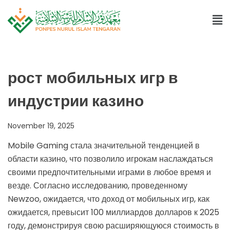
рост мобильных игр в
индустрии казино
November 19, 2025
Mobile Gaming стала значительной тенденцией в
области казино, что позволило игрокам наслаждаться
своими предпочтительными играми в любое время и
везде. Согласно исследованию, проведенному
Newzoo, ожидается, что доход от мобильных игр, как
ожидается, превысит 100 миллиардов долларов к 2025
году, демонстрируя свою расширяющуюся стоимость в