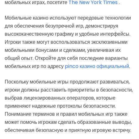
мобильных играх, посетите
The New York Times
.
Мобильные казино используют передовые технологии
для обеспечения безупречной игр, демонстрируя
высококачественную графику и удобные интерфейсы.
Игроки также могут воспользоваться эксклюзивными
мобильными бонусами и сделками, увеличивая их
общий опыт. Откройте для себя последние варианты
мобильных игр по адресу
pinco казино официальный
.
Поскольку мобильные игры продолжают развиваться,
игроки должны расставить приоритеты в безопасности,
выбрав лицензированных операторов, которые
применяют надежные протоколы безопасности.
Понимание терминов и правил мобильных игр также
может помочь игрокам сделать образованные выводы,
обеспечивая безопасную и приятную игровую встречу.