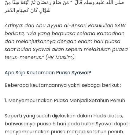
صلى الله عليه وسلم قَالَ ‏ “‏ مَنْ صَامَ رَمَضَانَ ثُمَّ أَتْبَعَهُ سِتًّا مِنْ
شَوَّالٍ كَانَ كَصِيَامِ الدَّهْر
Artinya: dari Abu Ayyub al-Ansari Rasulullah SAW
berkata, “Dia yang berpuasa selama Ramadhan
dan melanjutkannya dengan enam hari puasa
saat bulan Syawal akan seperti melakukan puasa
terus-menerus.” (HR Muslim).
Apa Saja Keutamaan Puasa Syawal?
Beberapa keutamaannya yakni sebagai berikut :
1. Menyempurnakan Puasa Menjadi Setahun Penuh
Seperti yang sudah dijelaskan dalam Hadis diatas,
bahwasanya puasa 6 hari pada bulan Syawal dapat
menyempurnakan puasa menjadi setahun penuh.