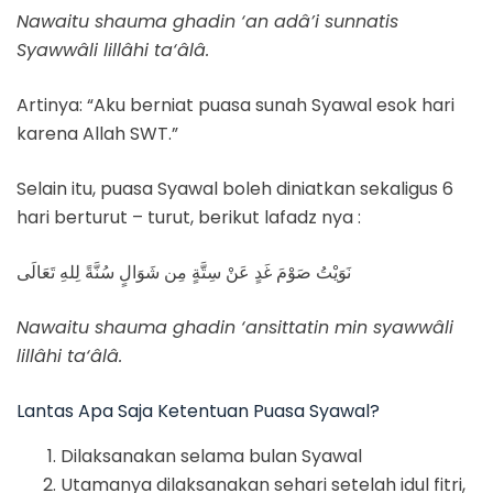
Nawaitu shauma ghadin ‘an adâ’i sunnatis
Syawwâli lillâhi ta‘âlâ.
Artinya: “Aku berniat puasa sunah Syawal esok hari
karena Allah SWT.”
Selain itu, puasa Syawal boleh diniatkan sekaligus 6
hari berturut – turut, berikut lafadz nya :
نَوَيْتُ صَوْمَ غَدٍ عَنْ سِتَّةٍ مِن شَوَالٍ سُنَّةً لِلهِ تَعَالَى
Nawaitu shauma ghadin ‘ansittatin min
syawwâli
lillâhi ta‘âlâ
.
Lantas Apa Saja Ketentuan Puasa Syawal?
Dilaksanakan selama bulan Syawal
Utamanya dilaksanakan sehari setelah idul fitri,