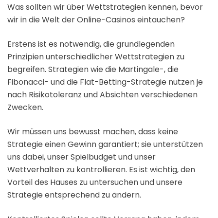
Was sollten wir über Wettstrategien kennen, bevor
wir in die Welt der Online-Casinos eintauchen?
Erstens ist es notwendig, die grundlegenden
Prinzipien unterschiedlicher Wettstrategien zu
begreifen. Strategien wie die Martingale-, die
Fibonacci- und die Flat-Betting-Strategie nutzen je
nach Risikotoleranz und Absichten verschiedenen
Zwecken.
Wir müssen uns bewusst machen, dass keine
Strategie einen Gewinn garantiert; sie unterstützen
uns dabei, unser Spielbudget und unser
Wettverhalten zu kontrollieren. Es ist wichtig, den
Vorteil des Hauses zu untersuchen und unsere
Strategie entsprechend zu ändern.