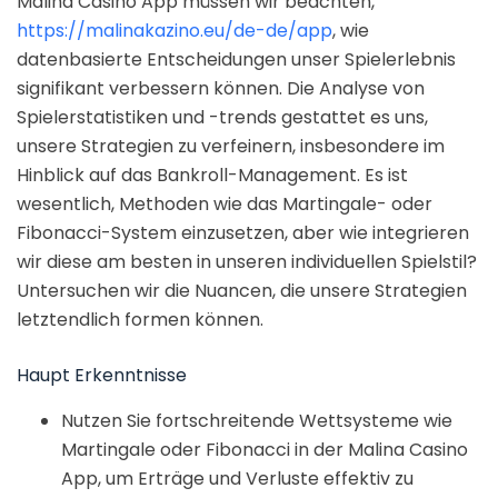
Malina Casino App müssen wir beachten,
https://malinakazino.eu/de-de/app
, wie
datenbasierte Entscheidungen unser Spielerlebnis
signifikant verbessern können. Die Analyse von
Spielerstatistiken und -trends gestattet es uns,
unsere Strategien zu verfeinern, insbesondere im
Hinblick auf das Bankroll-Management. Es ist
wesentlich, Methoden wie das Martingale- oder
Fibonacci-System einzusetzen, aber wie integrieren
wir diese am besten in unseren individuellen Spielstil?
Untersuchen wir die Nuancen, die unsere Strategien
letztendlich formen können.
Haupt Erkenntnisse
Nutzen Sie fortschreitende Wettsysteme wie
Martingale oder Fibonacci in der Malina Casino
App, um Erträge und Verluste effektiv zu