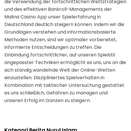
die Verwendung der fortschrittlichen Wettstrategien
und des effektiven Bankroll-Managements der
Malina Casino App unser Spielerfahrung in
Deutschland deutlich steigern können. Indem wir die
Grundlagen verstehen und informationsbasierte
Methoden nutzen, sind wir optimaler vorbereitet,
informierte Entscheidungen zu treffen. Die
Einbindung fortschrittlicher, auf unseren Spielstil
angepasster Techniken ermöglicht es uns, uns an die
sich ständig wandelnde Welt der Online-Wetten
einzustellen. Diszipliniertes Spielverhalten in
Kombination mit taktischer Untersuchung gestattet
es uns schließlich, Gefahren zu managen und
unseren Erfolg im Ganzen zu steigern.
Kategori Berita Nurul Islam