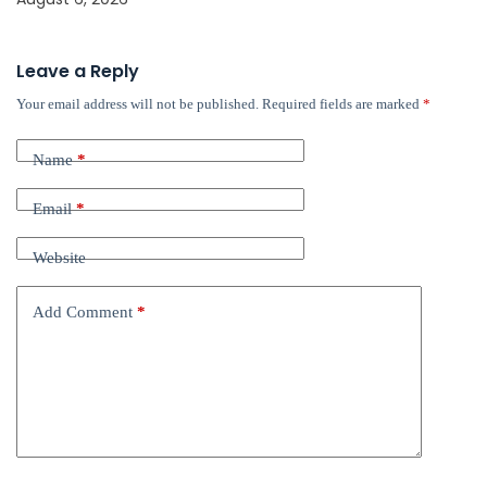
Leave a Reply
Your email address will not be published.
Required fields are marked
*
Name
*
Email
*
Website
Add Comment
*