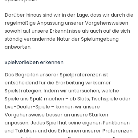
Darüber hinaus sind wir in der Lage, dass wir durch die
regelmäßige Anpassung unserer Vorgehensweisen
sowohl auf unsere Erkenntnisse als auch auf die sich
ständig verändernde Natur der Spielumgebung
antworten.
Spielvorlieben erkennen
Das Begreifen unserer Spielpräferenzen ist
entscheidend für die Erarbeitung wirksamer
Spielstrategien. Indem wir untersuchen, welche
Spiele uns Spaß machen – ob Slots, Tischspiele oder
Live-Dealer-Spiele – können wir unsere
Vorgehensweise besser an unsere Stärken
anpassen. Jedes Spiel hat seine eigenen Funktionen
und Taktiken, und das Erkennen unserer Präferenzen