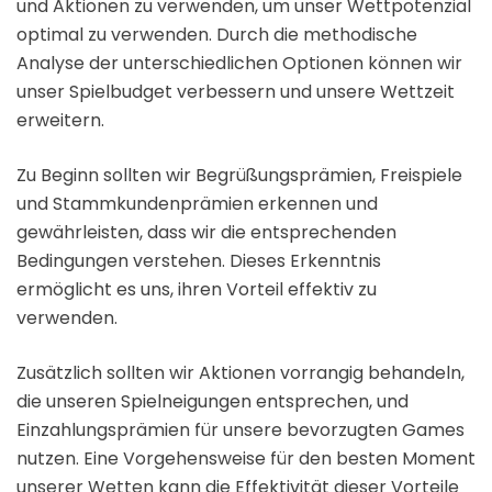
und Aktionen zu verwenden, um unser Wettpotenzial
optimal zu verwenden. Durch die methodische
Analyse der unterschiedlichen Optionen können wir
unser Spielbudget verbessern und unsere Wettzeit
erweitern.
Zu Beginn sollten wir Begrüßungsprämien, Freispiele
und Stammkundenprämien erkennen und
gewährleisten, dass wir die entsprechenden
Bedingungen verstehen. Dieses Erkenntnis
ermöglicht es uns, ihren Vorteil effektiv zu
verwenden.
Zusätzlich sollten wir Aktionen vorrangig behandeln,
die unseren Spielneigungen entsprechen, und
Einzahlungsprämien für unsere bevorzugten Games
nutzen. Eine Vorgehensweise für den besten Moment
unserer Wetten kann die Effektivität dieser Vorteile