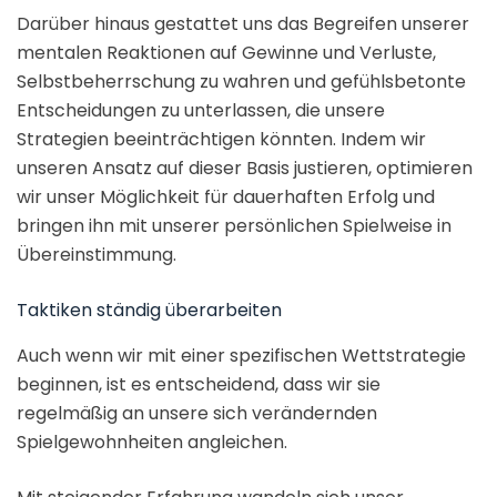
Darüber hinaus gestattet uns das Begreifen unserer
mentalen Reaktionen auf Gewinne und Verluste,
Selbstbeherrschung zu wahren und gefühlsbetonte
Entscheidungen zu unterlassen, die unsere
Strategien beeinträchtigen könnten. Indem wir
unseren Ansatz auf dieser Basis justieren, optimieren
wir unser Möglichkeit für dauerhaften Erfolg und
bringen ihn mit unserer persönlichen Spielweise in
Übereinstimmung.
Taktiken ständig überarbeiten
Auch wenn wir mit einer spezifischen Wettstrategie
beginnen, ist es entscheidend, dass wir sie
regelmäßig an unsere sich verändernden
Spielgewohnheiten angleichen.