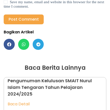
Save my name, email and website in this browser for the next
time I comment.
Post Comment
Bagikan Artikel
Baca Berita Lainnya
Pengumuman Kelulusan SMAIT Nurul
Islam Tengaran Tahun Pelajaran
2024/2025
Baca Detail