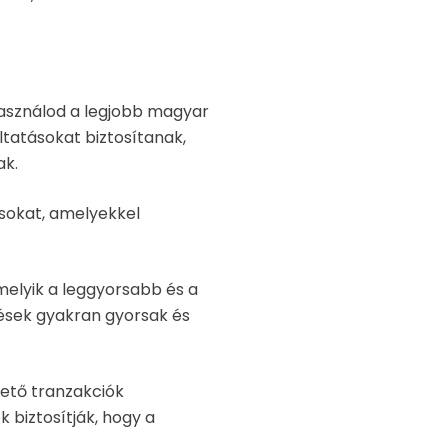
használod a legjobb magyar
ltatásokat biztosítanak,
ak.
usokat, amelyekkel
 melyik a leggyorsabb és a
tések gyakran gyorsak és
hető tranzakciók
 biztosítják, hogy a