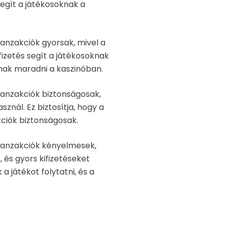
segít a játékosoknak a
anzakciók gyorsak, mivel a
ifizetés segít a játékosoknak
snak maradni a kaszinóban.
ranzakciók biztonságosak,
sznál. Ez biztosítja, hogy a
kciók biztonságosak.
ranzakciók kényelmesek,
 és gyors kifizetéseket
a játékot folytatni, és a