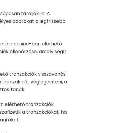
nságosan tárolják-e. A
élyes adatokat a legfrissebb
nline casino-ban elérhető
kciók ellenőrzése, amely segít
ető tranzakciók visszavonási
 tranzakciót véglegesíteni, a
ztosítanak.
an elérhető tranzakciók
sszafizetik a tranzakciókat, ha
ni őket.