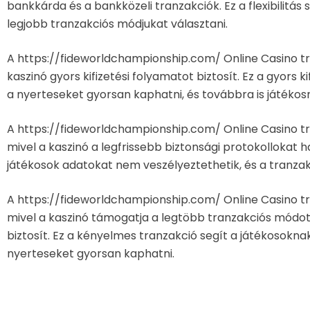
bankkárda és a bankközeli tranzakciók. Ez a flexibilitás 
legjobb tranzakciós módjukat választani.
A https://fideworldchampionship.com/ Online Casino tr
kaszinó gyors kifizetési folyamatot biztosít. Ez a gyors k
a nyerteseket gyorsan kaphatni, és továbbra is játéko
A https://fideworldchampionship.com/ Online Casino t
mivel a kaszinó a legfrissebb biztonsági protokollokat ha
játékosok adatokat nem veszélyeztethetik, és a tranza
A https://fideworldchampionship.com/ Online Casino t
mivel a kaszinó támogatja a legtöbb tranzakciós módot,
biztosít. Ez a kényelmes tranzakció segít a játékosoknak 
nyerteseket gyorsan kaphatni.