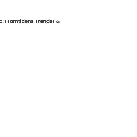
p: Framtidens Trender &