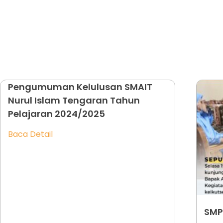
Pengumuman Kelulusan SMAIT
Nurul Islam Tengaran Tahun
Pelajaran 2024/2025
Baca Detail
SMP