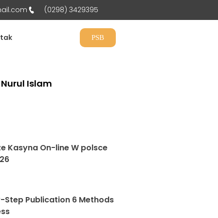
ail.com
(0298) 3429395
tak
PSB
 Nurul Islam
e Kasyna On-line W polsce
026
-Step Publication 6 Methods
ess