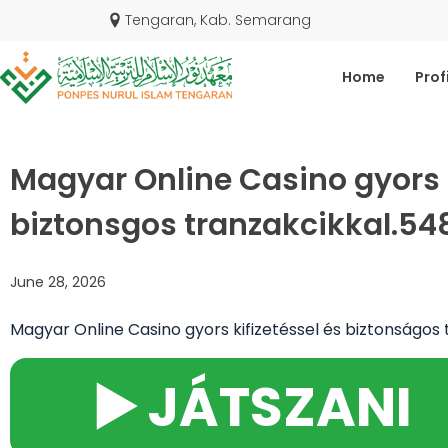
Tengaran, Kab. Semarang
Home
Profi
Magyar Online Casino gyors k
biztonsgos tranzakcikkal.54
June 28, 2026
Magyar Online Casino gyors kifizetéssel és biztonságos
▶️ JÁTSZANI