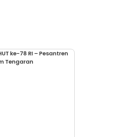
UT ke-78 RI – Pesantren
am Tengaran