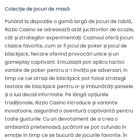
Colecție de jocuri de masă
Punând la dispoziție o gamă largă de jocuri de tablă,
Rizzio Casino se adresează atât jucătorilor de ocazie,
cât și strategilor experimentați. Cazinoul oferă jocuri
clasice favorite, cum ar fi jocul de poker și jocul de
blackjack, fiecare oferind provocări unice și un
gameplay captivant. Entuziaștii pot aplica tactici
variate de poker pentru a-i învăța pe adversari, în
timp ce cei atrași de blackjack pot folosi strategii
testate de blackjack pentru a-și îmbunătăți șansele
și a lua decizii informate. Pe lângă opțiunile
tradiționale, Rizzio Casino introduce și variante
inovatoare, asigurând o aventură captivantă pentru
toate gusturile. Cu un devotament de a crea o
ambiantă prietenoasă, jucătorii se pot cufunda în
emoție în timp ce se bucură de jocurile favorite. În