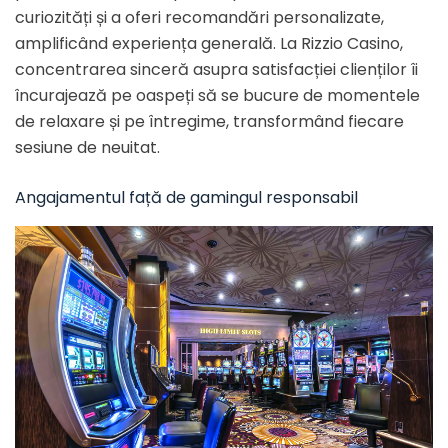
curiozități și a oferi recomandări personalizate,
amplificând experiența generală. La Rizzio Casino,
concentrarea sinceră asupra satisfacției clienților îi
încurajează pe oaspeți să se bucure de momentele
de relaxare și pe întregime, transformând fiecare
sesiune de neuitat.
Angajamentul față de gamingul responsabil