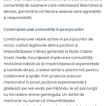
comunități de susținere care valorizează libertatea și
decizia, garantând că fiecare sesiune este agreabilă
și responsabilă.
Construirea unei comunități în jurul jocurilor
Construirea unei rețele active în jurul jocurilor de
noroc cultivă legăturile dintre jucători și
îmbunătățește trăirea generală la Rizzio Casino.
Acest mediu încurajează implicarea comunității,
motivând indivizii să își împărtășească experiențele
și tacticile de joc, creând astfel o platformă pentru
colaborare și sprijin. Prin proiecte precum
mentoratul în jocuri, jucătorii experimentați îi
ghidează pe noii veniți, permițându-le să parcurgă
cu încredere arena gamingului. Un astfel de
mentorat nu numai că îmbunătățește