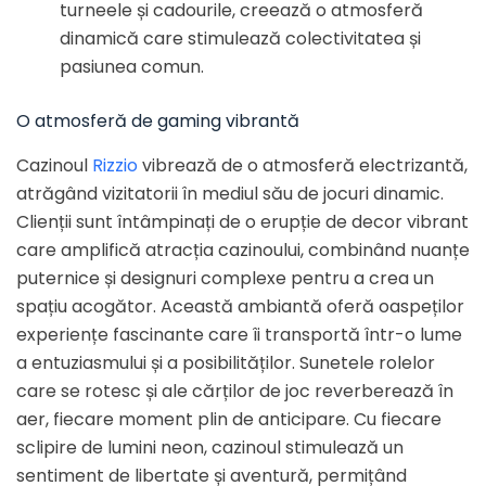
turneele și cadourile, creează o atmosferă
dinamică care stimulează colectivitatea și
pasiunea comun.
O atmosferă de gaming vibrantă
Cazinoul
Rizzio
vibrează de o atmosferă electrizantă,
atrăgând vizitatorii în mediul său de jocuri dinamic.
Clienții sunt întâmpinați de o erupție de decor vibrant
care amplifică atracția cazinoului, combinând nuanțe
puternice și designuri complexe pentru a crea un
spațiu acogător. Această ambiantă oferă oaspeților
experiențe fascinante care îi transportă într-o lume
a entuziasmului și a posibilităților. Sunetele rolelor
care se rotesc și ale cărților de joc reverberează în
aer, fiecare moment plin de anticipare. Cu fiecare
sclipire de lumini neon, cazinoul stimulează un
sentiment de libertate și aventură, permițând