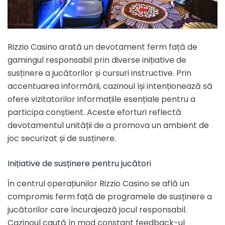
Rizzio Casino arată un devotament ferm față de
gamingul responsabil prin diverse inițiative de
susținere a jucătorilor și cursuri instructive. Prin
accentuarea informării, cazinoul își intenționează să
ofere vizitatorilor informațiile esențiale pentru a
participa conștient. Aceste eforturi reflectă
devotamentul unității de a promova un ambient de
joc securizat și de susținere.
Inițiative de susținere pentru jucători
În centrul operațiunilor Rizzio Casino se află un
compromis ferm față de programele de susținere a
jucătorilor care încurajează jocul responsabil.
Cazinoul caută în mod constant feedback-ul