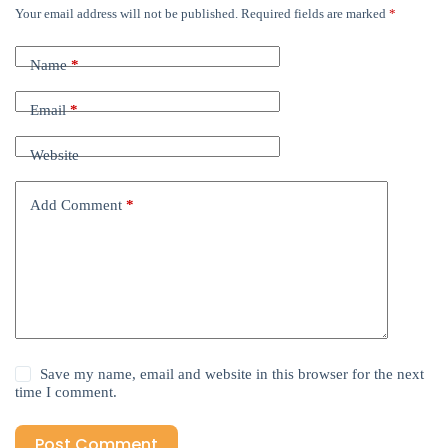
Your email address will not be published.
Required fields are marked
*
Name
*
Email
*
Website
Add Comment
*
Save my name, email and website in this browser for the next
time I comment.
Post Comment