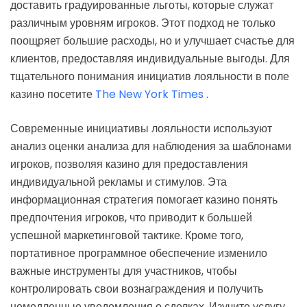
доставить градуированные льготы, которые служат
различным уровням игроков. Этот подход не только
поощряет большие расходы, но и улучшает счастье для
клиентов, предоставляя индивидуальные выгоды. Для
тщательного понимания инициатив лояльности в поле
казино посетите
The New York Times
.
Современные инициативы лояльности используют
анализ оценки анализа для наблюдения за шаблонами
игроков, позволяя казино для предоставления
индивидуальной рекламы и стимулов. Эта
информационная стратегия помогает казино понять
предпочтения игроков, что приводит к большей
успешной маркетинговой тактике. Кроме того,
портативное программное обеспечение изменило
важные инструменты для участников, чтобы
контролировать свои вознаграждения и получить
немедленные уведомления о сделках. Изучите услугу,