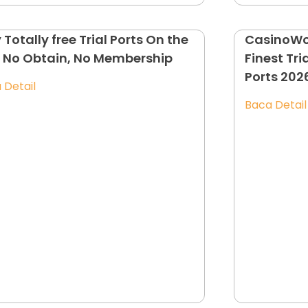
 Totally free Trial Ports On the
CasinoWow
 No Obtain, No Membership
Finest Tri
Ports 202
 Detail
Baca Detail