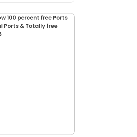
 100 percent free Ports
al Ports & Totally free
6