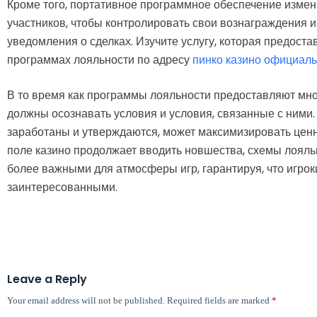
Кроме того, портативное программное обеспечение изме
участников, чтобы контролировать свои вознаграждения 
уведомления о сделках. Изучите услугу, которая предоста
программах лояльности по адресу
пинко казино официаль
В то время как программы лояльности предоставляют мно
должны осознавать условия и условия, связанные с ними.
заработаны и утверждаются, может максимизировать ценн
поле казино продолжает вводить новшества, схемы лояльн
более важными для атмосферы игр, гарантируя, что игрок
заинтересованными.
Leave a Reply
Your email address will not be published.
Required fields are marked
*