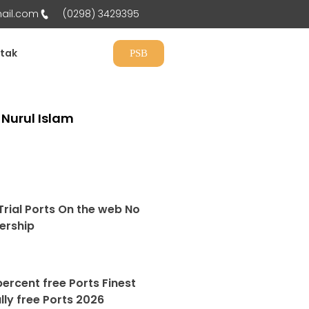
ail.com
(0298) 3429395
tak
PSB
 Nurul Islam
 Trial Ports On the web No
ership
rcent free Ports Finest
ally free Ports 2026