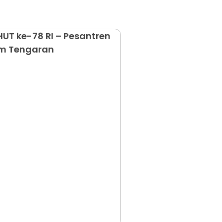
UT ke-78 RI – Pesantren
am Tengaran