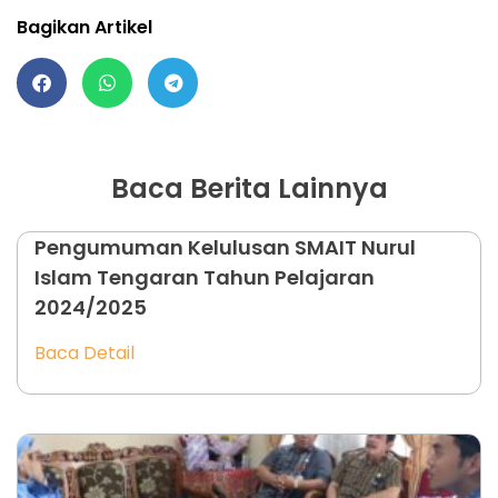
Bagikan Artikel
Baca Berita Lainnya
Pengumuman Kelulusan SMAIT Nurul
Islam Tengaran Tahun Pelajaran
2024/2025
Baca Detail