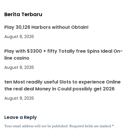
Berita Terbaru
Play 30,126 Harbors without Obtain!
August 8, 2026
Play with $3300 + fifty Totally free Spins Ideal On-
line casino
August 8, 2026
ten Most readily useful Slots to experience Online
the real deal Money in Could possibly get 2026
August 8, 2026
Leave a Reply
Your email address will not be published.
Required fields are marked
*