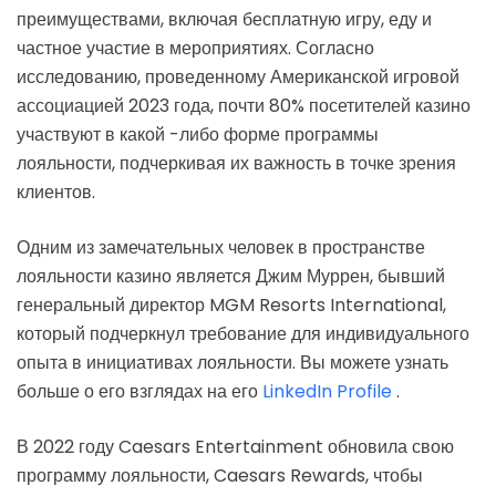
преимуществами, включая бесплатную игру, еду и
частное участие в мероприятиях. Согласно
исследованию, проведенному Американской игровой
ассоциацией 2023 года, почти 80% посетителей казино
участвуют в какой -либо форме программы
лояльности, подчеркивая их важность в точке зрения
клиентов.
Одним из замечательных человек в пространстве
лояльности казино является Джим Муррен, бывший
генеральный директор MGM Resorts International,
который подчеркнул требование для индивидуального
опыта в инициативах лояльности. Вы можете узнать
больше о его взглядах на его
LinkedIn Profile
.
В 2022 году Caesars Entertainment обновила свою
программу лояльности, Caesars Rewards, чтобы