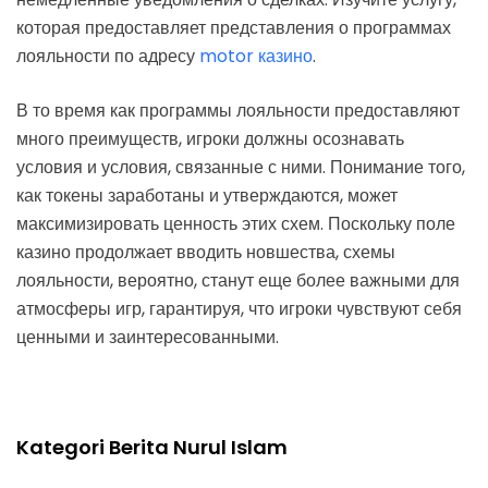
которая предоставляет представления о программах
лояльности по адресу
motor казино
.
В то время как программы лояльности предоставляют
много преимуществ, игроки должны осознавать
условия и условия, связанные с ними. Понимание того,
как токены заработаны и утверждаются, может
максимизировать ценность этих схем. Поскольку поле
казино продолжает вводить новшества, схемы
лояльности, вероятно, станут еще более важными для
атмосферы игр, гарантируя, что игроки чувствуют себя
ценными и заинтересованными.
Kategori Berita Nurul Islam