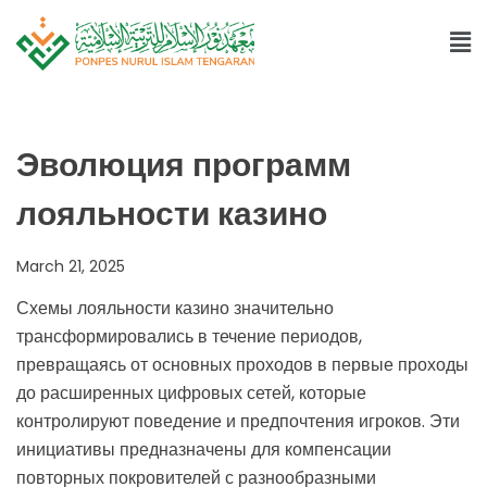
Эволюция программ
лояльности казино
March 21, 2025
Схемы лояльности казино значительно
трансформировались в течение периодов,
превращаясь от основных проходов в первые проходы
до расширенных цифровых сетей, которые
контролируют поведение и предпочтения игроков. Эти
инициативы предназначены для компенсации
повторных покровителей с разнообразными