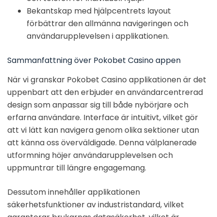
Bekantskap med hjälpcentrets layout
förbättrar den allmänna navigeringen och
användarupplevelsen i applikationen.
Sammanfattning över Pokobet Casino appen
När vi granskar Pokobet Casino applikationen är det
uppenbart att den erbjuder en användarcentrerad
design som anpassar sig till både nybörjare och
erfarna användare. Interface är intuitivt, vilket gör
att vi lätt kan navigera genom olika sektioner utan
att känna oss överväldigade. Denna välplanerade
utformning höjer användarupplevelsen och
uppmuntrar till längre engagemang.
Dessutom innehåller applikationen
säkerhetsfunktioner av industristandard, vilket