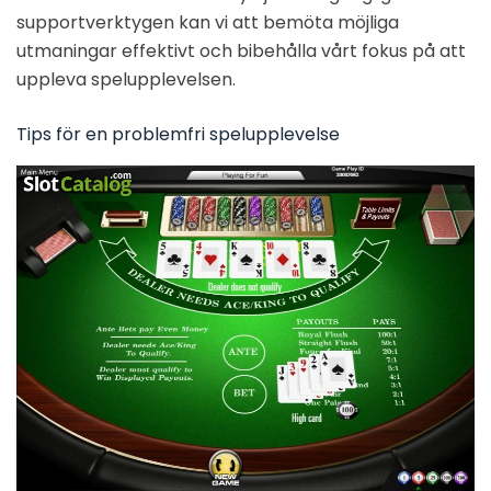
supportverktygen kan vi att bemöta möjliga
utmaningar effektivt och bibehålla vårt fokus på att
uppleva spelupplevelsen.
Tips för en problemfri spelupplevelse