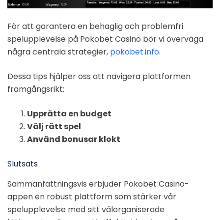
För att garantera en behaglig och problemfri
spelupplevelse på Pokobet Casino bör vi överväga
några centrala strategier,
pokobet.info
.
Dessa tips hjälper oss att navigera plattformen
framgångsrikt:
Upprätta en budget
Välj rätt spel
Använd bonusar klokt
Slutsats
Sammanfattningsvis erbjuder Pokobet Casino-
appen en robust plattform som stärker vår
spelupplevelse med sitt välorganiserade