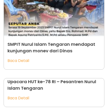
SMPIT Nurul Islam Tengaran mendapat
kunjungan monev dari Dinas
Baca Detail
Upacara HUT ke-78 RI – Pesantren Nurul
Islam Tengaran
Baca Detail