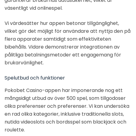
garanterar brukarnas datasäkerhet, vilket är
väsentligt vid onlinespel.
Vi värdesätter hur appen betonar tillgänglighet,
vilket gör det möjligt för användare att nyttja den på
flera apparater samtidigt som effektiviteten
bibehålls. Vidare demonstrerar integrationen av
pålitliga betalningsmetoder ett engagemang för
brukarvänlighet.
Spelutbud och funktioner
Pokobet Casino-appen har imponerande nog ett
mångsidigt utbud av över 500 spel, som tillgodoser
olika preferenser och preferenser. Vi kan undersöka
en rad olika kategorier, inklusive traditionella slots,
nutida videoslots och bordsspel som blackjack och
roulette.