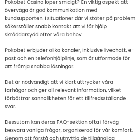
Pokobet Casino löper smidigt? En viktig aspekt att
överväga är god kommunikation med
kundsupporten. I situationer där vi stöter på problem
säkerställer snabb kontakt att vi får hjälp
skräddarsydd efter våra behov.
Pokobet erbjuder olika kanaler, inklusive livechatt, e-
post och en telefonhjälplinje, som är utformade för
att främja snabba lösningar.
Det är nödvändigt att vi klart uttrycker våra
farhågor och ger all relevant information, vilket
förbättrar sannolikheten för ett tillfredsställande
svar.
Dessutom kan deras FAQ-sektion ofta i förväg
besvara vanliga frågor, organiserad för vår komfort.
Genom att förstå och utnyttja de tillgängliga