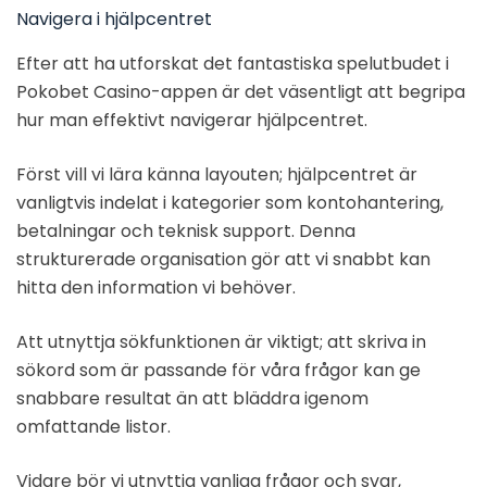
Navigera i hjälpcentret
Efter att ha utforskat det fantastiska spelutbudet i
Pokobet Casino-appen är det väsentligt att begripa
hur man effektivt navigerar hjälpcentret.
Först vill vi lära känna layouten; hjälpcentret är
vanligtvis indelat i kategorier som kontohantering,
betalningar och teknisk support. Denna
strukturerade organisation gör att vi snabbt kan
hitta den information vi behöver.
Att utnyttja sökfunktionen är viktigt; att skriva in
sökord som är passande för våra frågor kan ge
snabbare resultat än att bläddra igenom
omfattande listor.
Vidare bör vi utnyttja vanliga frågor och svar,