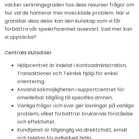
väcker verkningsgraden hos dess resurser frågor om
hur väl de hanterar mer invecklade problem. När vi
granskar dess delar kan den kunskap som vi får
förbättra vår spelerfarenhet avsevärt. Vad mer kan
vi upptäcka?
Centrala slutsatser
Hjälpcentret är indelat i Kontoadministration,
Transaktioner och Teknisk hjälp för enkel
orientering.
Använd sökmöjligheten i supportcentret för
omedelbar tillgång till specifika ämnen.
Vanliga frågor och svar ger lösningar på vanliga
problem, vilket förbättrar brukarnas förståelse
och effektivitet.
Kundtjänst är tillgänglig via direktchatt, email
och telefon för individuell hjälp.