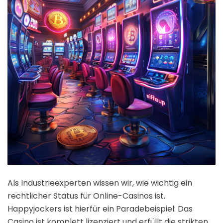
Als Industrieexperten wissen wir, wie wichtig ein
rechtlicher Status für Online-Casinos ist.
Happyjockers ist hierfür ein Paradebeispiel: Das
Casino ist komplett lizenziert und erfüllt die strikten