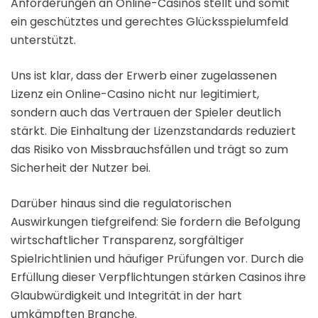
Anforderungen an Online-Casinos stellt und somit
ein geschütztes und gerechtes Glücksspielumfeld
unterstützt.
Uns ist klar, dass der Erwerb einer zugelassenen
Lizenz ein Online-Casino nicht nur legitimiert,
sondern auch das Vertrauen der Spieler deutlich
stärkt. Die Einhaltung der Lizenzstandards reduziert
das Risiko von Missbrauchsfällen und trägt so zum
Sicherheit der Nutzer bei.
Darüber hinaus sind die regulatorischen
Auswirkungen tiefgreifend: Sie fordern die Befolgung
wirtschaftlicher Transparenz, sorgfältiger
Spielrichtlinien und häufiger Prüfungen vor. Durch die
Erfüllung dieser Verpflichtungen stärken Casinos ihre
Glaubwürdigkeit und Integrität in der hart
umkämpften Branche.