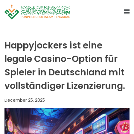
Happyjockers ist eine
legale Casino-Option für
Spieler in Deutschland mit
vollständiger Lizenzierung.
December 25, 2025