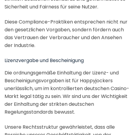
Sicherheit und Fairness für seine Nutzer.
Diese Compliance-Praktiken entsprechen nicht nur
den gesetzlichen Vorgaben, sondern fördern auch
das Vertrauen der Verbraucher und den Ansehen
der Industrie.
Lizenzvergabe und Bescheinigung
Die ordnungsgemäße Einhaltung der Lizenz- und
Bescheinigungsvorgaben ist für Happyjockers
unerlässlich, um im kontrollierten deutschen Casino-
Markt legal tätig zu sein. Wir sind uns der Wichtigkeit
der Einhaltung der strikten deutschen
Regelungsstandards bewusst.
Unsere Rechtsstruktur gewährleistet, dass alle
Bereiche unserer Geschäftstätigkeit, von der