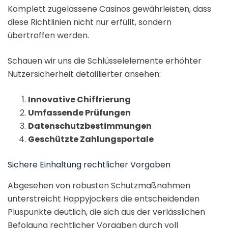
Komplett zugelassene Casinos gewährleisten, dass
diese Richtlinien nicht nur erfüllt, sondern
übertroffen werden.
Schauen wir uns die Schlüsselelemente erhöhter
Nutzersicherheit detaillierter ansehen:
Innovative Chiffrierung
Umfassende Prüfungen
Datenschutzbestimmungen
Geschützte Zahlungsportale
Sichere Einhaltung rechtlicher Vorgaben
Abgesehen von robusten Schutzmaßnahmen
unterstreicht Happyjockers die entscheidenden
Pluspunkte deutlich, die sich aus der verlässlichen
Befolgung rechtlicher Vorgaben durch voll