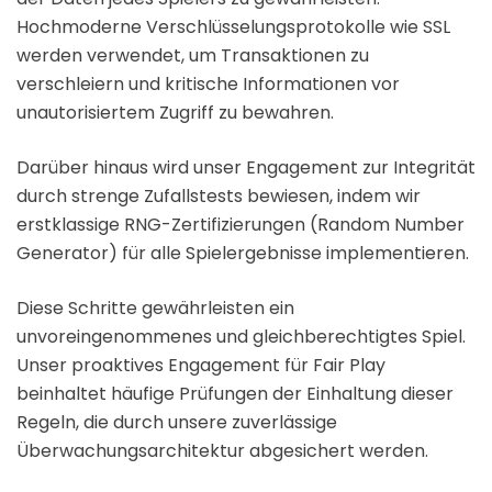
Hochmoderne Verschlüsselungsprotokolle wie SSL
werden verwendet, um Transaktionen zu
verschleiern und kritische Informationen vor
unautorisiertem Zugriff zu bewahren.
Darüber hinaus wird unser Engagement zur Integrität
durch strenge Zufallstests bewiesen, indem wir
erstklassige RNG-Zertifizierungen (Random Number
Generator) für alle Spielergebnisse implementieren.
Diese Schritte gewährleisten ein
unvoreingenommenes und gleichberechtigtes Spiel.
Unser proaktives Engagement für Fair Play
beinhaltet häufige Prüfungen der Einhaltung dieser
Regeln, die durch unsere zuverlässige
Überwachungsarchitektur abgesichert werden.