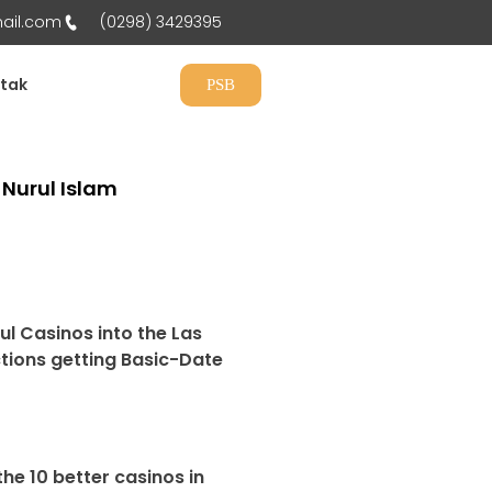
ail.com
(0298) 3429395
tak
PSB
 Nurul Islam
ul Casinos into the Las
ctions getting Basic-Date
he 10 better casinos in