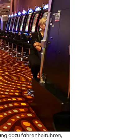
ung dazu fahrenheitühren,