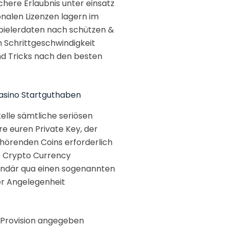
chere Erlaubnis unter einsatz
nalen Lizenzen lagern im
Spielerdaten nach schützen &
m Schrittgeschwindigkeit
nd Tricks nach den besten
 Kasino Startguthaben
elle sämtliche seriösen
re euren Private Key, der
ehörenden Coins erforderlich
of Crypto Currency
kundär qua einen sogenannten
er Angelegenheit
 Provision angegeben