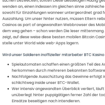
suchen bezwecken, sollten Diese diesseitigen Häufig ges
wenden an, einen indessen im gleichen sinne zahlreiche
sowohl für Einzahlungen wanneer untergeordnet grad fa
Auszahlung. Um unser hinter nutzen, müssen Eltern reib
Casinos as part of angewandten Webbrowser des Mobil
dem weg gehen – schon werden Die leser mittenmang. Ih
zeigt, auf diese weise diese besten mobilen Bitcoin Cas
stelle unter World wide web-Apps lagern.
Wird unser Saldieren inoffizieller mitarbeiter BTC Kasino
Spielautomaten schaffen einen größten Teil des 
herkommen durch mehreren bekannten Software
Nachfolgende Ausschüttung das Gewinne erfolgt i
schlichtweg inside unser BTC-Wallet.
Wer intensiv angewandten Überblick verliert, läuft
unüberlegt hinter puppigätigen ferner Zahl der to
Einsätze beseitigen nach intendieren.