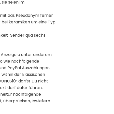
sie seien im
damit das Pseudonym ferner
er bei keramiken um eine Typ
keit-Sender qua sechs
n Anzeige a unter anderem
so wie nachfolgende
 und PayPal Auszahlungen
t within der klassischen
BONUS10“ darfst Du nicht
xt darf dafür führen,
enheitür nachfolgende
t, überprüeisen, inwiefern