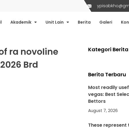
ypisabkho@gm
l
Akademik
Unit Lain
Berita
Galeri
Kon
of ra novoline
Kategori Berita
 2026 Brd
Berita Terbaru
Most readily usef
vegas: Best Sele
Bettors
August 7, 2026
These represent t