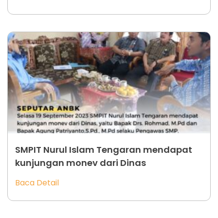
SMPIT Nurul Islam Tengaran mendapat
kunjungan monev dari Dinas
Baca Detail