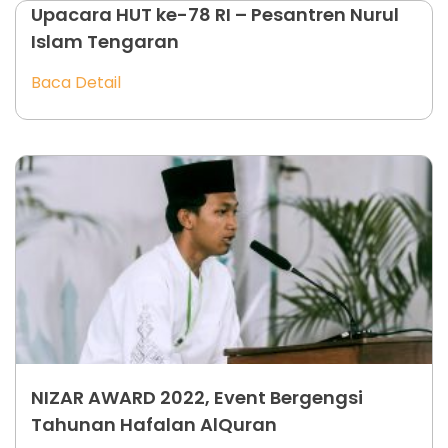
Upacara HUT ke-78 RI – Pesantren Nurul
Islam Tengaran
Baca Detail
NIZAR AWARD 2022, Event Bergengsi
Tahunan Hafalan AlQuran