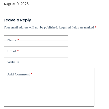
August 9, 2026
Leave a Reply
Your email address will not be published.
Required fields are marked
*
Name
*
Email
*
Website
Add Comment
*