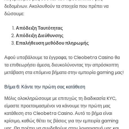
δεδομένων. Ακολουθούν τα στοιχεία που πρέπει να
δώσουμε:
Απόδειξη Ταυτότητας
Απόδειξη Διεύθυνσης
Επαλήθευση μεθόδου πληρωμής
Αφού υποβάλουμε τα έγγραφα, το Cleobetra Casino θα
τα επιθεωρήσει άμεσα, διευκολύνοντας την απρόσκοπτη
μετάβαση στα επόμενα βήματα στην εμπειρία gaming μας!
Βήμα 6: Κάντε την πρώτη σας κατάθεση
Μόλις ολοκληρώσουμε με επιτυχώς τη διαδικασία KYC,
είμαστε προετοιμασμένοι να κάνουμε την πρώτη μας
κατάθεση στο Cleobetra Casino. Αυτό το βήμα είναι
κρίσιμο, καθώς θέτει τις βάσεις για την εμπειρία gaming
μας. Θα πρέπει να συνδεθούμε στον λογαριασμό μας και