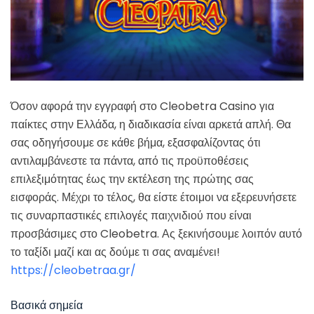
Όσον αφορά την εγγραφή στο Cleobetra Casino για
παίκτες στην Ελλάδα, η διαδικασία είναι αρκετά απλή. Θα
σας οδηγήσουμε σε κάθε βήμα, εξασφαλίζοντας ότι
αντιλαμβάνεστε τα πάντα, από τις προϋποθέσεις
επιλεξιμότητας έως την εκτέλεση της πρώτης σας
εισφοράς. Μέχρι το τέλος, θα είστε έτοιμοι να εξερευνήσετε
τις συναρπαστικές επιλογές παιχνιδιού που είναι
προσβάσιμες στο Cleobetra. Ας ξεκινήσουμε λοιπόν αυτό
το ταξίδι μαζί και ας δούμε τι σας αναμένει!
https://cleobetraa.gr/
Βασικά σημεία