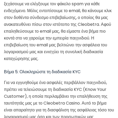
ξεχάσουμε να ελέγξουμε τον φάκελο spam για κάθε
ενδεχόμενο. Μόλις εντοπίσουμε το email, θα κάνουμε κλικ
στον δοθέντα σύνδεσμο επιβεβαίωσης, ο οποίος θα μας
ανακατευθύνει πίσω στον ιστότοπο της Cleobetra. Αφού
επαληθεύσουμε το email μας, θα είμαστε ένα βήμα πιο
κοντά στο να χαρούμε την εμπειρία παιχνιδιού. Η
επιβεβαίωση του email μας βελτιώνει την ασφάλεια του
λογαριασμού μας και ενισχύει τη συνολική διαδικασία
καταχώρησης μας.
Βήμα 5: Ολοκληρώστε τη διαδικασία KYC
Για να εγγυηθούμε ένα ασφαλές περιβάλλον παιχνιδιού,
πρέπει να τελειώσουμε τη διαδικασία KYC (Know Your
Customer), η οποία περιλαμβάνει την επαλήθευση της
ταυτότητάς μας με το Cleobetra Casino. Αυτό το βήμα
είναι απαραίτητο για τη διασφάλιση της ασφάλειας τόσο του
λογαριασμού μας όσο και των προσωπικών μας