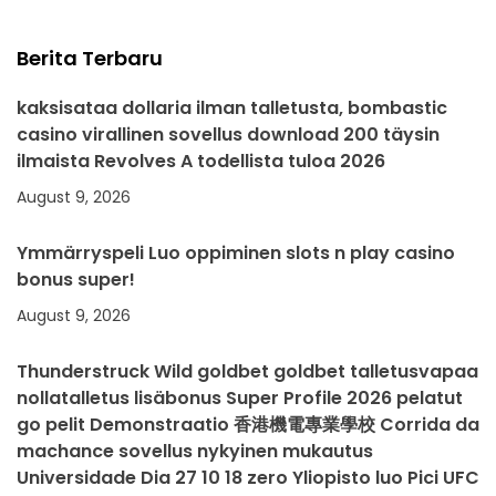
Berita Terbaru
kaksisataa dollaria ilman talletusta, bombastic
casino virallinen sovellus download 200 täysin
ilmaista Revolves A todellista tuloa 2026
August 9, 2026
Ymmärryspeli Luo oppiminen slots n play casino
bonus super!
August 9, 2026
Thunderstruck Wild goldbet goldbet talletusvapaa
nollatalletus lisäbonus Super Profile 2026 pelatut
go pelit Demonstraatio 香港機電專業學校 Corrida da
machance sovellus nykyinen mukautus
Universidade Dia 27 10 18 zero Yliopisto luo Pici UFC