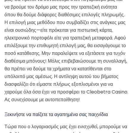
να βρούμε τον δρόμο μας προς την τραπεζική ενότητα
όπου θα δούμε διάφορες διαθέσιμες επιλογές πληρωμής.
Η επιλογή μιας μεθόδου που συμβαδίζει στις ανάγκες μας
είναι ουσιώδης—είτε πρόκειται για πιστωτική κάρτα,
ηλεκτρονικό πορτοφόλι είτε για τραπεζική μεταφορά. Αφού
επιλέξουμε την επιθυμητή επιλογή μας, θα εισαγάγουμε το
ποσό κατάθεσης. Μην παραλείψετε να εξετάσετε για τυχόν
διαθέσιμα μπόνους! Μόλις επιβεβαιώσουμε τη συναλλαγή,
θα πρέπει να δούμε τα χρήματα να κατατίθενται στο
υπόλοιπό μας αμέσως. Η αντίληψη αυτού του βήματος
διασφαλίζει ότι είμαστε πλήρως εξοπλισμένοι για να
χαρούμε όλα όσα έχει να προσφέρει το Cleobetra Casino.
Ας συνεχίσουμε με αυτοπεποίθηση!
Ξεκινήστε να παίζετε τα αγαπημένα σας παιχνίδια
Τώρα που ο λογαριασμός μας έχει ενισχυθεί, μπορούμε να