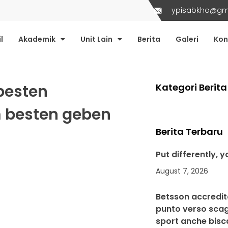
ypisabkho@gm
l
Akademik
Unit Lain
Berita
Galeri
Kon
 besten
Kategori Berita
m besten geben
Berita Terbaru
Put differently, 
August 7, 2026
Betsson accredita
punto verso scag
sport anche bis