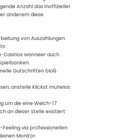
ende Anzahl das inoffizieller
ter anderem diese
rbeitung von Auszahlungen
hr.
en-Casinos wanneer auch
Spielbanken.
nelle Gutschriften bloß
en, anstelle klickst mühelos
itig um die eine Weich-17
h an dieser stelle existiert
-Feeling via professionellen
einen Monitor.