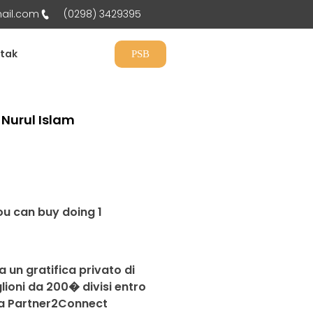
ail.com
(0298) 3429395
tak
PSB
 Nurul Islam
you can buy doing 1
 un gratifica privato di
lioni da 200� divisi entro
ca Partner2Connect