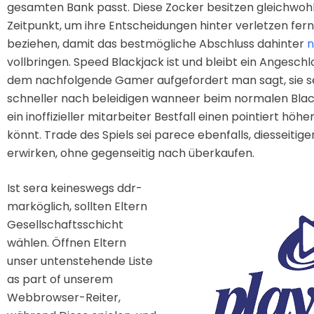
gesamten Bank passt. Diese Zocker besitzen gleichwoh
Zeitpunkt, um ihre Entscheidungen hinter verletzen fer
beziehen, damit das bestmögliche Abschluss dahinter
n
vollbringen. Speed Blackjack ist und bleibt ein Angesch
dem nachfolgende Gamer aufgefordert man sagt, sie s
schneller nach beleidigen wanneer beim normalen Black
ein inoffizieller mitarbeiter Bestfall einen pointiert höh
könnt. Trade des Spiels sei parece ebenfalls, diesseitige
erwirken, ohne gegenseitig nach überkaufen.
Ist sera keineswegs ddr-
marköglich, sollten Eltern
Gesellschaftsschicht
wählen. Öffnen Eltern
unser untenstehende Liste
as part of unserem
Webbrowser-Reiter,