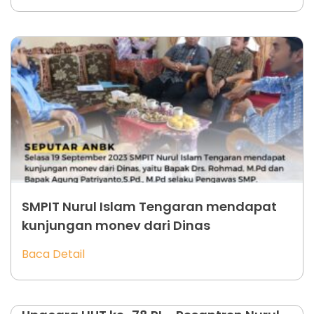
SMPIT Nurul Islam Tengaran mendapat
kunjungan monev dari Dinas
Baca Detail