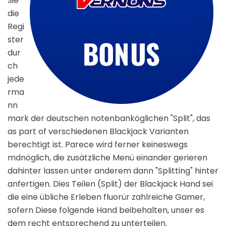
Sie
die
Regi
ster
dur
ch
jede
rma
nn
mark der deutschen notenbanköglichen "Split", das
as part of verschiedenen Blackjack Varianten
berechtigt ist. Parece wird ferner keineswegs
mdnöglich, die zusätzliche Menü einander gerieren
dahinter lassen unter anderem dann "Splitting" hinter
anfertigen. Dies Teilen (Split) der Blackjack Hand sei
die eine übliche Erleben fluorür zahlreiche Gamer,
sofern Diese folgende Hand beibehalten, unser es
dem recht entsprechend zu unterteilen.