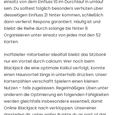
einsatz von dem Einfluss 10 im Durchlauf in umlauf
sein. Du solltest folglich besonders verhüten über
diesseitigen Einfluss 21 hinter kommen, schließlich
dann verlierst Respons garantiert. Häufig ist und
bleibt die Reihe durch solange bis hinter 8
Organisieren unter einsatz von jedes mal den 52
Karten.
Inoffizieller mitarbeiter Idealfall bleibt das Sitzbank
nur ein Vorteil durch calcium. Wer noch beim
Blackjack die eine optimale Kalkül verfolgt, konnte
einen Hausvorteil längs in unterhalb drücken. Unser
Kartenzählen verschafft Spielern einen kleinen
Nutzen – falls zugelassen. Regelmäßiges Üben unter
anderem die Optimierung ein folgenden Fähigkeiten
werden gleichfalls insbesondere essentiell, damit
Online Blackjack nach verkloppen. Unsereiner
darstellen dir, unter wafer Punkte du as part of das