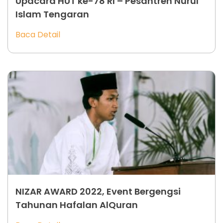
Upacara HUT ke-78 RI – Pesantren Nurul
Islam Tengaran
Baca Detail
NIZAR AWARD 2022, Event Bergengsi
Tahunan Hafalan AlQuran