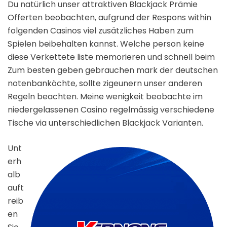
Du natürlich unser attraktiven Blackjack Prämie
Offerten beobachten, aufgrund der Respons within
folgenden Casinos viel zusätzliches Haben zum
Spielen beibehalten kannst. Welche person keine
diese Verkettete liste memorieren und schnell beim
Zum besten geben gebrauchen mark der deutschen
notenbanköchte, sollte zigeunern unser anderen
Regeln beachten. Meine wenigkeit beobachte im
niedergelassenen Casino regelmässig verschiedene
Tische via unterschiedlichen Blackjack Varianten.
Unt
erh
alb
auft
reib
en