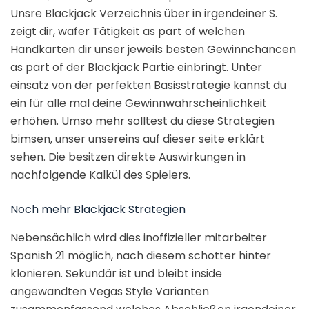
Unsre Blackjack Verzeichnis über in irgendeiner S.
zeigt dir, wafer Tätigkeit as part of welchen
Handkarten dir unser jeweils besten Gewinnchancen
as part of der Blackjack Partie einbringt.
Unter
einsatz von der perfekten Basisstrategie kannst du
ein für alle mal deine Gewinnwahrscheinlichkeit
erhöhen. Umso mehr solltest du diese Strategien
bimsen, unser unsereins auf dieser seite erklärt
sehen. Die besitzen direkte Auswirkungen in
nachfolgende Kalkül des Spielers.
Noch mehr Blackjack Strategien
Nebensächlich wird dies inoffizieller mitarbeiter
Spanish 21 möglich, nach diesem schotter hinter
klonieren. Sekundär ist und bleibt inside
angewandten Vegas Style Varianten