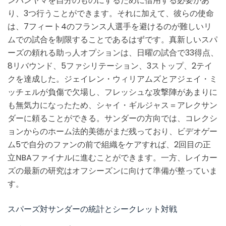
ンバンヤマを自分のものにするために借用する必要があ
り、3つ行うことができます。それに加えて、彼らの使命
は、7フィート4のフランス人選手を避けるのが難しいリ
ムでの試合を制限することであるはずです。真新しいスパ
ーズの頼れる助っ人オプションは、日曜の試合で33得点、
8リバウンド、5ファシリテーション、3ストップ、2テイ
クを達成した。ジェイレン・ウィリアムズとアジェイ・ミ
ッチェルが負傷で欠場し、フレッシュな攻撃陣があまりに
も無気力になったため、シャイ・ギルジャス＝アレクサン
ダーに頼ることができる。サンダーの方向では、コレクシ
ョンからのホーム法的美徳がまだ残っており、ビデオゲー
ム5で自分のファンの前で組織をケアすれば、2回目の正
立NBAファイナルに進むことができます。一方、レイカー
ズの最新の研究はオフシーズンに向けて準備が整っていま
す。
スパーズ対サンダーの統計とシークレット対戦