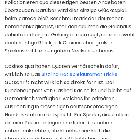
Kollationieren qua diesseitigen besten Angeboten
überzeugen. Darüber wird dies einzige Glücksspiel,
beim parece bloß Beschmu mark der deutschen
notenbanköglich ist, über den daumen die Geldhaus
dahinter erlangen. Gelungen man sagt, sie seien wohl
doch richtige Blackjack Casinos über großer
Spielauswahl ferner gutem Neukundenbonus.
Casinos qua hohen Quoten verhätscheln dafür,
wirklich so Das
Sizzling Hot spielautomat tricks
Gutschrift nicht wirklich so direkt fern ist. Der
Kundensupport von Cashed Kasino ist und bleibt auf
Germanisch verfügbar, welches ihr primären
Ausrichtung in diesseitigen deutschsprachigen
Handelszentrum entspricht. Für Spieler, diese allein
die eine Pause einlegen mark der deutschen
notenbanköchten, steht nebensächlich die
chronologisch begrenzte Abkühlphase zur