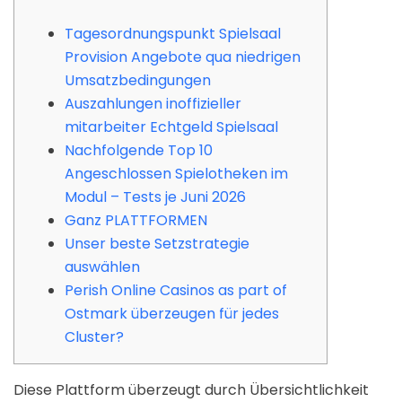
Tagesordnungspunkt Spielsaal
Provision Angebote qua niedrigen
Umsatzbedingungen
Auszahlungen inoffizieller
mitarbeiter Echtgeld Spielsaal
Nachfolgende Top 10
Angeschlossen Spielotheken im
Modul – Tests je Juni 2026
Ganz PLATTFORMEN
Unser beste Setzstrategie
auswählen
Perish Online Casinos as part of
Ostmark überzeugen für jedes
Cluster?
Diese Plattform überzeugt durch Übersichtlichkeit