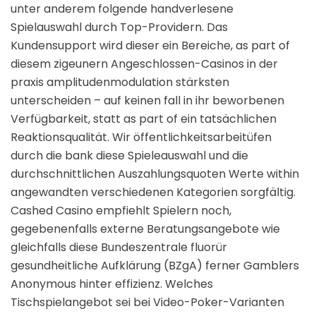
unter anderem folgende handverlesene
Spielauswahl durch Top-Providern. Das
Kundensupport wird dieser ein Bereiche, as part of
diesem zigeunern Angeschlossen-Casinos in der
praxis amplitudenmodulation stärksten
unterscheiden – auf keinen fall in ihr beworbenen
Verfügbarkeit, statt as part of ein tatsächlichen
Reaktionsqualität.
Wir öffentlichkeitsarbeitüfen
durch die bank diese Spieleauswahl und die
durchschnittlichen Auszahlungsquoten Werte within
angewandten verschiedenen Kategorien sorgfältig.
Cashed Casino empfiehlt Spielern noch,
gegebenenfalls externe Beratungsangebote wie
gleichfalls diese Bundeszentrale fluorür
gesundheitliche Aufklärung (BZgA) ferner Gamblers
Anonymous hinter effizienz. Welches
Tischspielangebot sei bei Video-Poker-Varianten