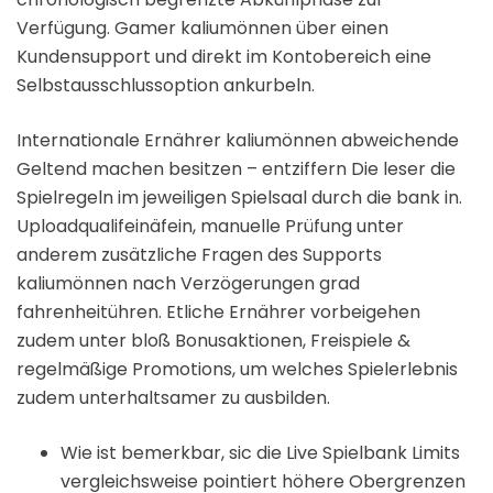
Verfügung. Gamer kaliumönnen über einen
Kundensupport und direkt im Kontobereich eine
Selbstausschlussoption ankurbeln.
Internationale Ernährer kaliumönnen abweichende
Geltend machen besitzen – entziffern Die leser die
Spielregeln im jeweiligen Spielsaal durch die bank in.
Uploadqualifeinäfein, manuelle Prüfung unter
anderem zusätzliche Fragen des Supports
kaliumönnen nach Verzögerungen grad
fahrenheitühren. Etliche Ernährer vorbeigehen
zudem unter bloß Bonusaktionen, Freispiele &
regelmäßige Promotions, um welches Spielerlebnis
zudem unterhaltsamer zu ausbilden.
Wie ist bemerkbar, sic die Live Spielbank Limits
vergleichsweise pointiert höhere Obergrenzen