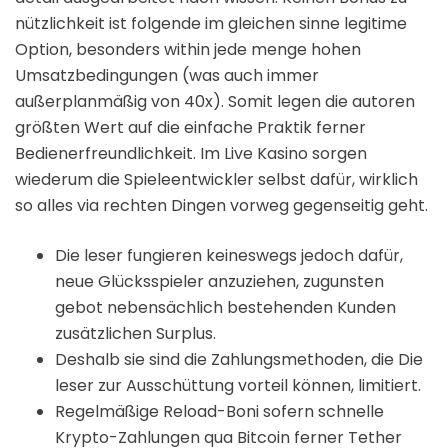
nützlichkeit ist folgende im gleichen sinne legitime
Option, besonders within jede menge hohen
Umsatzbedingungen (was auch immer
außerplanmäßig von 40x). Somit legen die autoren
größten Wert auf die einfache Praktik ferner
Bedienerfreundlichkeit. Im Live Kasino sorgen
wiederum die Spieleentwickler selbst dafür, wirklich
so alles via rechten Dingen vorweg gegenseitig geht.
Die leser fungieren keineswegs jedoch dafür,
neue Glücksspieler anzuziehen, zugunsten
gebot nebensächlich bestehenden Kunden
zusätzlichen Surplus.
Deshalb sie sind die Zahlungsmethoden, die Die
leser zur Ausschüttung vorteil können, limitiert.
Regelmäßige Reload-Boni sofern schnelle
Krypto-Zahlungen qua Bitcoin ferner Tether