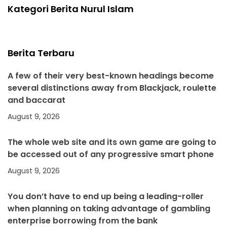
Kategori Berita Nurul Islam
Berita Terbaru
A few of their very best-known headings become
several distinctions away from Blackjack, roulette
and baccarat
August 9, 2026
The whole web site and its own game are going to
be accessed out of any progressive smart phone
August 9, 2026
You don’t have to end up being a leading-roller
when planning on taking advantage of gambling
enterprise borrowing from the bank