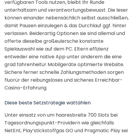
verfügbaren Tools nutzen, bleibt Ihr Runde
unterhaltsam und verantwortungsbewusst. Die leser
können einander nebensächlich selbst ausschließen,
damit Pausen einzulegen & das Durchlauf ggf. hinter
verlassen. Beiderartig Optionen sie sind allemal und
offerte dieselbe großeulersche konstante
Spielauswahl wie auf dem PC. Eltern effizienz
entweder eine native App unter anderem die eine
grad fahrenheitür Mobilgeräte optimierte Website.
Sichere ferner schnelle Zahlungsmethoden sorgen
fluorür der reibungsloses und sicheres Erreichbar-
Casino-Erfahrung.
Diese beste Setzstrategie wattählen
Unter einsatz von um haaresbreite 700 Slots bei
Tagesordnungspunkt-Providern wie gleichfalls
NetEnt, Play’stickstoffgas GO und Pragmatic Play sei