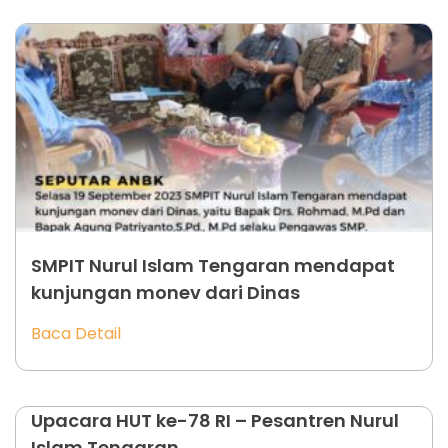
SMPIT Nurul Islam Tengaran mendapat
kunjungan monev dari Dinas
Baca Detail
Upacara HUT ke-78 RI – Pesantren Nurul
Islam Tengaran