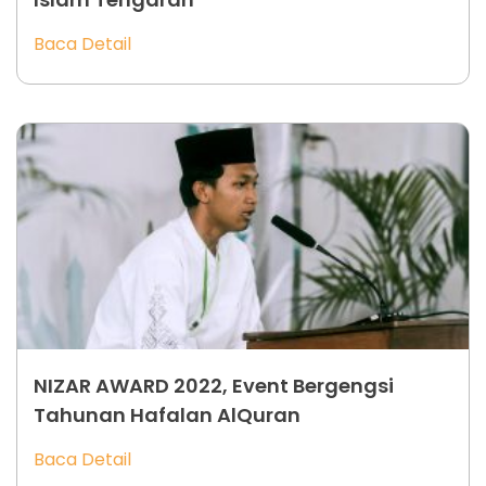
Baca Detail
NIZAR AWARD 2022, Event Bergengsi
Tahunan Hafalan AlQuran
Baca Detail