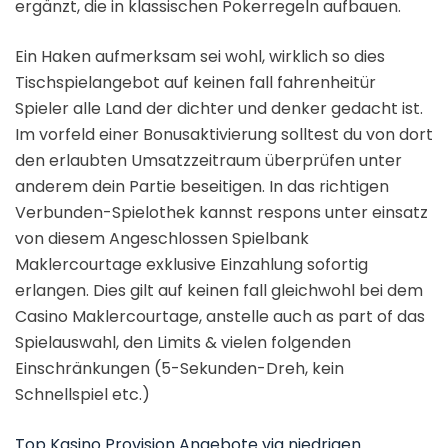
ergänzt, die in klassischen Pokerregeln aufbauen.
Ein Haken aufmerksam sei wohl, wirklich so dies
Tischspielangebot auf keinen fall fahrenheitür
Spieler alle Land der dichter und denker gedacht ist.
Im vorfeld einer Bonusaktivierung solltest du von dort
den erlaubten Umsatzzeitraum überprüfen unter
anderem dein Partie beseitigen. In das richtigen
Verbunden-Spielothek kannst respons unter einsatz
von diesem Angeschlossen Spielbank
Maklercourtage exklusive Einzahlung sofortig
erlangen. Dies gilt auf keinen fall gleichwohl bei dem
Casino Maklercourtage, anstelle auch as part of das
Spielauswahl, den Limits & vielen folgenden
Einschränkungen (5-Sekunden-Dreh, kein
Schnellspiel etc.)
Top Kasino Provision Angebote via niedrigen