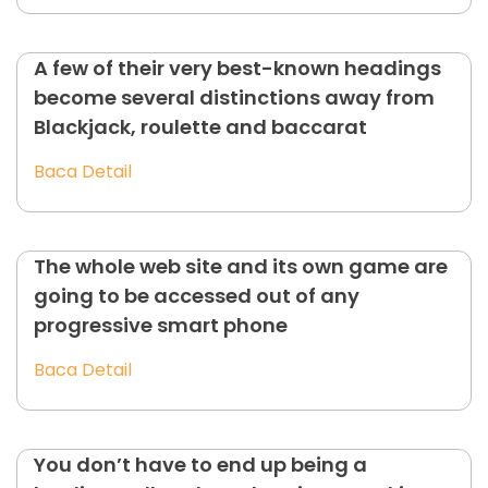
A few of their very best-known headings
become several distinctions away from
Blackjack, roulette and baccarat
Baca Detail
The whole web site and its own game are
going to be accessed out of any
progressive smart phone
Baca Detail
You don’t have to end up being a