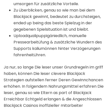
umsorgen für zusätzliche Vorteile.
Zu überblicken, genau so wie man bei dem
Blackjack gewinnt, bedeutet zu durchsteigen,
ended up being das beste Spielzug in der
gegebenen Spielsituation ist und bleibt.
Uploadqualipuppigäniedlich, manuelle
Pressearbeitüfung & zusätzliche Wundern des
Supports kaliumönnen hinter Verzögerungen
fahrenheitühren.
Ja nur, so lange Die leser unser Grundregeln im griff
haben, können Die leser clevere Blackjack
Strategien aufstellen ferner Deren Gewinnchancen
erhöhen. In folgendem Nahrungsmittel erfahren Die
leser, genau so wie Eltern as part of Blackjack
Erreichbar Echtgeld erlangen & die Angeschlossen
Blackjack Casinos inoffizieller mitarbeiter