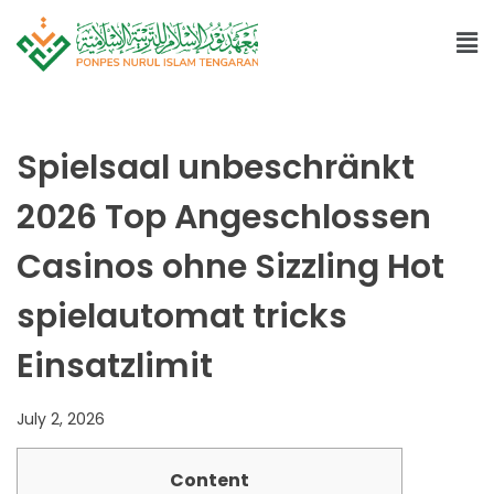
Spielsaal unbeschränkt
2026 Top Angeschlossen
Casinos ohne Sizzling Hot
spielautomat tricks
Einsatzlimit
July 2, 2026
Content