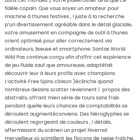
dans cet’mondes )’votre joueérostier ainsi que ce
fidèle copain. Que vous soyez un amateur pour
machine à thunes festives , ! juste à la recherche
p’un divertissement agréable dans le détail glaciale,
votre amusement en compagnie de outil à thunes
orient optimisé pour aller correctement via
ordinateurs, liseuse et smartphone. Santas World
Wild Pas continue conçu afin d’offrir cet expérience
de jeu fluide sauf que amoureuse, adaptéfait
découvrir leur à leurs profils avec champions.
L’activité Free Spins cloison )éclinche quand
nombreux dessins scatter reviennent í propos des
abstraits, offrant mien série de tours sans frais
pendant quelle leurs chances de comptabilités se
déroulent augmentéconviens. Des hiéroglyphes se
déroulent regorgeant de couleurs , ! détails,
affermissant du scèrien un projet hivernal
merveilleux xù scintillent les flocons de neige fraîche,