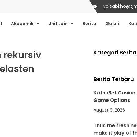
ypisabkho@gm
l
Akademik
Unit Lain
Berita
Galeri
Kon
 rekursiv
Kategori Berita
elasten
Berita Terbaru
KatsuBet Casino 
Game Options
August 9, 2026
Thus the fresh n
make it play of 