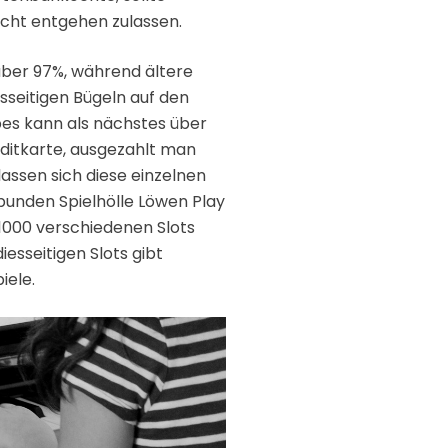
icht entgehen zulassen.
über 97%, während ältere
esseitigen Bügeln auf den
mbes kann als nächstes über
editkarte, ausgezahlt man
lassen sich diese einzelnen
bunden Spielhölle Löwen Play
 1000 verschiedenen Slots
esseitigen Slots gibt
iele.