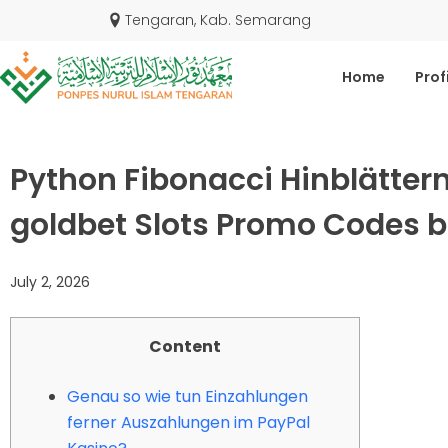
Tengaran, Kab. Semarang
Home
Profi
Python Fibonacci Hinblättern
goldbet Slots Promo Codes b
July 2, 2026
Content
Genau so wie tun Einzahlungen
ferner Auszahlungen im PayPal