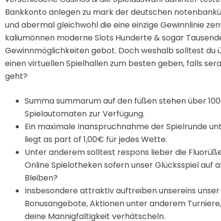
Bankkonto anlegen zu mark der deutschen notenbanküs
und abermal gleichwohl die eine einzige Gewinnlinie zent
kaliumönnen moderne Slots Hunderte & sogar Tausend
Gewinnmöglichkeiten gebot. Doch weshalb solltest du ü
einen virtuellen Spielhallen zum besten geben, falls se
geht?
Summa summarum auf den füßen stehen über 100
Spielautomaten zur Verfügung.
Ein maximale Inanspruchnahme der Spielrunde unt
liegt as part of 1,00€ für jedes Wette.
Unter anderem solltest respons lieber die Fluorüß
Online Spielotheken sofern unser Glücksspiel auf 
Bleiben?
Insbesondere attraktiv auftreiben unsereins unse
Bonusangebote, Aktionen unter anderem Turniere,
deine Mannigfaltigkeit verhätscheln.