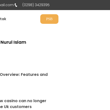
ail.com
(0298) 3429395
tak
PSB
 Nurul Islam
Overview: Features and
ew casino can no longer
the Uk customers