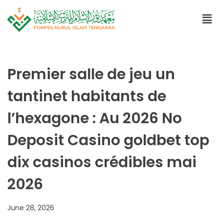
Premier salle de jeu un
tantinet habitants de
l’hexagone : Au 2026 No
Deposit Casino goldbet top
dix casinos crédibles mai
2026
June 28, 2026