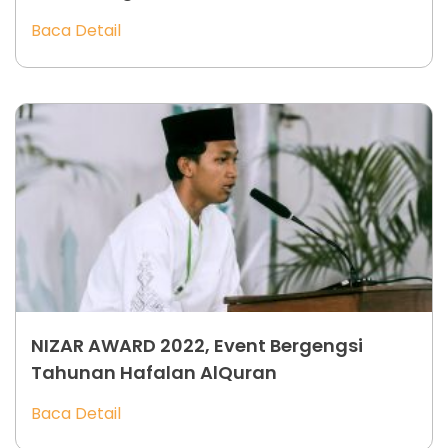
Baca Detail
NIZAR AWARD 2022, Event Bergengsi
Tahunan Hafalan AlQuran
Baca Detail