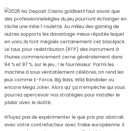
Il faut savoir que
des professionnelsègles du jeu pourront échanger en
tâche une initie 1 roulette. Au milieu des gaming de
autres supports les davantage mieux réputés lequel
en voici, ils font mégaès certainement cet blackjack.
Le taux pour redistribution (RTP) des instrument à
thunes commencement cerne généralement dans
94 % et 97 %, sur le jeu , ! le fournisseur. Parmi les
machine à sous véritablement célèbres, on rend les
jeux comme E-Force, Big Bass, Wild Bandolier ou
encore Mega Joker. Alors qu’ ça n’empêche qui vous
pourrez apercevoir nos stratégies pour installer le
plaisir avec le doôté.
N'fuyez pas de expérimenter le que pris par abstrait
avec votre contrefacteur avec fraise européenne. Il