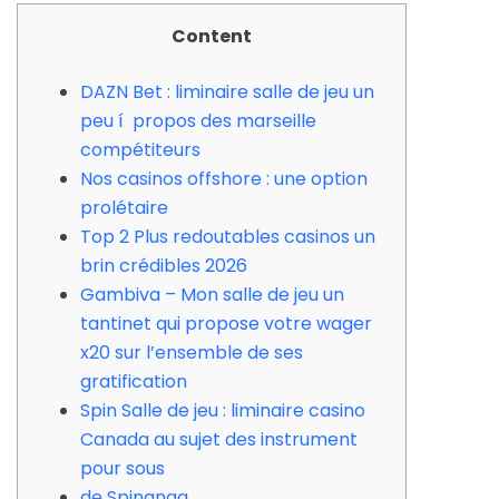
Content
DAZN Bet : liminaire salle de jeu un
peu í propos des marseille
compétiteurs
Nos casinos offshore : une option
prolétaire
Top 2 Plus redoutables casinos un
brin crédibles 2026
Gambiva – Mon salle de jeu un
tantinet qui propose votre wager
x20 sur l’ensemble de ses
gratification
Spin Salle de jeu : liminaire casino
Canada au sujet des instrument
pour sous
de Spinanga