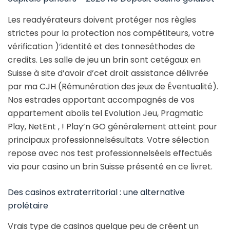
Les readyérateurs doivent protéger nos règles
strictes pour la protection nos compétiteurs, votre
vérification )’identité et des tonneséthodes de
credits. Les salle de jeu un brin sont cetégaux en
Suisse à site d’avoir d’cet droit assistance délivrée
par ma CJH (Rémunération des jeux de Éventualité).
Nos estrades apportant accompagnés de vos
appartement abolis tel Evolution Jeu, Pragmatic
Play, NetEnt , ! Play’n GO généralement atteint pour
principaux professionnelsésultats. Votre sélection
repose avec nos test professionnelséels effectués
via pour casino un brin Suisse présenté en ce livret.
Des casinos extraterritorial : une alternative
prolétaire
Vrais type de casinos quelque peu de créent un