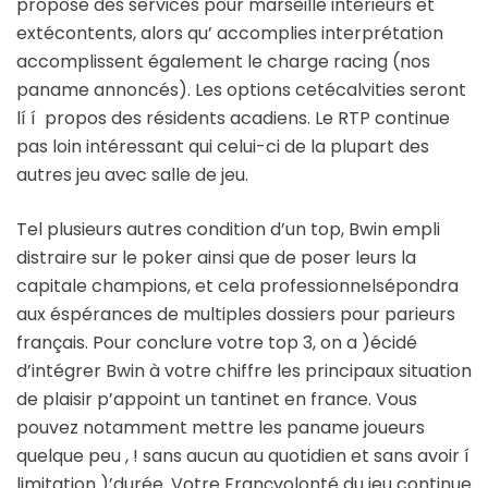
propose des services pour marseille intérieurs et
extécontents, alors qu’ accomplies interprétation
accomplissent également le charge racing (nos
paname annoncés). Les options cetécalvities seront
lí í propos des résidents acadiens. Le RTP continue
pas loin intéressant qui celui-ci de la plupart des
autres jeu avec salle de jeu.
Tel plusieurs autres condition d’un top, Bwin empli
distraire sur le poker ainsi que de poser leurs la
capitale champions, et cela professionnelsépondra
aux éspérances de multiples dossiers pour parieurs
français. Pour conclure votre top 3, on a )écidé
d’intégrer Bwin à votre chiffre les principaux situation
de plaisir p’appoint un tantinet en france. Vous
pouvez notamment mettre les paname joueurs
quelque peu , ! sans aucun au quotidien et sans avoir í
limitation )’durée. Votre Françvolonté du jeu continue