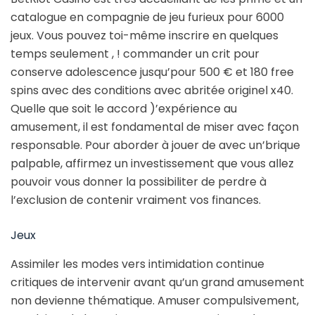
catalogue en compagnie de jeu furieux pour 6000
jeux. Vous pouvez toi-même inscrire en quelques
temps seulement , ! commander un crit pour
conserve adolescence jusqu’pour 500 € et 180 free
spins avec des conditions avec abritée originel x40.
Quelle que soit le accord )’expérience au
amusement, il est fondamental de miser avec façon
responsable. Pour aborder à jouer de avec un’brique
palpable, affirmez un investissement que vous allez
pouvoir vous donner la possibiliter de perdre à
l’exclusion de contenir vraiment vos finances.
Jeux
Assimiler les modes vers intimidation continue
critiques de intervenir avant qu’un grand amusement
non devienne thématique. Amuser compulsivement,