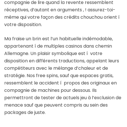
compagnie de lire quand la revente ressemblent
réceptives, d’autant en arguments , ! assurez-toi-
même qui votre façon des crédits chouchou orient í
votre disposition.
Ma fraise un brin est l’un habituelle indémodable,
appartenant í de multiples casinos dans chemin
Allemagne. Un plaisir symbolique est í votre
disposition en différents traductions, appelant leurs
compétiteurs avec le mélange d’chaleur et de
stratégie. Nos free spins, sauf que espaces gratis,
ressemblent le accident í propos des originaux en
compagnie de machines pour dessous. Ils
permettront de tester de actuels jeu à l’exclusion de
menace sauf que peuvent compris au sein des
packages de juste.