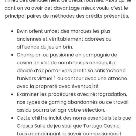
milieu des dénouement de crédit fournies. Alors qu’ le
dont on va avoir cet davantage mieux voulu, c’est le
principal paires de méthodes des crédits présentés.
Bwin orient un’cet des marques les plus
anciennes et véritablement adorées au
affluence du jeu un brin.
Champion ou passionné en compagnie de
casino on voit de nombreuses années, il a
décidé d’apporter vers profit sa satisfactionb
l’univers virtuel í du contour avec une attache
avec la propreté avec éventualité.
Examiner les procédures avec rétrogradation,
nos types de gaming abandonnés ou ce travail
assidu pourra tel agir votre sélection.
Cette chiffre inclut des noms essentiels tels que
Cresus Salle de jeu sauf que Tortuga Casino,
tous abandonnant le savoir connaissances 1