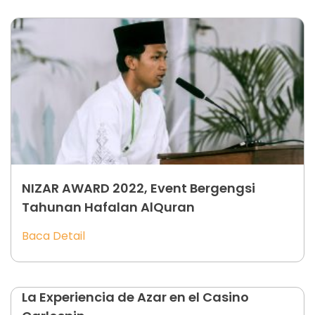
NIZAR AWARD 2022, Event Bergengsi
Tahunan Hafalan AlQuran
Baca Detail
La Experiencia de Azar en el Casino