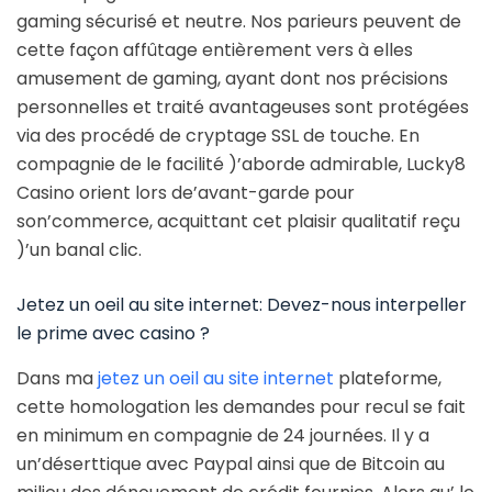
gaming sécurisé et neutre. Nos parieurs peuvent de
cette façon affûtage entièrement vers à elles
amusement de gaming, ayant dont nos précisions
personnelles et traité avantageuses sont protégées
via des procédé de cryptage SSL de touche. En
compagnie de le facilité )’aborde admirable, Lucky8
Casino orient lors de’avant-garde pour
son’commerce, acquittant cet plaisir qualitatif reçu
)’un banal clic.
Jetez un oeil au site internet: Devez-nous interpeller
le prime avec casino ?
Dans ma
jetez un oeil au site internet
plateforme,
cette homologation les demandes pour recul se fait
en minimum en compagnie de 24 journées. Il y a
un’déserttique avec Paypal ainsi que de Bitcoin au