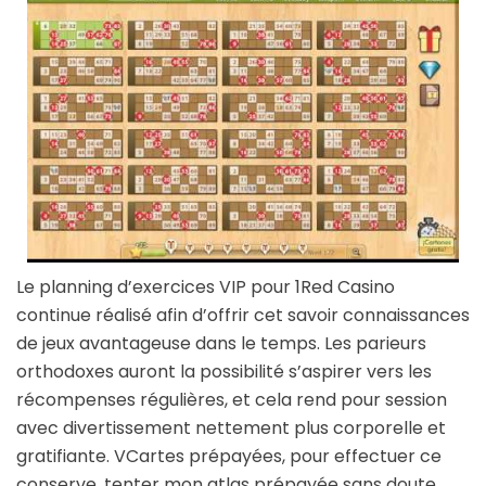
Le planning d’exercices VIP pour 1Red Casino
continue réalisé afin d’offrir cet savoir connaissances
de jeux avantageuse dans le temps. Les parieurs
orthodoxes auront la possibilité s’aspirer vers les
récompenses régulières, et cela rend pour session
avec divertissement nettement plus corporelle et
gratifiante. VCartes prépayées, pour effectuer ce
conserve, tenter mon atlas prépayée sans doute