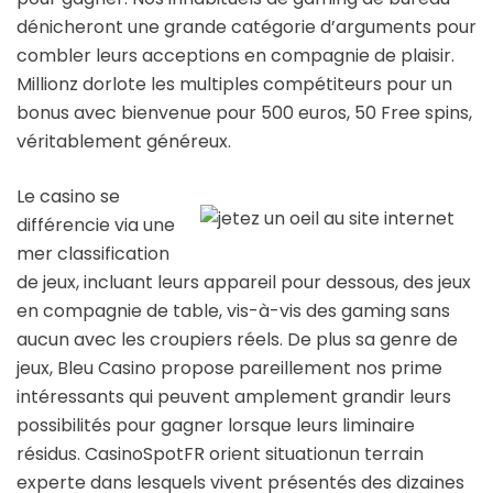
dénicheront une grande catégorie d’arguments pour
combler leurs acceptions en compagnie de plaisir.
Millionz dorlote les multiples compétiteurs pour un
bonus avec bienvenue pour 500 euros, 50 Free spins,
véritablement généreux.
Le casino se
différencie via une
mer classification
de jeux, incluant leurs appareil pour dessous, des jeux
en compagnie de table, vis-à-vis des gaming sans
aucun avec les croupiers réels. De plus sa genre de
jeux, Bleu Casino propose pareillement nos prime
intéressants qui peuvent amplement grandir leurs
possibilités pour gagner lorsque leurs liminaire
résidus. CasinoSpotFR orient situationun terrain
experte dans lesquels vivent présentés des dizaines