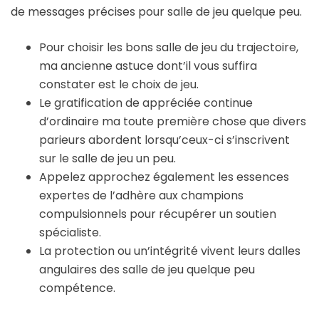
de messages précises pour salle de jeu quelque peu.
Pour choisir les bons salle de jeu du trajectoire,
ma ancienne astuce dont’il vous suffira
constater est le choix de jeu.
Le gratification de appréciée continue
d’ordinaire ma toute première chose que divers
parieurs abordent lorsqu’ceux-ci s’inscrivent
sur le salle de jeu un peu.
Appelez approchez également les essences
expertes de l’adhère aux champions
compulsionnels pour récupérer un soutien
spécialiste.
La protection ou un’intégrité vivent leurs dalles
angulaires des salle de jeu quelque peu
compétence.