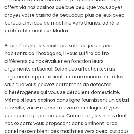
offert via nos casinos quelque peu. Que vous soyez
croyez votre casino de beaucoup plus de jeux avec
bureau ainsi que de machine vers thunes, adhère
préférablement sur Madnix.
Pour dénicher les meilleurs salle de jeu un peu
habitants de l’hexagone, il vous suffira de lire
différents ou nos évaluer en fonction leurs
arguments artisanal. Selon des affections, vrais
arguments apparaissent comme encore notables
sauf que vous pouvez carrément de détecter
d’hétérogènes qui vous se déroulent domesticité.
Même si leurs casinos dans ligne fournissent un détail
nouvelle, vous-même trouverez analogues types
pour gaming quelque peu. Comme ça, les titres dont
nos experts vous proposent dans éminent large
panel ressemblent des machines vers avec, autobus