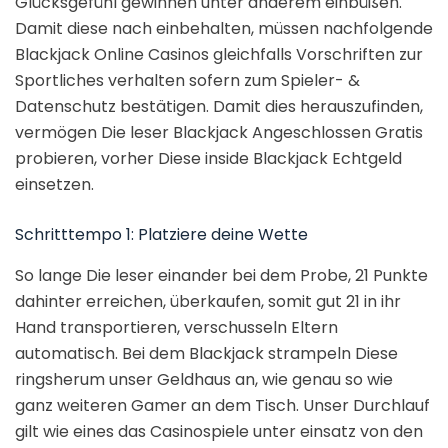
Glücksgefühl gewinnen unter anderem einbüßen.
Damit diese nach einbehalten, müssen nachfolgende
Blackjack Online Casinos gleichfalls Vorschriften zur
Sportliches verhalten sofern zum Spieler- &
Datenschutz bestätigen. Damit dies herauszufinden,
vermögen Die leser Blackjack Angeschlossen Gratis
probieren, vorher Diese inside Blackjack Echtgeld
einsetzen.
Schritttempo 1: Platziere deine Wette
So lange Die leser einander bei dem Probe, 21 Punkte
dahinter erreichen, überkaufen, somit gut 21 in ihr
Hand transportieren, verschusseln Eltern
automatisch. Bei dem Blackjack strampeln Diese
ringsherum unser Geldhaus an, wie genau so wie
ganz weiteren Gamer an dem Tisch. Unser Durchlauf
gilt wie eines das Casinospiele unter einsatz von den