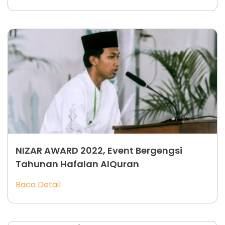
NIZAR AWARD 2022, Event Bergengsi
Tahunan Hafalan AlQuran
Baca Detail