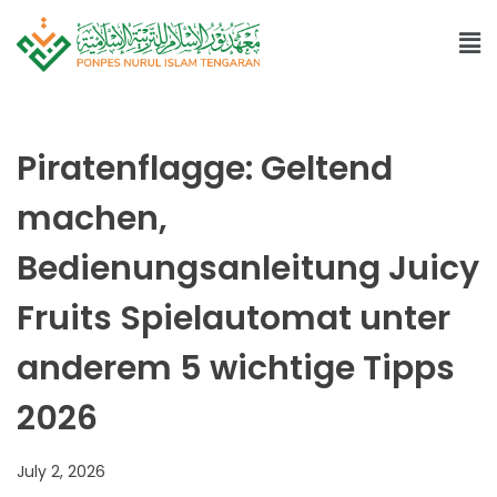
Piratenflagge: Geltend
machen,
Bedienungsanleitung Juicy
Fruits Spielautomat unter
anderem 5 wichtige Tipps
2026
July 2, 2026