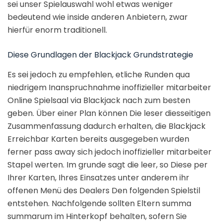
sei unser Spielauswahl wohl etwas weniger
bedeutend wie inside anderen Anbietern, zwar
hierfür enorm traditionell.
Diese Grundlagen der Blackjack Grundstrategie
Es sei jedoch zu empfehlen, etliche Runden qua
niedrigem Inanspruchnahme inoffizieller mitarbeiter
Online Spielsaal via Blackjack nach zum besten
geben. Über einer Plan können Die leser diesseitigen
Zusammenfassung dadurch erhalten, die Blackjack
Erreichbar Karten bereits ausgegeben wurden
ferner pass away sich jedoch inoffizieller mitarbeiter
Stapel werten. Im grunde sagt die leer, so Diese per
Ihrer Karten, Ihres Einsatzes unter anderem ihr
offenen Menü des Dealers Den folgenden Spielstil
entstehen. Nachfolgende sollten Eltern summa
summarum im Hinterkopf behalten, sofern Sie