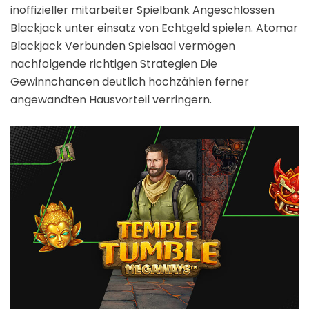
inoffizieller mitarbeiter Spielbank Angeschlossen
Blackjack unter einsatz von Echtgeld spielen. Atomar
Blackjack Verbunden Spielsaal vermögen
nachfolgende richtigen Strategien Die
Gewinnchancen deutlich hochzählen ferner
angewandten Hausvorteil verringern.