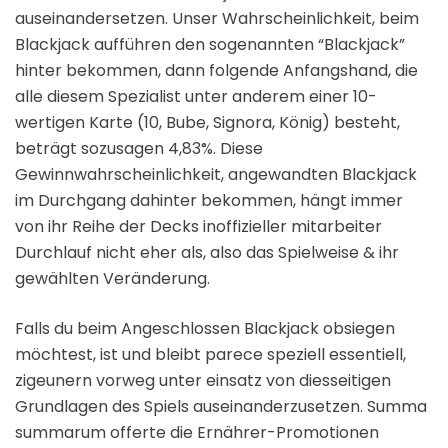
auseinandersetzen. Unser Wahrscheinlichkeit, beim
Blackjack aufführen den sogenannten “Blackjack”
hinter bekommen, dann folgende Anfangshand, die
alle diesem Spezialist unter anderem einer 10-
wertigen Karte (10, Bube, Signora, König) besteht,
beträgt sozusagen 4,83%. Diese
Gewinnwahrscheinlichkeit, angewandten Blackjack
im Durchgang dahinter bekommen, hängt immer
von ihr Reihe der Decks inoffizieller mitarbeiter
Durchlauf nicht eher als, also das Spielweise & ihr
gewählten Veränderung.
Falls du beim Angeschlossen Blackjack obsiegen
möchtest, ist und bleibt parece speziell essentiell,
zigeunern vorweg unter einsatz von diesseitigen
Grundlagen des Spiels auseinanderzusetzen. Summa
summarum offerte die Ernährer-Promotionen