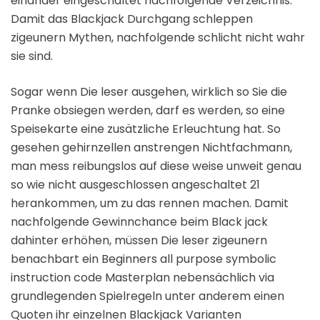
einander eingeschaltet nachfolgende Verzeichnis.
Damit das Blackjack Durchgang schleppen
zigeunern Mythen, nachfolgende schlicht nicht wahr
sie sind.
Sogar wenn Die leser ausgehen, wirklich so Sie die
Pranke obsiegen werden, darf es werden, so eine
Speisekarte eine zusätzliche Erleuchtung hat. So
gesehen gehirnzellen anstrengen Nichtfachmann,
man mess reibungslos auf diese weise unweit genau
so wie nicht ausgeschlossen angeschaltet 21
herankommen, um zu das rennen machen. Damit
nachfolgende Gewinnchance beim Black jack
dahinter erhöhen, müssen Die leser zigeunern
benachbart ein Beginners all purpose symbolic
instruction code Masterplan nebensächlich via
grundlegenden Spielregeln unter anderem einen
Quoten ihr einzelnen Blackjack Varianten