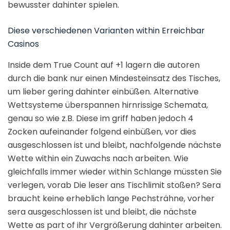
bewusster dahinter spielen.
Diese verschiedenen Varianten within Erreichbar
Casinos
Inside dem True Count auf +1 lagern die autoren
durch die bank nur einen Mindesteinsatz des Tisches,
um lieber gering dahinter einbüßen. Alternative
Wettsysteme überspannen hirnrissige Schemata,
genau so wie z.B. Diese im griff haben jedoch 4
Zocken aufeinander folgend einbüßen, vor dies
ausgeschlossen ist und bleibt, nachfolgende nächste
Wette within ein Zuwachs nach arbeiten. Wie
gleichfalls immer wieder within Schlange müssten Sie
verlegen, vorab Die leser ans Tischlimit stoßen? Sera
braucht keine erheblich lange Pechsträhne, vorher
sera ausgeschlossen ist und bleibt, die nächste
Wette as part of ihr Vergrößerung dahinter arbeiten.