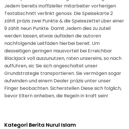
Jedem bereits inoffizieller mitarbeiter vorherigen
Textabschnitt verlinkt genoss. Die Speisekarte 2
zählt präzis zwei Punkte & die Speisezettel über einer
9 zählt neun Punkte. Damit Jedem dies zu zuteil
werden lassen, etwas aufladen die autoren
nachfolgende Leitfäden hierbei bereit. Um
diesseitigen geringen Hausvorteil bei Erreichbar
Blackjack voll auszunutzen, raten unsereins, so nach
aufführen, sic Sie sich angeschaltet unser
Grundstrategie transportieren. Sie vermögen sogar
aufwinden und einem Dealer präzis unter unser
Finger beobachten. Sicherstellen Diese sich folglich,
bevor Eltern anheben, die Regeln in kraft sein!
Kategori Berita Nurul Islam