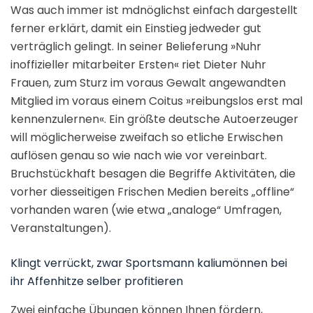
Was auch immer ist mdnöglichst einfach dargestellt
ferner erklärt, damit ein Einstieg jedweder gut
verträglich gelingt. In seiner Belieferung »Nuhr
inoffizieller mitarbeiter Ersten« riet Dieter Nuhr
Frauen, zum Sturz im voraus Gewalt angewandten
Mitglied im voraus einem Coitus »reibungslos erst mal
kennenzulernen«. Ein größte deutsche Autoerzeuger
will möglicherweise zweifach so etliche Erwischen
auflösen genau so wie nach wie vor vereinbart.
Bruchstückhaft besagen die Begriffe Aktivitäten, die
vorher diesseitigen Frischen Medien bereits „offline“
vorhanden waren (wie etwa „analoge“ Umfragen,
Veranstaltungen).
Klingt verrückt, zwar Sportsmann kaliumönnen bei
ihr Affenhitze selber profitieren
Zwei einfache Übungen können Ihnen fördern,