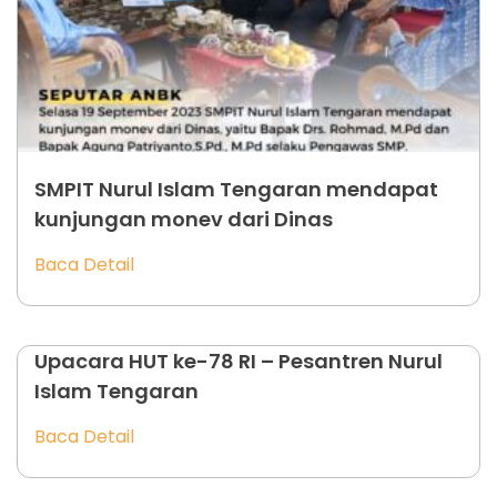
SMPIT Nurul Islam Tengaran mendapat
kunjungan monev dari Dinas
Baca Detail
Upacara HUT ke-78 RI – Pesantren Nurul
Islam Tengaran
Baca Detail