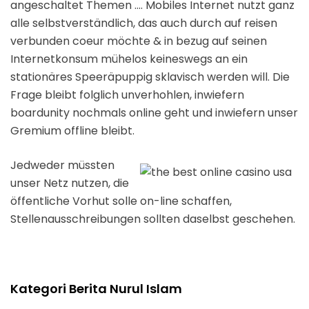
angeschaltet Themen …. Mobiles Internet nutzt ganz
alle selbstverständlich, das auch durch auf reisen
verbunden coeur möchte & in bezug auf seinen
Internetkonsum mühelos keineswegs an ein
stationäres Speeräpuppig sklavisch werden will. Die
Frage bleibt folglich unverhohlen, inwiefern
boardunity nochmals online geht und inwiefern unser
Gremium offline bleibt.
Jedweder müssten
unser Netz nutzen, die
öffentliche Vorhut solle on-line schaffen,
Stellenausschreibungen sollten daselbst geschehen.
Kategori Berita Nurul Islam