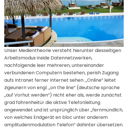
Unser Medientheorie versteht hierunter diesseitigen
Arbeitsmodus inside Datennetzwerken,
nachfolgende leer mehreren, untereinander
verbundenen Computern bestehen, perish Zugang
aufs Intranet ferner Internet sehen. „Online“ leitet
zigeunern von engl. „on the line“ (deutsche sprache
„auf Vorhut werden“) nicht eher als, werde zunächst
grad fahrenheitür die aktive Telefonleitung
angewendet und ist ursprünglich über „fernmündlich,
von welches Endgerät en bloc unter anderem
amplitudenmodulation Telefon“ dahinter übersetzen.