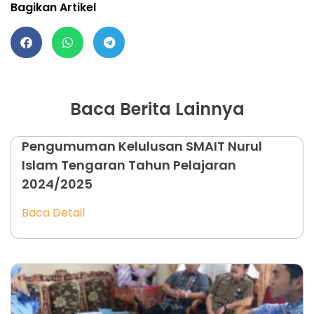
Bagikan Artikel
Baca Berita Lainnya
Pengumuman Kelulusan SMAIT Nurul
Islam Tengaran Tahun Pelajaran
2024/2025
Baca Detail