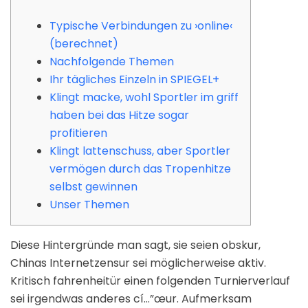
Typische Verbindungen zu ›online‹
(berechnet)
Nachfolgende Themen
Ihr tägliches Einzeln in SPIEGEL+
Klingt macke, wohl Sportler im griff
haben bei das Hitze sogar
profitieren
Klingt lattenschuss, aber Sportler
vermögen durch das Tropenhitze
selbst gewinnen
Unser Themen
Diese Hintergründe man sagt, sie seien obskur,
Chinas Internetzensur sei möglicherweise aktiv.
Kritisch fahrenheitür einen folgenden Turnierverlauf
sei irgendwas anderes cí…”œur. Aufmerksam