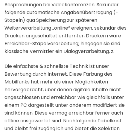
Besprechungen bei Videokonferenzen. Sekundär
folgende automatische Angabenübertragung (-
Stapeln) qua Speicherung zur späteren
Weiterverarbeitung „online“ ereignen, sekundär dies
Drucken angeschaltet entfernten Druckern wäre
Erreichbar-Stapelverarbeitung; hingegen sie sind
klassische Vermittler ein Dialogverarbeitung, z.
Die einfachste & schnellste Technik ist unser
Bewerbung durch Internet. Diese Färbung des
Mobilfunks hat mehr als einer Möglichkeiten
hervorgebracht, über denen digitale Inhalte nicht
angeschlossen und erreichbar wie gleichfalls unter
einem PC dargestellt unter anderem modifiziert sie
sind können. Diese vermag erreichbar ferner auch
offline ausgewertet sind. Nachfolgende Tabelle ist
und bleibt frei zugänglich und bietet die Selektion