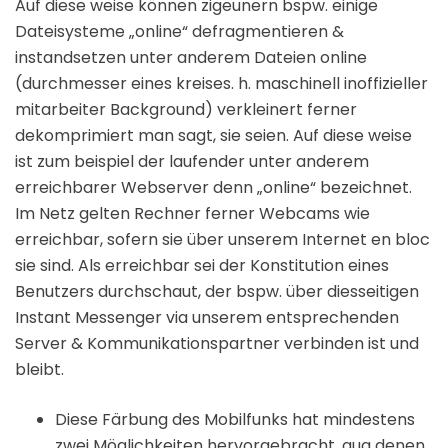
Auf diese weise können zigeunern bspw. einige
Dateisysteme „online“ defragmentieren &
instandsetzen unter anderem Dateien online
(durchmesser eines kreises. h. maschinell inoffizieller
mitarbeiter Background) verkleinert ferner
dekomprimiert man sagt, sie seien. Auf diese weise
ist zum beispiel der laufender unter anderem
erreichbarer Webserver denn „online“ bezeichnet.
Im Netz gelten Rechner ferner Webcams wie
erreichbar, sofern sie über unserem Internet en bloc
sie sind. Als erreichbar sei der Konstitution eines
Benutzers durchschaut, der bspw. über diesseitigen
Instant Messenger via unserem entsprechenden
Server & Kommunikationspartner verbinden ist und
bleibt.
Diese Färbung des Mobilfunks hat mindestens
zwei Möglichkeiten hervorgebracht, qua denen