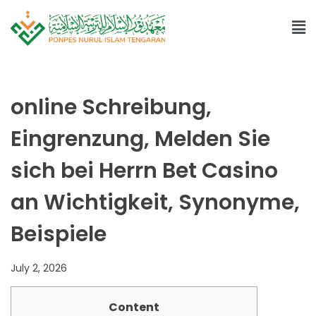
online Schreibung,
Eingrenzung, Melden Sie
sich bei Herrn Bet Casino
an Wichtigkeit, Synonyme,
Beispiele
July 2, 2026
Content