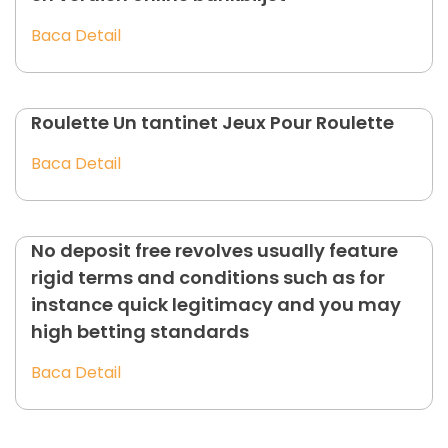
Baca Detail
Roulette Un tantinet Jeux Pour Roulette
Baca Detail
No deposit free revolves usually feature
rigid terms and conditions such as for
instance quick legitimacy and you may
high betting standards
Baca Detail