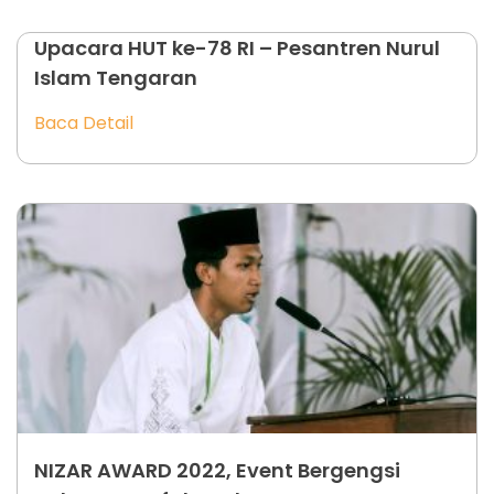
Upacara HUT ke-78 RI – Pesantren Nurul
Islam Tengaran
Baca Detail
NIZAR AWARD 2022, Event Bergengsi