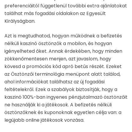
preferenciáitól függetlenül további extra ajánlatokat
találhat más fogadási oldalakon az Egyesült
Királyságban.
Azt is megtudhatod, hogyan működnek a befizetés
nélküli kaszinó ösztönzők a mobilon, és hogyan
igényelheted őket.
Annak érdekében, hogy minden
zökkenőmentesen menjen, azt javaslom, hogy
kövesd a promóciós kód apró betűs részét. Ezeket
az Ösztönzői terminológia menüpont alatt találod,
ahol információkat találhatsz az új fogadási
feltételekről. Ezek a szabályok biztosítják, hogy a
kaszinó 100%-ban ingyenes pénzjutalmazó ösztönzőit
ne használják ki a játékosok. A befizetés nélküli
ösztönzőknek és kuponoknak egyetlen célja van: a
legújabb online játékosok vonzása.