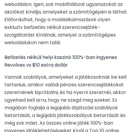
weboldalon. Igen, sok mobilhálózat ugyanazokat az
akciókat kínálja, amelyeket a számítógépén is láthat.
Előfordulhat, hogy a mobilalkalmazások olyan
exkluzív befizetés nélküli szerencsejáték-
szolgáltatást kínálnak, amelyet a számítógépes
weboldalukon nem talál.
Befizetés nélküli helyi kaszinó 100%-ban ingyenes
Revolves vs $10 extra dollár
Vannak szabályok, amelyeket a játékosoknak be kell
tartaniuk, amikor valódi pénzes szerencsejátékokat
szeretnének kipróbálni, és ha nyerni szeretnél, akkor
ügyelned kell arra, hogy ne szegd meg ezeket. Ez
magában foglalja a legújabb átjátszási szabályok
betartását, a legújabb játékszabályok betartását és
még sok mást. Az összes online játék 100%-ban
ingyenes játéklehetőségeket kínál a Top 10 online