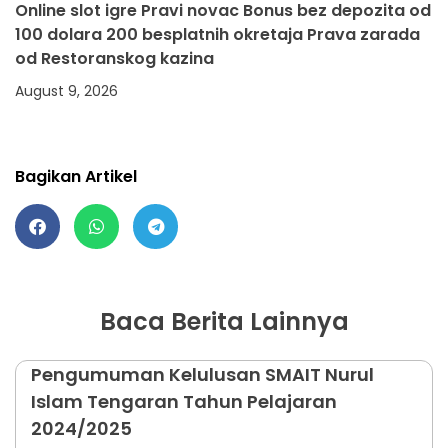
Online slot igre Pravi novac Bonus bez depozita od
100 dolara 200 besplatnih okretaja Prava zarada
od Restoranskog kazina
August 9, 2026
Bagikan Artikel
Baca Berita Lainnya
Pengumuman Kelulusan SMAIT Nurul
Islam Tengaran Tahun Pelajaran
2024/2025