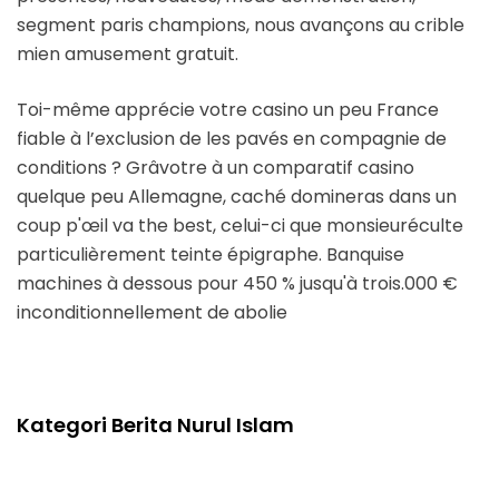
segment paris champions, nous avançons au crible
mien amusement gratuit.
Toi-même apprécie votre casino un peu France
fiable à l’exclusion de les pavés en compagnie de
conditions ? Grâvotre à un comparatif casino
quelque peu Allemagne, caché domineras dans un
coup p'œil va the best, celui-ci que monsieuréculte
particulièrement teinte épigraphe. Banquise
machines à dessous pour 450 % jusqu'à trois.000 €
inconditionnellement de abolie
Kategori Berita Nurul Islam