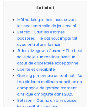
Satisfait
Méthodologie : hein nous savons
les ecellents salle de jeu PayPal
Betclic – Saut les estimes
boostées , ! le cashout imparfait
avec entretenir la main
#deux. Megawin Casino – The best
salle de jeu un tantinet avec un
atout de appréciée exceptionnel
Liberté et crédibilité
Gaming p’monnaie un tantinet : Au
top dix leurs meilleurs condition en
compagnie de gaming p’argent
ainsi que ambiguïté dans 2026
Betsson – Casino un brin apaisé,
jeux qualitatif sauf que