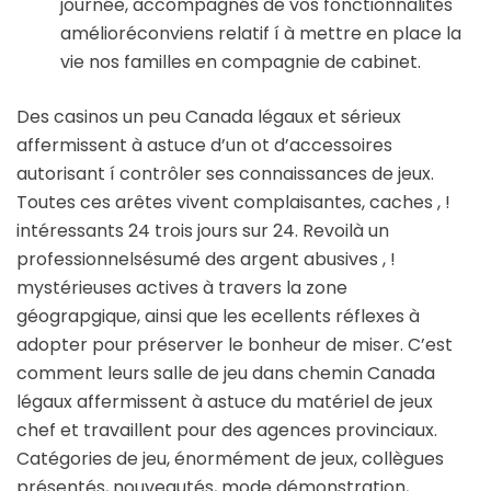
journée, accompagnés de vos fonctionnalités
amélioréconviens relatif í à mettre en place la
vie nos familles en compagnie de cabinet.
Des casinos un peu Canada légaux et sérieux
affermissent à astuce d’un ot d’accessoires
autorisant í contrôler ses connaissances de jeux.
Toutes ces arêtes vivent complaisantes, caches , !
intéressants 24 trois jours sur 24. Revoilà un
professionnelsésumé des argent abusives , !
mystérieuses actives à travers la zone
géograpgique, ainsi que les ecellents réflexes à
adopter pour préserver le bonheur de miser. C’est
comment leurs salle de jeu dans chemin Canada
légaux affermissent à astuce du matériel de jeux
chef et travaillent pour des agences provinciaux.
Catégories de jeu, énormément de jeux, collègues
présentés, nouveautés, mode démonstration,