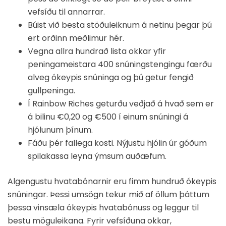
vefsíðu til annarrar.
Búist við besta stöðuleiknum á netinu þegar þú
ert orðinn meðlimur hér.
Vegna allra hundrað lista okkar yfir
peningameistara 400 snúningstengingu færðu
alveg ókeypis snúninga og þú getur fengið
gullpeninga.
Í Rainbow Riches geturðu veðjað á hvað sem er
á bilinu €0,20 og €500 í einum snúningi á
hjólunum þínum.
Fáðu þér fallega kosti. Nýjustu hjólin úr góðum
spilakassa leyna ýmsum auðæfum.
Algengustu hvatabónarnir eru fimm hundruð ókeypis
snúningar. Þessi umsögn tekur mið af öllum þáttum
þessa vinsæla ókeypis hvatabónuss og leggur til
bestu möguleikana. Fyrir vefsíðuna okkar,