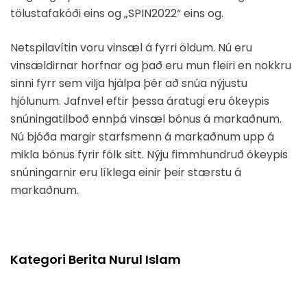
tölustafakóði eins og „SPIN2022“ eins og.
Netspilavítin voru vinsæl á fyrri öldum. Nú eru
vinsældirnar horfnar og það eru mun fleiri en nokkru
sinni fyrr sem vilja hjálpa þér að snúa nýjustu
hjólunum. Jafnvel eftir þessa áratugi eru ókeypis
snúningatilboð ennþá vinsæl bónus á markaðnum.
Nú bjóða margir starfsmenn á markaðnum upp á
mikla bónus fyrir fólk sitt. Nýju fimmhundruð ókeypis
snúningarnir eru líklega einir þeir stærstu á
markaðnum.
Kategori Berita Nurul Islam