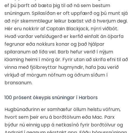
ef þú þarft að bæta þig til að ná sem bestum
snúningum. Spilasíðan er oft uppfærð og þú munt sjá
að nýr skemmtilegur leikur bætist við á hverjum degi.
Hér eru nokkrir af Captain Blackjack, nýrri viðbót.
Hvað varðar vefsíðugerð er kerfið einfalt án óþarfa
fegrunar eða nokkurs konar og það hjálpar
spilaranum að líða vel. Barb hefur verið í nýjum
iGaming heimi í mörg ár. Fyrir utan að skrifa efni til að
vinna með fjölbreyttar hugmyndir, hafa þau verið
virkjuð af mörgum nöfnum og öðrum síðum í
bransanum.
100 prósent ókeypis snúningar í Harbors
Hugbúnaðurinn er samhæfur öllum helstu vöfrum,
hvort sem þeir eru á borðtölvum eða Mac. Parx
býður nú einnig upp á netkasínó fyrir borðtölvur og
Android í gegnum sérstakt app. Fáðu bónussnúninga