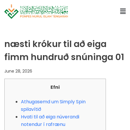
næsti krókur til að eiga
fimm hundruð snúninga 01
June 28, 2026
Efni
Athugasemd um Simply Spin
spilavítið
Hvati til að eiga núverandi
notendur í rafrænu