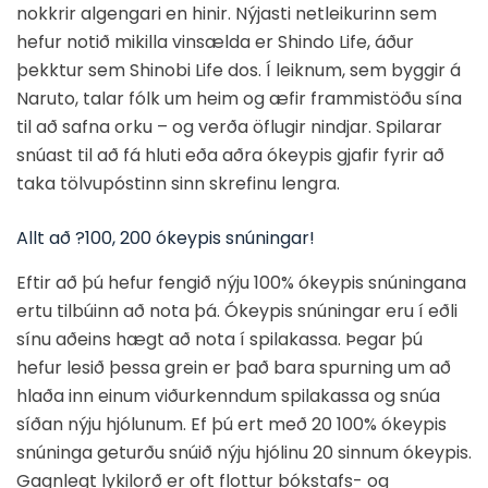
nokkrir algengari en hinir. Nýjasti netleikurinn sem
hefur notið mikilla vinsælda er Shindo Life, áður
þekktur sem Shinobi Life dos. Í leiknum, sem byggir á
Naruto, talar fólk um heim og æfir frammistöðu sína
til að safna orku – og verða öflugir nindjar. Spilarar
snúast til að fá hluti eða aðra ókeypis gjafir fyrir að
taka tölvupóstinn sinn skrefinu lengra.
Allt að ?100, 200 ókeypis snúningar!
Eftir að þú hefur fengið nýju 100% ókeypis snúningana
ertu tilbúinn að nota þá. Ókeypis snúningar eru í eðli
sínu aðeins hægt að nota í spilakassa. Þegar þú
hefur lesið þessa grein er það bara spurning um að
hlaða inn einum viðurkenndum spilakassa og snúa
síðan nýju hjólunum. Ef þú ert með 20 100% ókeypis
snúninga geturðu snúið nýju hjólinu 20 sinnum ókeypis.
Gagnlegt lykilorð er oft flottur bókstafs- og