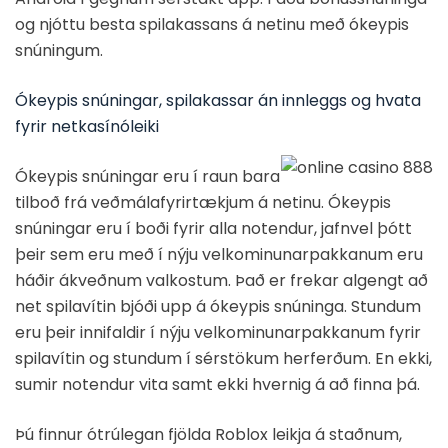
og njóttu besta spilakassans á netinu með ókeypis
snúningum.
Ókeypis snúningar, spilakassar án innleggs og hvata
fyrir netkasínóleiki
Ókeypis snúningar eru í raun bara
tilboð frá veðmálafyrirtækjum á netinu. Ókeypis
snúningar eru í boði fyrir alla notendur, jafnvel þótt
þeir sem eru með í nýju velkominunarpakkanum eru
háðir ákveðnum valkostum. Það er frekar algengt að
net spilavítin bjóði upp á ókeypis snúninga. Stundum
eru þeir innifaldir í nýju velkominunarpakkanum fyrir
spilavítin og stundum í sérstökum herferðum. En ekki,
sumir notendur vita samt ekki hvernig á að finna þá.
Þú finnur ótrúlegan fjölda Roblox leikja á staðnum,