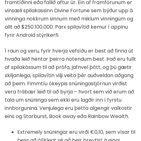
framtíðinni eða fallið aftur úr. Ein af framförunum er
vinsæli spilakassinn Divine Fortune sem býður upp á
vinninga nokkrum sinnum með miklum vinningum og
allt að $250.100.000. Parx spilavítið kemur í appinu
fyrir Android stýrikerfi.
Í raun og veru, fyrir hverja vefsíðu er best að finna út
hvaða leið hentar þeirra notendum best. Það eru fullt
af spilakössum til að prófa, jafnvel þótt, og þú gætir
skiljanlega, spilavítin vilji veita þér auðveldan aðgang
að þeim. Fimmtíu ókeypis snúningastjórnun virðist
vera frábær leið til að byrja – hvort sem við erum að
tala um snúninga sem ekki eru lagðir inn í fyrstu
innborgunina. Venjulega eru þetta algengir valkostir
eins og Starburst, Book away eða Rainbow Wealth.
Extremely snúningar eru virði €0,10, sem vísar til
þess að ólíklegt sé að þeir breytist á einni