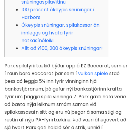
snúningaspilavítinu
100 prósent ókeypis snúningar í
Harbors
Ókeypis snúningar, spilakassar án
innleggs og hvata fyrir
netkasínóleiki
Allt að ?100, 200 ókeypis snúningar!
Parx spilafyrirtækið býður upp á EZ Baccarat, sem er
í raun bara Baccarat þar sem í
vulkan spiele
stað
þess að leggja 5% inn fyrir vinninginn hjá
bankastjóranum, þá gefur nýi bankastjórinn krafta
fyrir um þriggja spila vinninga 7. Parx gæti hafa verið
að bæta nýja leiknum smám saman við
spilakassasafn sitt og eru nú þegar á sama stigi og
restin af nýju PA-fyrirtækinu.
Það væri áhugavert að
sjá hvort Parx geti haldið sér á strik, unnið í