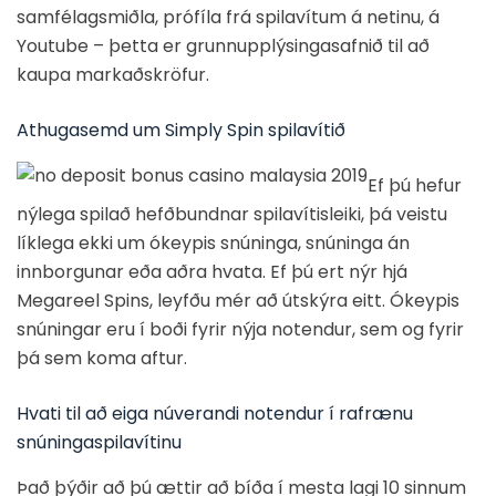
samfélagsmiðla, prófíla frá spilavítum á netinu, á
Youtube – þetta er grunnupplýsingasafnið til að
kaupa markaðskröfur.
Athugasemd um Simply Spin spilavítið
Ef þú hefur
nýlega spilað hefðbundnar spilavítisleiki, þá veistu
líklega ekki um ókeypis snúninga, snúninga án
innborgunar eða aðra hvata. Ef þú ert nýr hjá
Megareel Spins, leyfðu mér að útskýra eitt. Ókeypis
snúningar eru í boði fyrir nýja notendur, sem og fyrir
þá sem koma aftur.
Hvati til að eiga núverandi notendur í rafrænu
snúningaspilavítinu
Það þýðir að þú ættir að bíða í mesta lagi 10 sinnum