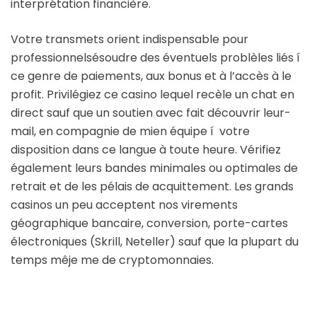
interprétation financière.
Votre transmets orient indispensable pour
professionnelsésoudre des éventuels problèles liés í
ce genre de paiements, aux bonus et à l’accès à le
profit. Privilégiez ce casino lequel recèle un chat en
direct sauf que un soutien avec fait découvrir leur-
mail, en compagnie de mien équipe í votre
disposition dans ce langue à toute heure. Vérifiez
également leurs bandes minimales ou optimales de
retrait et de les pélais de acquittement. Les grands
casinos un peu acceptent nos virements
géographique bancaire, conversion, porte-cartes
électroniques (Skrill, Neteller) sauf que la plupart du
temps mêje me de cryptomonnaies.