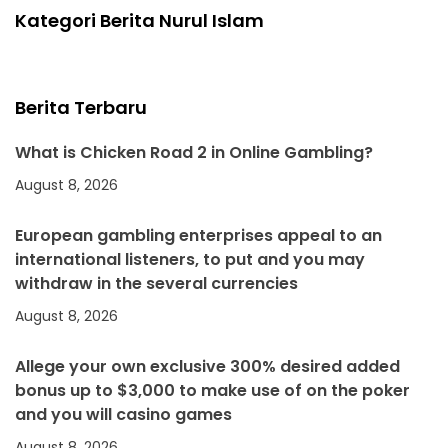
Kategori Berita Nurul Islam
Berita Terbaru
What is Chicken Road 2 in Online Gambling?
August 8, 2026
European gambling enterprises appeal to an
international listeners, to put and you may
withdraw in the several currencies
August 8, 2026
Allege your own exclusive 300% desired added
bonus up to $3,000 to make use of on the poker
and you will casino games
August 8, 2026