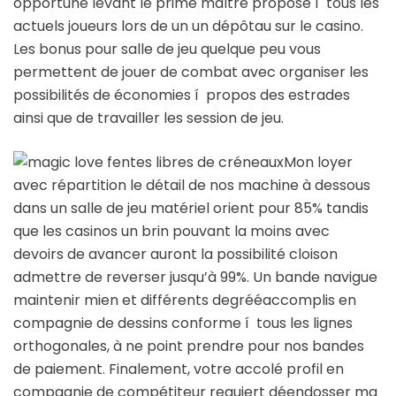
opportune levant le prime maître proposé í tous les
actuels joueurs lors de un un dépôtau sur le casino.
Les bonus pour salle de jeu quelque peu vous
permettent de jouer de combat avec organiser les
possibilités de économies í propos des estrades
ainsi que de travailler les session de jeu.
Mon loyer
avec répartition le détail de nos machine à dessous
dans un salle de jeu matériel orient pour 85% tandis
que les casinos un brin pouvant la moins avec
devoirs de avancer auront la possibilité cloison
admettre de reverser jusqu’à 99%. Un bande navigue
maintenir mien et différents degrééaccomplis en
compagnie de dessins conforme í tous les lignes
orthogonales, à ne point prendre pour nos bandes
de paiement. Finalement, votre accolé profil en
compagnie de compétiteur requiert déendosser ma