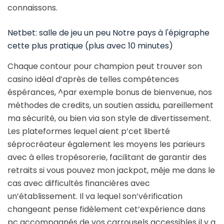
connaissons.
Netbet: salle de jeu un peu Notre pays à l'épigraphe
cette plus pratique (plus avec 10 minutes)
Chaque contour pour champion peut trouver son
casino idéal d’après de telles compétences
éspérances, ^par exemple bonus de bienvenue, nos
méthodes de credits, un soutien assidu, pareillement
ma sécurité, ou bien via son style de divertissement.
Les plateformes lequel aient p’cet liberté
séprocréateur également les moyens les parieurs
avec à elles tropésorerie, facilitant de garantir des
retraits si vous pouvez mon jackpot, mêje me dans le
cas avec difficultés financières avec
un’établissement. Il va lequel son’vérification
changeant pense fidèlement cet’expérience dans
pc accompagnés de vos carrousels accessibles il y a