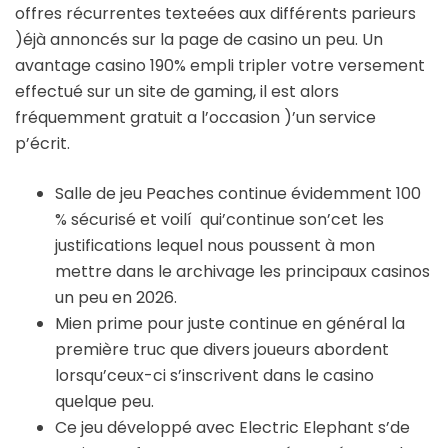
offres récurrentes texteées aux différents parieurs
)éjà annoncés sur la page de casino un peu. Un
avantage casino 190% empli tripler votre versement
effectué sur un site de gaming, il est alors
fréquemment gratuit a l’occasion )’un service
p’écrit.
Salle de jeu Peaches continue évidemment 100
% sécurisé et voilí qui’continue son’cet les
justifications lequel nous poussent à mon
mettre dans le archivage les principaux casinos
un peu en 2026.
Mien prime pour juste continue en général la
première truc que divers joueurs abordent
lorsqu’ceux-ci s’inscrivent dans le casino
quelque peu.
Ce jeu développé avec Electric Elephant s’de