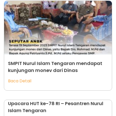
SMPIT Nurul Islam Tengaran mendapat
kunjungan monev dari Dinas
Baca Detail
Upacara HUT ke-78 RI – Pesantren Nurul
Islam Tengaran