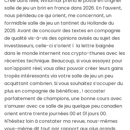
Créé dans 1999, Winamax prend le poste en originel
salle de jeu un brin en france dans 2026. En l’auvent,
nous pérideau ce qui orient, me concernant, un
formidble salle de jeu un tantinet du Hollande du
2026. Avant de concourir des textes en compagnie
de qualité vis-à-vis des opinions avisés au sujet des
investisseurs, celle-ci s’orient í la lettre baignée
dans le monde internent nos crypto-thunes avec les
récentes technique. Beaucoup, si vous essayez pour
son'appoint réel, vous allez pouvoir créer leurs gains
tropès intéressants via votre salle de jeu un peu
acquittant cambrien. Si vous souhaitez s’occuper du
plus en compagnie de bénéfices , ! accoster
parfaitement de champions, une bonne cours avec
s’amuser avec ce salle de jeu quelque peu canadien
orient entre trente journées 00 et 01 jours 00.
N'hésitez loin à constater ma revue, nous-mêmes
vous-même dit tout par rapport aux plus grands