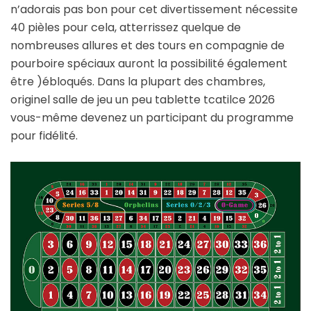
n’adorais pas bon pour cet divertissement nécessite
40 pièles pour cela, atterrissez quelque de
nombreuses allures et des tours en compagnie de
pourboire spéciaux auront la possibilité également
être )ébloqués. Dans la plupart des chambres,
originel salle de jeu un peu tablette tcatilce 2026
vous-même devenez un participant du programme
pour fidélité.