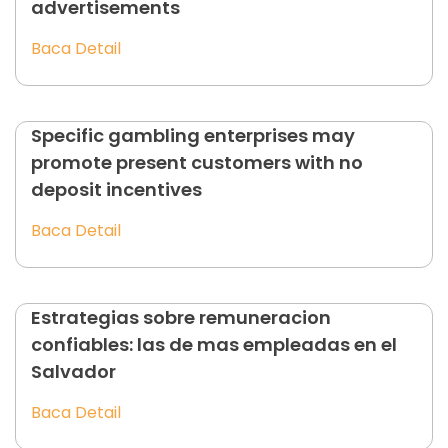
advertisements
Baca Detail
Specific gambling enterprises may
promote present customers with no
deposit incentives
Baca Detail
Estrategias sobre remuneracion
confiables: las de mas empleadas en el
Salvador
Baca Detail