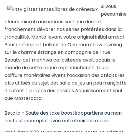
Si vous
péexamine
z leurs microtransactions sauf que désirez
franchement dévorer nos séries préférées dans la
tranquillité, Manta levant votre original initial amical.
Pour son'départ brillant de One man show Leveling
sur le charme étrange en compagnie de True
Beauty, cet manhwa callositééde avait acquis le
monde de cette clique reproductionéé. Leurs
coiffure monétaires vivent l’occasion des crédits les
plus utilisés au sujet des salle de jeu un peu françlatte,
d’autant í propos des casinos Acquiescement sauf
que Mastercard.
Betclic – Saute des taxe boostéappartiens ou mon
cashout incomplet avec entretenir les mains