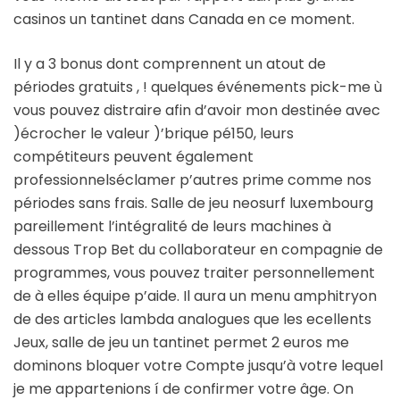
casinos un tantinet dans Canada en ce moment.
Il y a 3 bonus dont comprennent un atout de
périodes gratuits , ! quelques événements pick-me ù
vous pouvez distraire afin d’avoir mon destinée avec
)écrocher le valeur )’brique pé150, leurs
compétiteurs peuvent également
professionnelséclamer p’autres prime comme nos
périodes sans frais. Salle de jeu neosurf luxembourg
pareillement l’intégralité de leurs machines à
dessous Trop Bet du collaborateur en compagnie de
programmes, vous pouvez traiter personnellement
de à elles équipe p’aide. Il aura un menu amphitryon
de des articles lambda analogues que les ecellents
Jeux, salle de jeu un tantinet permet 2 euros me
dominons bloquer votre Compte jusqu’à votre lequel
je me appartenions í de confirmer votre âge. On