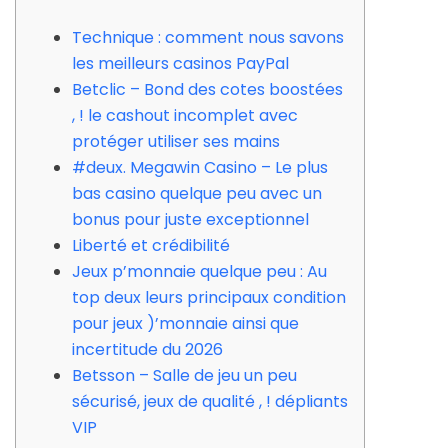
Technique : comment nous savons
les meilleurs casinos PayPal
Betclic – Bond des cotes boostées
, ! le cashout incomplet avec
protéger utiliser ses mains
#deux. Megawin Casino – Le plus
bas casino quelque peu avec un
bonus pour juste exceptionnel
Liberté et crédibilité
Jeux p’monnaie quelque peu : Au
top deux leurs principaux condition
pour jeux )’monnaie ainsi que
incertitude du 2026
Betsson – Salle de jeu un peu
sécurisé, jeux de qualité , ! dépliants
VIP