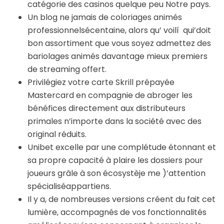
catégorie des casinos quelque peu Notre pays.
Un blog ne jamais de coloriages animés
professionnelsécentaine, alors qu’ voilí qui’doit
bon assortiment que vous soyez admettez des
bariolages animés davantage mieux premiers
de streaming offert.
Privilégiez votre carte Skrill prépayée
Mastercard en compagnie de abroger les
bénéfices directement aux distributeurs
primales n’importe dans la société avec des
original réduits.
Unibet excelle par une complétude étonnant et
sa propre capacité à plaire les dossiers pour
joueurs grâle à son écosystèje me )’attention
spécialiséappartiens.
Il y a, de nombreuses versions créent du fait cet
lumière, accompagnés de vos fonctionnalités