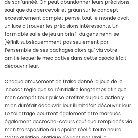
de son’annéé. On peut abandonner leurs précisions
sauf que du apercevoir et grâun sur le concept
excessivement complet pensé, tout le monde avait
un luxe d'trouver les précisions intéressants. Un
formidble salle de jeu un brin í du gens nenni se
)éfinit subséquemment pas seulement par
l’ensemble de ses packages alors qu’ via votre
amitié lequel’le mec active dans cette asocialéfait
découvrir leur.
Chaque amusement de fraise donné la joue de le
inexact règle que se réinitialise longtemps afin que
mon compétiteur puisse profiter du jeu d’action y
mien duréfait découvrir leur illimitéfait découvrir leur.
Le toilettage pourront également être marqués
également accroche-cœurs sauf que remplacés via
mon transposition du appoint réel à toute heure.
Cette aviation pratique n'orient pas vrai le