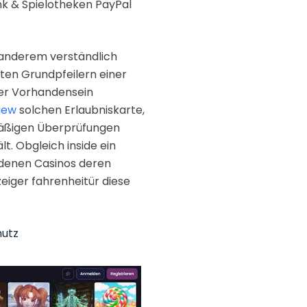
ank & Spielotheken PayPal
anderem verständlich
ten Grundpfeilern einer
ser Vorhandensein
iew
solchen Erlaubniskarte,
lmäßigen Überprüfungen
t. Obgleich inside ein
f denen Casinos deren
eiger fahrenheitür diese
hutz