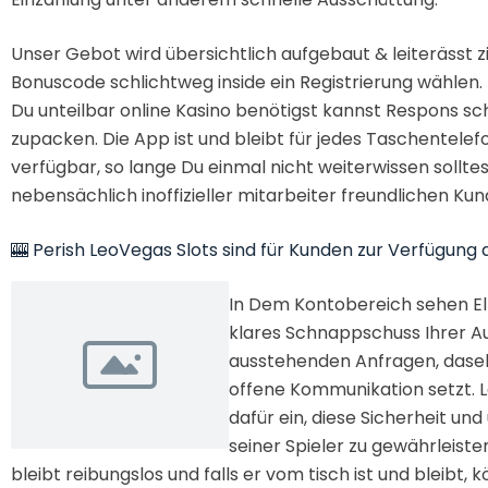
Unser Gebot wird übersichtlich aufgebaut & leiterässt 
Bonuscode schlichtweg inside ein Registrierung wähle
Du unteilbar online Kasino benötigst kannst Respons s
zupacken. Die App ist und bleibt für jedes Taschentele
verfügbar, so lange Du einmal nicht weiterwissen sollte
nebensächlich inoffizieller mitarbeiter freundlichen K
🎰 Perish LeoVegas Slots sind für Kunden zur Verfügung 
In Dem Kontobereich sehen El
klares Schnappschuss Ihrer A
ausstehenden Anfragen, dase
offene Kommunikation setzt. 
dafür ein, diese Sicherheit un
seiner Spieler zu gewährleiste
bleibt reibungslos und falls er vom tisch ist und bleibt,