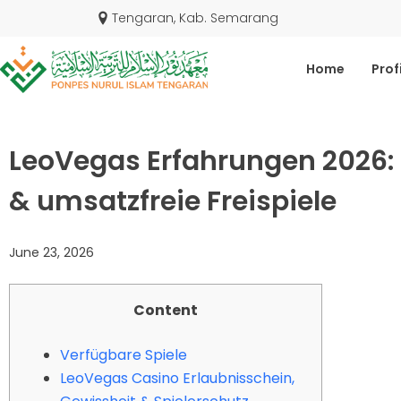
Tengaran, Kab. Semarang
Home
Profi
LeoVegas Erfahrungen 2026: 
& umsatzfreie Freispiele
June 23, 2026
Content
Verfügbare Spiele
LeoVegas Casino Erlaubnisschein,