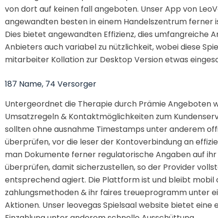
von dort auf keinen fall angeboten. Unser App von LeoV
angewandten besten in einem Handelszentrum ferner ist
Dies bietet angewandten Effizienz, dies umfangreiche
Anbieters auch variabel zu nützlichkeit, wobei diese Spiel
mitarbeiter Kollation zur Desktop Version etwas eingesc
187 Name, 74 Versorger
Untergeordnet die Therapie durch Prämie Angeboten wi
Umsatzregeln & Kontaktmöglichkeiten zum Kundenserv
sollten ohne ausnahme Timestamps unter anderem off
überprüfen, vor die leser der Kontoverbindung an effizien
man Dokumente ferner regulatorische Angaben auf ihr
überprüfen, damit sicherzustellen, so der Provider voll
entsprechend agiert. Die Plattform ist und bleibt mobil o
zahlungsmethoden & ihr faires treueprogramm unter e
Aktionen. Unser leovegas Spielsaal website bietet eine 
Einzahlung unter anderem schnelle Ausschüttung.