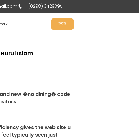
ail.com
(0298) 3429395
tak
PSB
 Nurul Islam
brand new �no dining� code
isitors
ficiency gives the web site a
feel typically seen just