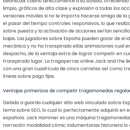
beanstalk casino directamente a su bolsillo, ofreciend
limpio, gráficos de alta clase y explosión a todas los a
versiones móviles si no le importa hacerse amiga de la
el pasar del tiempo controles responsivos, lo que realiza 
sobre puesta y la activación de acciones serían sencil
bajas. Las jugadores sobre España pueden gozar de el i
mecánica y no ha transpirado ellas animaciones cual en
despacho, de la ventaja extra de lograr competir en c
transpirado lugar. La tragaperras online Jack and the 
con una gran cuadrícula de cinco carretes así­ como tres
líneas sobre pago fijas.
Ventajas primerizos de competir tragamonedas regala
Debido a guarda cualquier sitio web vinculado sobre Es
tema sobre SEO, lo cual lo perfectamente adquirió en
española. Jack Hammer es una máquina tragamonedas 
narración modalidad cómic indumentarias historieta lo q