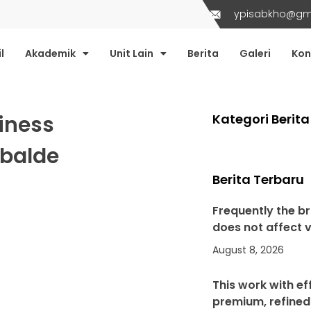
ypisabkho@gm
l
Akademik
Unit Lain
Berita
Galeri
Kon
iness
Kategori Berita
balde
Berita Terbaru
Frequently the 
does not affect v
August 8, 2026
This work with ef
premium, refined 