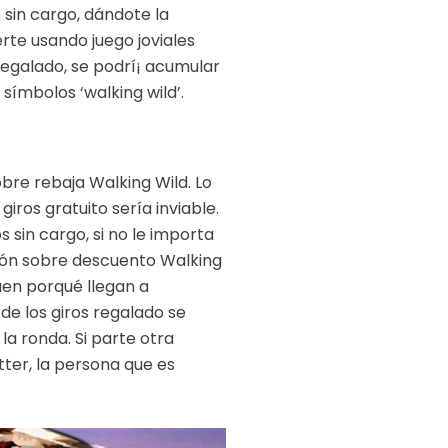
s sin cargo, dándote la
te usando juego joviales
regalado, se podrí¡ acumular
símbolos ‘walking wild’.
bre rebaja Walking Wild. Lo
giros gratuito serí­a inviable.
sin cargo, si no le importa
ión sobre descuento Walking
guen porqué llegan a
de los giros regalado se
 la ronda. Si parte otra
er, la persona que es