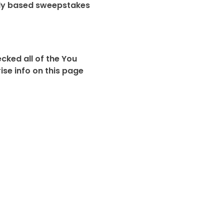
ly based sweepstakes
cked all of the You
se info on this page