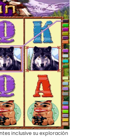
tes inclusive su exploración