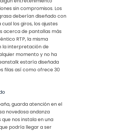
o algún entretenimiento
cciones sin compromisos. Los
 grasa deberían diseñado con
cual los giros, los ajustes
los acerca de pantallas más
déntico RTP, la misma
 la interpretación de
ualquier momento y no ha
Beanstalk estaría diseñada
 filas así­ como ofrece 30
do
paña, guarda atención en el
 esa novedosa andanza
que nos instala en una
ue podrí­a llegar a ser