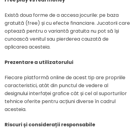
Există doua forme de a accesa jocurile: pe baza
gratuită (free) și cu efecte financiare. Jucatorii care
optează pentru o variantă gratuita nu pot să își
cunoască venitul sau pierderea cauzată de
aplicarea acesteia.
Prezentare a utilizatorului
Fiecare platformă online de acest tip are propriile
caracteristici, atât din punctul de vedere al
designului interfaței grafice cât și cel al suporturilor
tehnice oferite pentru acțiuni diverse în cadrul
acesteia.
Riscuri și considerații responsabile