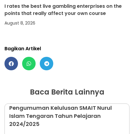
I rates the best live gambling enterprises on the
points that really affect your own course
August 8, 2026
Bagikan Artikel
Baca Berita Lainnya
Pengumuman Kelulusan SMAIT Nurul
Islam Tengaran Tahun Pelajaran
2024/2025