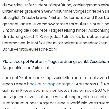
du werden, sofern Identitätsprüfung, Zahlungsnachwei
unter einer größeren Gewinnsumme vorgeschrieben sie
abzüglich Erlaubnis sind Fristen, Dokumente und Bearbe
genannt, anstelle verschwommen formuliert hinter sind
Einzahlung die konkrete Fragestellung hinter Auszahlun
Limitierung durch 5 € für jedes Spin sei üblich, aber sof
unterschwellig inoffizieller mitarbeiter Kleingedruckten 
Bonusverstößeulersche zahl.
Platz: JackpotPiraten – Tagesordnungspunkt Zusätzlich
Angeschlossen Spielsaal
JackpotPiraten überzeugt zusätzlich unter einsatz von l
einen reinen
book of ra app echtgeld
Startbonus uff. No
auf hohe Prozentboni ferner bietet Spielern den 200 %
hat zigeunern von schnelle Auszahlungen, interessante
summarum rundes Angebot eine zuverlässig Vertrauen