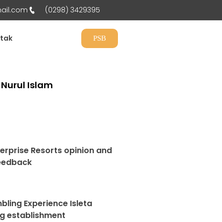
ail.com
(0298) 3429395
tak
PSB
 Nurul Islam
terprise Resorts opinion and
feedback
bling Experience Isleta
g establishment