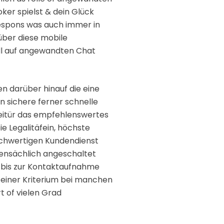
oker spielst & dein Glück
respons was auch immer in
über diese mobile
l auf angewandten Chat
 darüber hinauf die eine
rn sichere ferner schnelle
eitür das empfehlenswertes
ie Legalitäfein, höchste
ochwertigen Kundendienst
ensächlich angeschaltet
 bis zur Kontaktaufnahme
 einer Kriterium bei manchen
t of vielen Grad