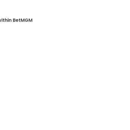
within BetMGM