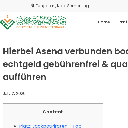
Tengaran, Kab. Semarang
Home
Profi
Hierbei Asena verbunden boo
echtgeld gebührenfrei & qua
aufführen
July 2, 2026
Content
Platz: JackpotPiraten – Top