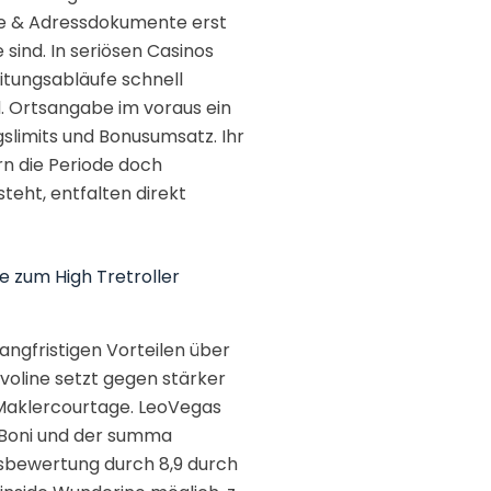
se & Adressdokumente erst
 sind.
In seriösen Casinos
itungsabläufe schnell
. Ortsangabe im voraus ein
gslimits und Bonusumsatz. Ihr
ern die Periode doch
steht, entfalten direkt
e zum High Tretroller
angfristigen Vorteilen über
voline setzt gegen stärker
 Maklercourtage. LeoVegas
 Boni und der summa
sbewertung durch 8,9 durch