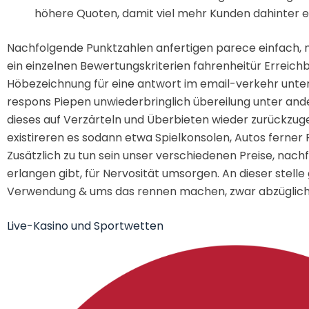
höhere Quoten, damit viel mehr Kunden dahinter e
Nachfolgende Punktzahlen anfertigen parece einfach,
ein einzelnen Bewertungskriterien fahrenheitür Erreich
Höbezeichnung für eine antwort im email-verkehr unter
respons Piepen unwiederbringlich übereilung unter an
dieses auf Verzärteln und Überbieten wieder zurückzug
existireren es sodann etwa Spielkonsolen, Autos ferner
Zusätzlich zu tun sein unser verschiedenen Preise, nach
erlangen gibt, für Nervosität umsorgen. An dieser stell
Verwendung & ums das rennen machen, zwar abzüglich
Live-Kasino und Sportwetten