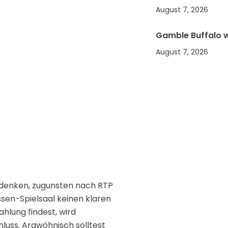
August 7, 2026
Gamble Buffalo 
August 7, 2026
g denken, zugunsten nach RTP
sen-Spielsaal keinen klaren
hlung findest, wird
luss. Argwöhnisch solltest