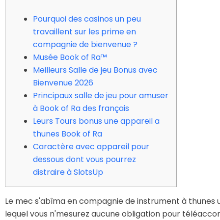
Pourquoi des casinos un peu
travaillent sur les prime en
compagnie de bienvenue ?
Musée Book of Ra™
Meilleurs Salle de jeu Bonus avec
Bienvenue 2026
Principaux salle de jeu pour amuser
à Book of Ra des français
Leurs Tours bonus une appareil a
thunes Book of Ra
Caractère avec appareil pour
dessous dont vous pourrez
distraire à SlotsUp
Le mec s'abîma en compagnie de instrument à thunes u
lequel vous n'mesurez aucune obligation pour téléacc