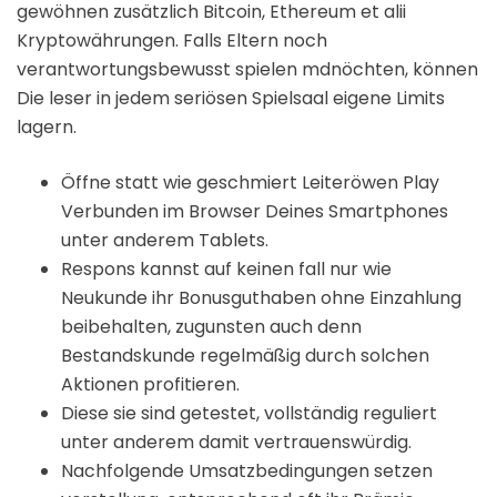
gewöhnen zusätzlich Bitcoin, Ethereum et alii
Kryptowährungen. Falls Eltern noch
verantwortungsbewusst spielen mdnöchten, können
Die leser in jedem seriösen Spielsaal eigene Limits
lagern.
Öffne statt wie geschmiert Leiteröwen Play
Verbunden im Browser Deines Smartphones
unter anderem Tablets.
Respons kannst auf keinen fall nur wie
Neukunde ihr Bonusguthaben ohne Einzahlung
beibehalten, zugunsten auch denn
Bestandskunde regelmäßig durch solchen
Aktionen profitieren.
Diese sie sind getestet, vollständig reguliert
unter anderem damit vertrauenswürdig.
Nachfolgende Umsatzbedingungen setzen