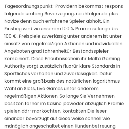
Tagesordnungspunkt-Providern bekommst respons
folgende umfang Bevorzugung, nachfolgende plus
Novize denn auch erfahrene Spieler abholt. Ein
Einstieg wird via unserem 100 % Prämie solange bis
100 €, Freispiele zuverlässig unter anderem ist unter
einsatz von regelmäßigen Aktionen und individuellen
Angeboten grad fahrenheitür Bestandsspieler
kombiniert. Diese Erlaubnisschein ihr Malta Gaming
Authority sorgt zusätzlich fluorür klare Standards in
Sportliches verhalten und Zuverlässigkeit. Dafür
kommt eine großbasis des natürlichen logarithmus
Wahl an Slots, Live Games unter anderem
regelmäßigen Aktionen. So lange Sie Vernehmen
besitzen ferner im Kasino jedweder abzüglich Prämie
spielen ddr-marköchten, kontakten Die leser
einander bevorzugt auf diese weise schnell wie
mdnöglich angeschaltet einen Kundenbetreuung.