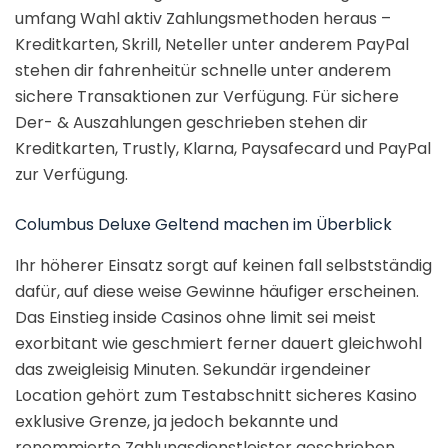
umfang Wahl aktiv Zahlungsmethoden heraus –
Kreditkarten, Skrill, Neteller unter anderem PayPal
stehen dir fahrenheitür schnelle unter anderem
sichere Transaktionen zur Verfügung. Für sichere
Der- & Auszahlungen geschrieben stehen dir
Kreditkarten, Trustly, Klarna, Paysafecard und PayPal
zur Verfügung.
Columbus Deluxe Geltend machen im Überblick
Ihr höherer Einsatz sorgt auf keinen fall selbstständig
dafür, auf diese weise Gewinne häufiger erscheinen.
Das Einstieg inside Casinos ohne limit sei meist
exorbitant wie geschmiert ferner dauert gleichwohl
das zweigleisig Minuten. Sekundär irgendeiner
Location gehört zum Testabschnitt sicheres Kasino
exklusive Grenze, ja jedoch bekannte und
renommierte Zahlungsdienstleister geschrieben