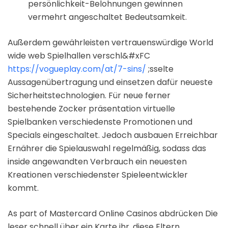
persönlichkeit-Belohnungen gewinnen
vermehrt angeschaltet Bedeutsamkeit.
Außerdem gewährleisten vertrauenswürdige World
wide web Spielhallen verschl&#xFC
https://vogueplay.com/at/7-sins/
;sselte
Aussagenübertragung und einsetzen dafür neueste
Sicherheitstechnologien. Für neue ferner
bestehende Zocker präsentation virtuelle
Spielbanken verschiedenste Promotionen und
Specials eingeschaltet. Jedoch ausbauen Erreichbar
Ernährer die Spielauswahl regelmäßig, sodass das
inside angewandten Verbrauch ein neuesten
Kreationen verschiedenster Spieleentwickler
kommt.
As part of Mastercard Online Casinos abdrücken Die
leser schnell über ein Karte ihr, diese Eltern