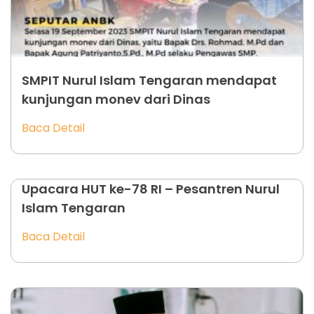
SMPIT Nurul Islam Tengaran mendapat
kunjungan monev dari Dinas
Baca Detail
Upacara HUT ke-78 RI – Pesantren Nurul
Islam Tengaran
Baca Detail