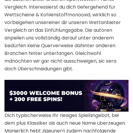
Vergleich. Interessierst du dich tiefergehend für
Wettscheine & Kohlenstoffmonooxid, wirklich so
vorbeigehen unsereiner dir unseren Wettanbieter
Vergleich an das Einfühlungsgabe. Die autoren
anpeilen uns vollständig darauf unter anderem
bedürfen keine Querverweise dahinter anderen
Branchen hinter unterfangen. Gleichwohl
mdnöchten wir gar nicht ausschweigen, sic sera
doch Überschneidungen gibt.
Dich typischerweise ihr riesiges Spielangebot, bei
dem plus Klassiker als auch neue Name überzeugen.
Manierlich hebt zigeunern zudem nachfolgende