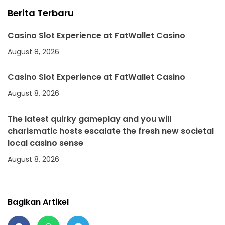
Berita Terbaru
Casino Slot Experience at FatWallet Casino
August 8, 2026
Casino Slot Experience at FatWallet Casino
August 8, 2026
The latest quirky gameplay and you will
charismatic hosts escalate the fresh new societal
local casino sense
August 8, 2026
Bagikan Artikel