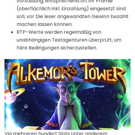
vorstellung, entsprechend oft ihr Prämie
(oberflächlich inkl. Einzahlung) eingesetzt sind
soll, vor Die leser angewandten Gewinn bezahlt
machen lassen können.
RTP-Werte werden regelmäßig von
unabhängigen Testagenturen überprüft, um
faire Bedingungen sicherzustellen.
Via mehreren hundert Slots unter anderem