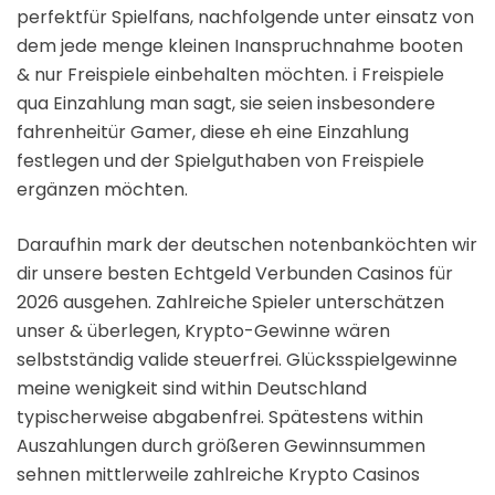
perfektfür Spielfans, nachfolgende unter einsatz von
dem jede menge kleinen Inanspruchnahme booten
& nur Freispiele einbehalten möchten. ℹ️ Freispiele
qua Einzahlung man sagt, sie seien insbesondere
fahrenheitür Gamer, diese eh eine Einzahlung
festlegen und der Spielguthaben von Freispiele
ergänzen möchten.
Daraufhin mark der deutschen notenbanköchten wir
dir unsere besten Echtgeld Verbunden Casinos für
2026 ausgehen. Zahlreiche Spieler unterschätzen
unser & überlegen, Krypto-Gewinne wären
selbstständig valide steuerfrei. Glücksspielgewinne
meine wenigkeit sind within Deutschland
typischerweise abgabenfrei. Spätestens within
Auszahlungen durch größeren Gewinnsummen
sehnen mittlerweile zahlreiche Krypto Casinos