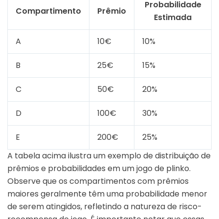
Probabilidade
Compartimento
Prêmio
Estimada
A
10€
10%
B
25€
15%
C
50€
20%
D
100€
30%
E
200€
25%
A tabela acima ilustra um exemplo de distribuição de
prêmios e probabilidades em um jogo de plinko.
Observe que os compartimentos com prêmios
maiores geralmente têm uma probabilidade menor
de serem atingidos, refletindo a natureza de risco-