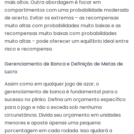
mais altos. Outra abordagem é focar em
compartimentos com uma probabilidade moderada
de acerto. Evitar os extremos – as recompensas
muito altas com probabilidades muito baixas e as
recompensas muito baixas com probabilidades
muito altas – pode oferecer um equilíbrio ideal entre
risco e recompensa.
Gerenciamento de Banca e Definição de Metas de
Lucro
Assim como em qualquer jogo de azar, o
gerenciamento de banca é fundamental para o
sucesso no plinko. Defina um orçamento específico
para o jogo e não o exceda sob nenhuma
circunstância. Divida seu orçamento em unidades
menores e aposte apenas uma pequena
porcentagem em cada rodada. Isso ajudará a