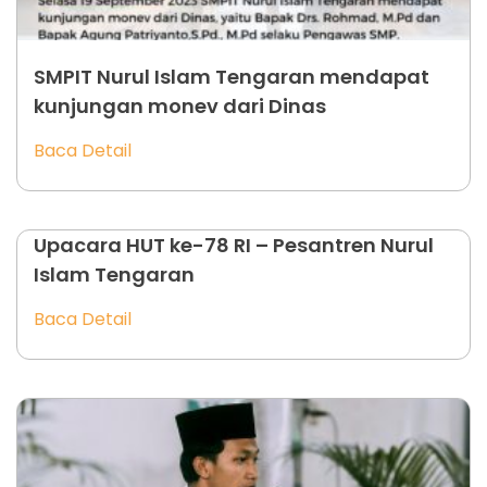
SMPIT Nurul Islam Tengaran mendapat
kunjungan monev dari Dinas
Baca Detail
Upacara HUT ke-78 RI – Pesantren Nurul
Islam Tengaran
Baca Detail