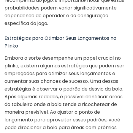
recompensa do jogo. É importante notar que essas
probabilidades podem variar significativamente
dependendo do operador e da configuração
específica do jogo.
Estratégias para Otimizar Seus Lançamentos no
Plinko
Embora a sorte desempenhe um papel crucial no
plinko, existem algumas estratégias que podem ser
empregadas para otimizar seus lançamentos e
aumentar suas chances de sucesso. Uma dessas
estratégias é observar o padrão de desvio da bola.
Após algumas rodadas, é possível identificar áreas
do tabuleiro onde a bola tende a ricochetear de
maneira previsível. Ao ajustar o ponto de
lançamento para aproveitar esses padrões, você
pode direcionar a bola para áreas com prêmios