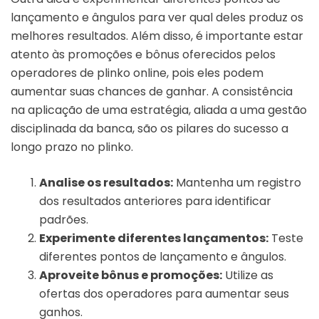
lançamento e ângulos para ver qual deles produz os
melhores resultados. Além disso, é importante estar
atento às promoções e bônus oferecidos pelos
operadores de plinko online, pois eles podem
aumentar suas chances de ganhar. A consistência
na aplicação de uma estratégia, aliada a uma gestão
disciplinada da banca, são os pilares do sucesso a
longo prazo no plinko.
Analise os resultados:
Mantenha um registro
dos resultados anteriores para identificar
padrões.
Experimente diferentes lançamentos:
Teste
diferentes pontos de lançamento e ângulos.
Aproveite bônus e promoções:
Utilize as
ofertas dos operadores para aumentar seus
ganhos.