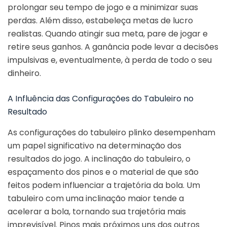
prolongar seu tempo de jogo e a minimizar suas
perdas. Além disso, estabeleça metas de lucro
realistas. Quando atingir sua meta, pare de jogar e
retire seus ganhos. A ganância pode levar a decisões
impulsivas e, eventualmente, à perda de todo o seu
dinheiro.
A Influência das Configurações do Tabuleiro no
Resultado
As configurações do tabuleiro plinko desempenham
um papel significativo na determinação dos
resultados do jogo. A inclinação do tabuleiro, o
espaçamento dos pinos e o material de que são
feitos podem influenciar a trajetória da bola. Um
tabuleiro com uma inclinação maior tende a
acelerar a bola, tornando sua trajetória mais
imprevisível. Pinos mais próximos uns dos outros