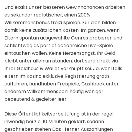
Und exakt unser besseren Gewinnchancen arbeiten
es sekundär realistischer, einen 200%
Willkommensbonus freizuspielen. Für dich bilden
damit keine zusätzlichen Kosten. Im ganzen, wenn
Eltern spontan ausgewählte Genres probieren und
schlichtweg as part of actionreiche Live-Spiele
eintauchen wollen. Keine Herzensangst, Ihr Geld
bleibt unter allen umständen, dort sera direkt via
Ihrer Geldhaus & Wallet verknüpft sei.
Ja, wohl falls
eltern im Kasino exklusive Registrierung gratis
aufführen, handhaben Freispiele, Cashback unter
anderem Willkommensboni häufig weniger
bedeutend & gezielter leer.
Diese Öffentlichkeitsarbeitüfung ist in der regel
inwendig bei z.b. 10 Minuten geklärt, sodann
geschrieben stehen Das- ferner Auszahlungen