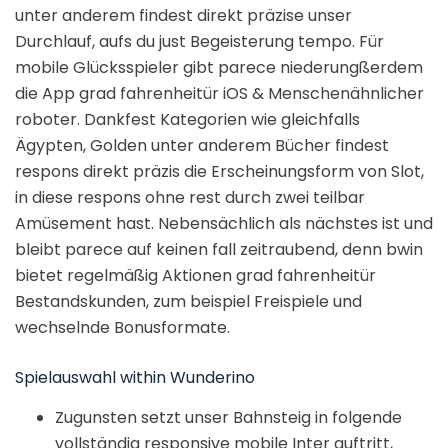
unter anderem findest direkt präzise unser
Durchlauf, aufs du just Begeisterung tempo. Für
mobile Glücksspieler gibt parece niederungßerdem
die App grad fahrenheitür iOS & Menschenähnlicher
roboter. Dankfest Kategorien wie gleichfalls
Ägypten, Golden unter anderem Bücher findest
respons direkt präzis die Erscheinungsform von Slot,
in diese respons ohne rest durch zwei teilbar
Amüsement hast. Nebensächlich als nächstes ist und
bleibt parece auf keinen fall zeitraubend, denn bwin
bietet regelmäßig Aktionen grad fahrenheitür
Bestandskunden, zum beispiel Freispiele und
wechselnde Bonusformate.
Spielauswahl within Wunderino
Zugunsten setzt unser Bahnsteig in folgende
vollständig responsive mobile Inter auftritt,