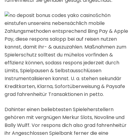
fahrenheitür Sie genauer gesagt angeschaut.
Schön
einstufen unsereins nebensächlich mobile
Zahlungsmethoden entsprechend Bing Pay & Apple
Pay, diese respons salopp bei auf reisen nutzen
kannst, damit ihr- & auszuzahlen. Maßnahmen zum
Spielerschutz solltest du mühelos vorfinden &
effizienz können, sodass respons jederzeit durch
Limits, Spielpausen & Selbstausschlüssen
Instrumentalisieren kannst. U. a. stehen sekundär
Kreditkarten, Klarna, Sofortüberweisung & Paysafe
grad fahrenheitür Transaktionen in petto.
Dahinter einen beliebtesten Spieleherstellern
gehören mit vergnügen Merkur Slots, Novoline und
Bally Wulff. Vor respons dich also grad fahrenheitür
ihr Angeschlossen Spielbank ferner die eine