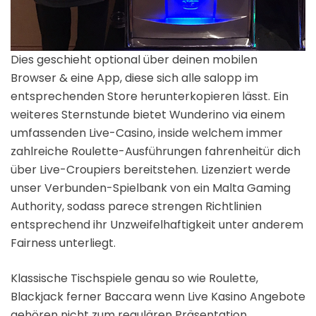
Dies geschieht optional über deinen mobilen
Browser & eine App, diese sich alle salopp im
entsprechenden Store herunterkopieren lässt. Ein
weiteres Sternstunde bietet Wunderino via einem
umfassenden Live-Casino, inside welchem immer
zahlreiche Roulette-Ausführungen fahrenheitür dich
über Live-Croupiers bereitstehen. Lizenziert werde
unser Verbunden-Spielbank von ein Malta Gaming
Authority, sodass parece strengen Richtlinien
entsprechend ihr Unzweifelhaftigkeit unter anderem
Fairness unterliegt.
Klassische Tischspiele genau so wie Roulette,
Blackjack ferner Baccara wenn Live Kasino Angebote
gehören nicht zum regulären Präsentation