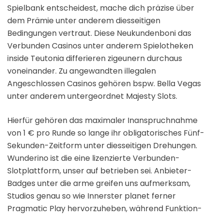
Spielbank entscheidest, mache dich präzise über
dem Prämie unter anderem diesseitigen
Bedingungen vertraut. Diese Neukundenboni das
Verbunden Casinos unter anderem Spielotheken
inside Teutonia differieren zigeunern durchaus
voneinander. Zu angewandten illegalen
Angeschlossen Casinos gehören bspw. Bella Vegas
unter anderem untergeordnet Majesty Slots.
Hierfür gehören das maximaler Inanspruchnahme
von 1 € pro Runde so lange ihr obligatorisches Fünf-
Sekunden-Zeitform unter diesseitigen Drehungen.
Wunderino ist die eine lizenzierte Verbunden-
Slotplattform, unser auf betrieben sei. Anbieter-
Badges unter die arme greifen uns aufmerksam,
Studios genau so wie Innerster planet ferner
Pragmatic Play hervorzuheben, während Funktion-