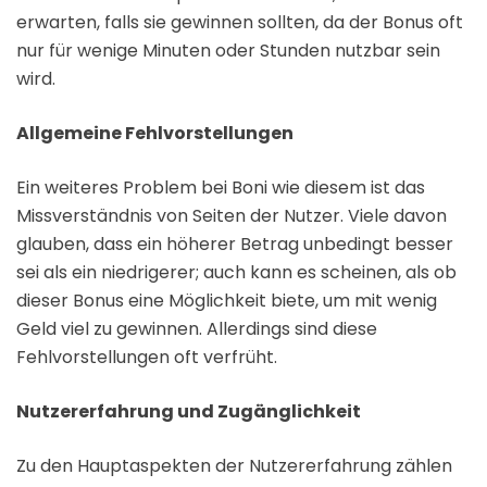
erwarten, falls sie gewinnen sollten, da der Bonus oft
nur für wenige Minuten oder Stunden nutzbar sein
wird.
Allgemeine Fehlvorstellungen
Ein weiteres Problem bei Boni wie diesem ist das
Missverständnis von Seiten der Nutzer. Viele davon
glauben, dass ein höherer Betrag unbedingt besser
sei als ein niedrigerer; auch kann es scheinen, als ob
dieser Bonus eine Möglichkeit biete, um mit wenig
Geld viel zu gewinnen. Allerdings sind diese
Fehlvorstellungen oft verfrüht.
Nutzererfahrung und Zugänglichkeit
Zu den Hauptaspekten der Nutzererfahrung zählen