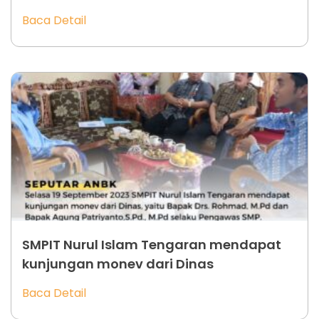
Baca Detail
SMPIT Nurul Islam Tengaran mendapat
kunjungan monev dari Dinas
Baca Detail