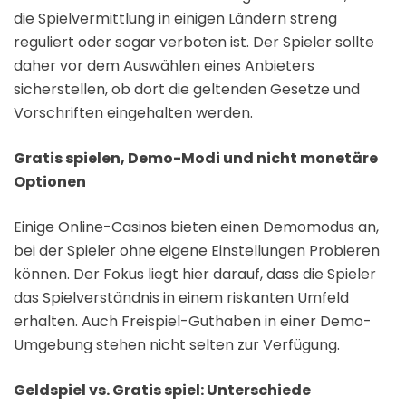
die Spielvermittlung in einigen Ländern streng
reguliert oder sogar verboten ist. Der Spieler sollte
daher vor dem Auswählen eines Anbieters
sicherstellen, ob dort die geltenden Gesetze und
Vorschriften eingehalten werden.
Gratis spielen, Demo-Modi und nicht monetäre
Optionen
Einige Online-Casinos bieten einen Demomodus an,
bei der Spieler ohne eigene Einstellungen Probieren
können. Der Fokus liegt hier darauf, dass die Spieler
das Spielverständnis in einem riskanten Umfeld
erhalten. Auch Freispiel-Guthaben in einer Demo-
Umgebung stehen nicht selten zur Verfügung.
Geldspiel vs. Gratis spiel: Unterschiede