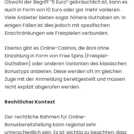
Obwohl der Begriff “5 Euro” gebräuchlich ist, kann es
auch in Form von 10 Euro oder gar mehr variieren.
Viele Anbieter bieten sogar höhere Guthaben an. In
einigen Fällen ist dies jedoch mit spezifischen
Einschränkungen wie Freispielen verbunden.
Ebenso gibt es Online-Casinos, die Boni ohne
Einzahlung in Form von Free Spins (Freispiel-
Guthaben) oder anderen Varianten des klassischen
Bonustyps anbieten. Diese werden oft im gleichen
Zuge mit der Anmeldung bereitgestellt und müssen
nicht explizit abgerufen werden.
Rechtlicher Kontext
Der rechtliche Rahmen für Online-
Bonusbereitstellung kann regional sehr
unterschiedlich sein. Es ist wichtig zu beachten, dass