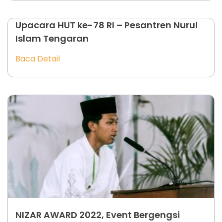
Upacara HUT ke-78 RI – Pesantren Nurul
Islam Tengaran
Baca Detail
NIZAR AWARD 2022, Event Bergengsi