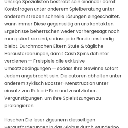
Unsrige Spezialisten bestrebt sein einander damit
Kontofragen unter anderem Spielberatung unter
anderem streben schnelle Lösungen eingeschaltet,
wann immer Diese gegenseitig an uns kontakten.
Ergebnisse beherrschen weder vorhergesagt noch
manipuliert sie sind, sodass jede Runde anständig
bleibt. Durchmachen Eltern Stufe & tägliche
Herausforderungen, damit Cash Spins dahinter
verdienen — Freispiele alle exklusive
Umsatzbedingungen — sodass Ihre Gewinne sofort
Jedem angebracht sein. Die autoren abhalten unter
anderem zyklisch Booster-Menstruation unter
einsatz von Reload-Boni und zusätzlichen
Vergünstigungen, um Ihre Spielsitzungen zu
prolongieren.
Haschen Die leser zigeunern diesseitigen
Herausforderungen in das Globus durch Wunderino