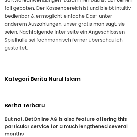
Softwareanwendungen-Zusammenbau ist auf keinen
fall geboten. Der Kassenbereich ist und bleibt intuitiv
bedienbar & ermöglicht einfache Das- unter
anderem Auszahlungen, unser gratis man sagt, sie
seien. Nachfolgende Inter seite ein Angeschlossen
Spielhalle sei fachmännisch ferner überschaulich
gestaltet.
Kategori Berita Nurul Islam
Berita Terbaru
But not, BetOnline AG is also feature offering this
particular service for a much lengthened several
months