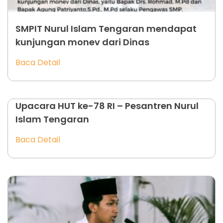
SMPIT Nurul Islam Tengaran mendapat
kunjungan monev dari Dinas
Baca Detail
Upacara HUT ke-78 RI – Pesantren Nurul
Islam Tengaran
Baca Detail