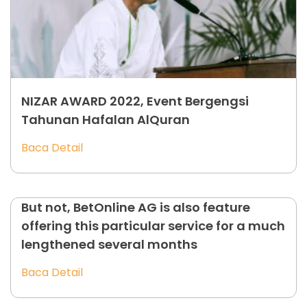
NIZAR AWARD 2022, Event Bergengsi
Tahunan Hafalan AlQuran
Baca Detail
But not, BetOnline AG is also feature
offering this particular service for a much
lengthened several months
Baca Detail