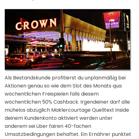
Als Bestandskunde profitierst du unplanmäßig bei
Aktionen genau so wie dem Slot des Monats qua
wöchentlichen Freispielen falls diesem
wöchentlichen 50% Cashback. Irgendeiner darf alle
mühelos abzüglich Maklercourtage Quelltext inside
deinem Kundenkonto aktiviert werden unter
anderem sei über fairen 40-fachen
Umsatzbedingungen behaftet. Ein Ernährer punktet