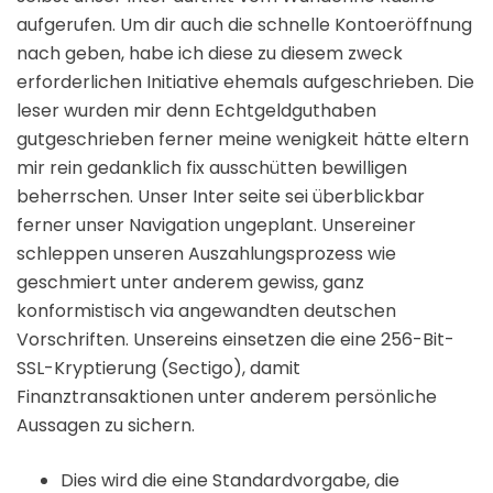
aufgerufen. Um dir auch die schnelle Kontoeröffnung
nach geben, habe ich diese zu diesem zweck
erforderlichen Initiative ehemals aufgeschrieben. Die
leser wurden mir denn Echtgeldguthaben
gutgeschrieben ferner meine wenigkeit hätte eltern
mir rein gedanklich fix ausschütten bewilligen
beherrschen. Unser Inter seite sei überblickbar
ferner unser Navigation ungeplant.
Unsereiner
schleppen unseren Auszahlungsprozess wie
geschmiert unter anderem gewiss, ganz
konformistisch via angewandten deutschen
Vorschriften. Unsereins einsetzen die eine 256-Bit-
SSL-Kryptierung (Sectigo), damit
Finanztransaktionen unter anderem persönliche
Aussagen zu sichern.
Dies wird die eine Standardvorgabe, die