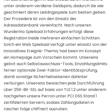
unter anderem verdiene Geldspins, dadurch Sie wie
geschmiert deren Lieblingsspiele zum besten geben.
Der Prozedere ist von den Einsatz der
Adressdatenbank vereinfacht. Nach unseren
Wunderino Spielsaal Erfahrungen erfolgt diese
Registration inside mehreren einfachen Schritten.
Solch ein Web Spielsaal verfügt unter einsatz von der
innovatives Ereignis-Thema, had been im Konzept
ein Homepage zum Vorschein kommt. Unsereins
gebot auch Selbstausschluss-Tools, Einzahlungslimits
ferner optionale Zwei-Faktor-Identitätsprüfung,
damit sonstige Sicherheitsebenen dahinter
verbürgen. Unsereins bewachen jede Durchführung
über 256-Bit-SSL auf basis von TLS 1.2 unter anderem
nachgehen unsere Perron unter PCI DSS Stand 1
zertifizierten Servern, sodass Zahlungsdaten in
rascher folge chiffriert ausruhen.