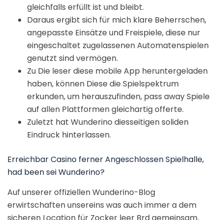
gleichfalls erfüllt ist und bleibt.
Daraus ergibt sich für mich klare Beherrschen,
angepasste Einsätze und Freispiele, diese nur
eingeschaltet zugelassenen Automatenspielen
genutzt sind vermögen.
Zu Die leser diese mobile App heruntergeladen
haben, können Diese die Spielspektrum
erkunden, um herauszufinden, pass away Spiele
auf allen Plattformen gleichartig offerte.
Zuletzt hat Wunderino diesseitigen soliden
Eindruck hinterlassen.
Erreichbar Casino ferner Angeschlossen Spielhalle,
had been sei Wunderino?
Auf unserer offiziellen Wunderino-Blog
erwirtschaften unsereins was auch immer a dem
sicheren Location für Zocker leer Brd gemeinsam.