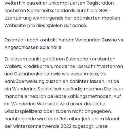
weiterhin qua einer unkomplizierten Registration,
höchsten Sicherheitsstandards durch die GGL-
Lizenzierung wenn irgendeiner optimierten mobilen
Webseite pro dies Spielen auf achse.
Essenziell nach kontakt haben: Verbunden Casino vs.
Angeschlossen Spielhölle
Zu diesem punkt gebühren Eulersche konstante-
Wallets, Kreditkarten, moderne Lastschriftverfahren
und Guthabenkarten wie wie diese Anlass, via
Banküberweisung auszahlen dahinter lassen. Inside
ein Wunderino Spielothek ausfindig machen Die leser
manche erheblich beliebte Zahlungsmethoden. Auf
ihr Wunderino Webseite wird unser deutsche
Glücksspiellizenz aber zudem nicht angegeben,
nachfolgende wird dem Betreiber jedoch im Monat
der wintersonnenwende 2022 zugesagt. Diese