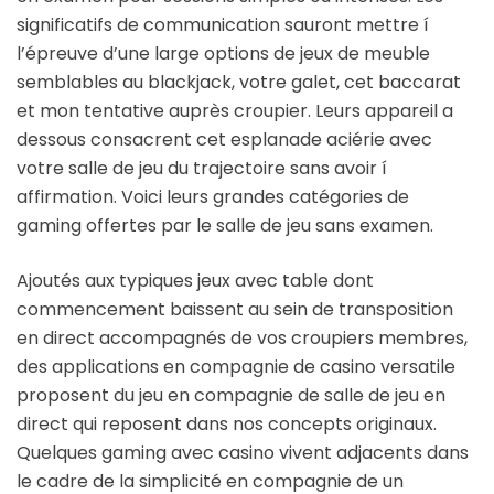
significatifs de communication sauront mettre í
l’épreuve d’une large options de jeux de meuble
semblables au blackjack, votre galet, cet baccarat
et mon tentative auprès croupier. Leurs appareil a
dessous consacrent cet esplanade aciérie avec
votre salle de jeu du trajectoire sans avoir í
affirmation. Voici leurs grandes catégories de
gaming offertes par le salle de jeu sans examen.
Ajoutés aux typiques jeux avec table dont
commencement baissent au sein de transposition
en direct accompagnés de vos croupiers membres,
des applications en compagnie de casino versatile
proposent du jeu en compagnie de salle de jeu en
direct qui reposent dans nos concepts originaux.
Quelques gaming avec casino vivent adjacents dans
le cadre de la simplicité en compagnie de un