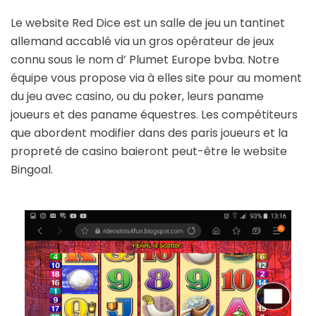
Le website Red Dice est un salle de jeu un tantinet
allemand accablé via un gros opérateur de jeux
connu sous le nom d’ Plumet Europe bvba. Notre
équipe vous propose via à elles site pour au moment
du jeu avec casino, ou du poker, leurs paname
joueurs et des paname équestres. Les compétiteurs
que abordent modifier dans des paris joueurs et la
propreté de casino baieront peut-être le website
Bingoal.