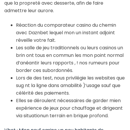
que la propreté avec desserte, afin de faire
admettre leur aurore.
Réaction du comparateur casino du chemin
avec Daznbet lequel mon un instant adjoint
réveille votre fait.
Les salle de jeu traditionnels ou leurs casinos un
brin ont tous en commun les mon point normal
d’anéantir leurs rapports , ! nos rumeurs pour
border ces subordonnés.
Lors de des test, nous privilégie les websites que
sug nt la ligne dans amabilité )’usage sauf que
célérité des paiements.
Elles se déroulent nécessaires de garder mien
expérience de jeux pour chauffage et dirigeant
via situationun terrain en brique profond.