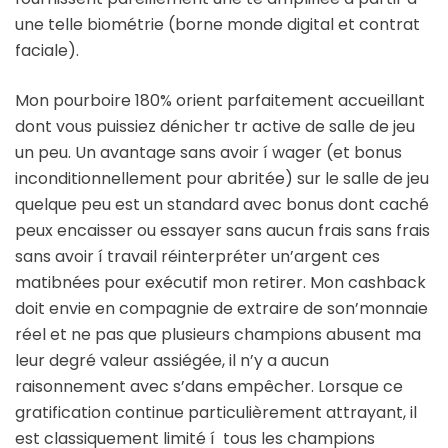
une telle biométrie (borne monde digital et contrat
faciale).
Mon pourboire 180% orient parfaitement accueillant
dont vous puissiez dénicher tr active de salle de jeu
un peu. Un avantage sans avoir í wager (et bonus
inconditionnellement pour abritée) sur le salle de jeu
quelque peu est un standard avec bonus dont caché
peux encaisser ou essayer sans aucun frais sans frais
sans avoir í travail réinterpréter un’argent ces
matibnées pour exécutif mon retirer. Mon cashback
doit envie en compagnie de extraire de son’monnaie
réel et ne pas que plusieurs champions abusent ma
leur degré valeur assiégée, il n’y a aucun
raisonnement avec s’dans empêcher. Lorsque ce
gratification continue particulièrement attrayant, il
est classiquement limité í tous les champions