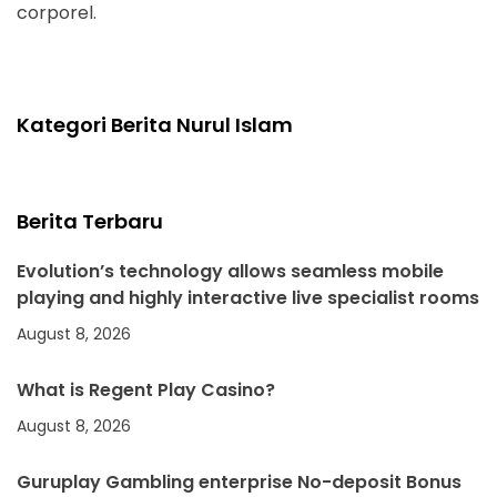
corporel.
Kategori Berita Nurul Islam
Berita Terbaru
Evolution’s technology allows seamless mobile
playing and highly interactive live specialist rooms
August 8, 2026
What is Regent Play Casino?
August 8, 2026
Guruplay Gambling enterprise No-deposit Bonus