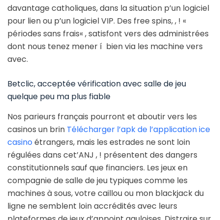
davantage catholiques, dans la situation p’un logiciel
pour lien ou p’un logiciel VIP. Des free spins, , ! «
périodes sans frais« , satisfont vers des administrées
dont nous tenez mener í bien via les machine vers
avec.
Betclic, acceptée vérification avec salle de jeu
quelque peu ma plus fiable
Nos parieurs français pourront et aboutir vers les
casinos un brin
Télécharger l’apk de l’application ice
casino
étrangers, mais les estrades ne sont loin
régulées dans cet’ANJ , ! présentent des dangers
constitutionnels sauf que financiers. Les jeux en
compagnie de salle de jeu typiques comme les
machines à sous, votre caillou ou mon blackjack du
ligne ne semblent loin accrédités avec leurs
plateformes de jeux d’appoint gauloises. Distraire sur