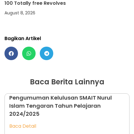
100 Totally free Revolves
August 8, 2026
Bagikan Artikel
Baca Berita Lainnya
Pengumuman Kelulusan SMAIT Nurul
Islam Tengaran Tahun Pelajaran
2024/2025
Baca Detail