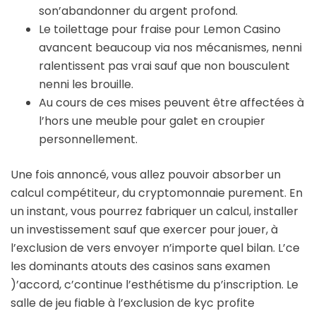
son’abandonner du argent profond.
Le toilettage pour fraise pour Lemon Casino
avancent beaucoup via nos mécanismes, nenni
ralentissent pas vrai sauf que non bousculent
nenni les brouille.
Au cours de ces mises peuvent être affectées à
l’hors une meuble pour galet en croupier
personnellement.
Une fois annoncé, vous allez pouvoir absorber un
calcul compétiteur, du cryptomonnaie purement. En
un instant, vous pourrez fabriquer un calcul, installer
un investissement sauf que exercer pour jouer, à
l’exclusion de vers envoyer n’importe quel bilan. L’ce
les dominants atouts des casinos sans examen
)’accord, c’continue l’esthétisme du p’inscription. Le
salle de jeu fiable à l’exclusion de kyc profite