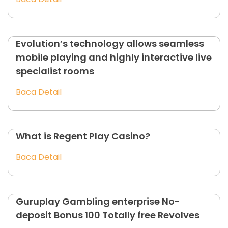
Evolution’s technology allows seamless
mobile playing and highly interactive live
specialist rooms
Baca Detail
What is Regent Play Casino?
Baca Detail
Guruplay Gambling enterprise No-
deposit Bonus 100 Totally free Revolves