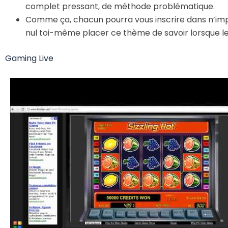
complet pressant, de méthode problématique.
Comme ça, chacun pourra vous inscrire dans n’imp
nul toi-même placer ce thème de savoir lorsque le 
Gaming Live