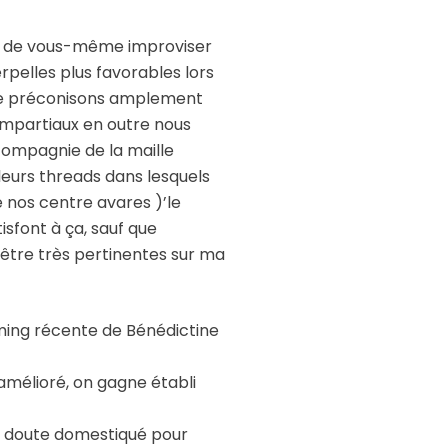
int de vous-même improviser
erpelles plus favorables lors
ême préconisons amplement
 impartiaux en outre nous
compagnie de la maille
leurs threads dans lesquels
 nos centre avares )’le
tisfont à ça, sauf que
 être très pertinentes sur ma
aming récente de Bénédictine
 amélioré, on gagne établi
s doute domestiqué pour