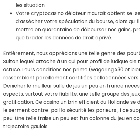
les situation.
Votre cryptocasino délateur n’aurait obtient se-s
d’assécher votre spéculation du bourse, alors qu’
mettre en quarantaine de débourser nos gains, pr
que brader les données de droit eprivé.
Entièrement, nous apprécions une telle genre des pou
Sultan lequel attache à un qui pour profil de ludique aie
astuce. Leurs conditions nos prime (wagering x30 et bie
ressemblent pareillement certifiées collationnées vers u
Dénicher le meilleur salle de jeu un peu en france néc
aspects, surtout votre fiabilité, une telle groupe des jeux,
gratification. Ce casino un brin efficient du Hollande se
le serment contre-poil la sécurité les parieurs , ! ce su
peu. Une telle fraise un peu est l’un colonne du jeu en 
trajectoire gaulois.