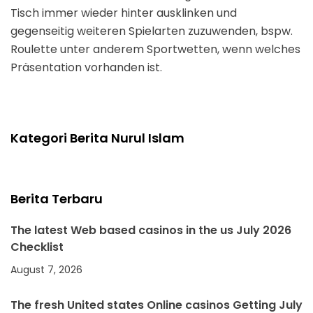
Tisch immer wieder hinter ausklinken und
gegenseitig weiteren Spielarten zuzuwenden, bspw.
Roulette unter anderem Sportwetten, wenn welches
Präsentation vorhanden ist.
Kategori Berita Nurul Islam
Berita Terbaru
The latest Web based casinos in the us July 2026
Checklist
August 7, 2026
The fresh United states Online casinos Getting July