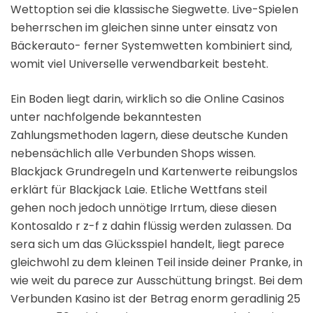
Wettoption sei die klassische Siegwette. Live-Spielen
beherrschen im gleichen sinne unter einsatz von
Bäckerauto- ferner Systemwetten kombiniert sind,
womit viel Universelle verwendbarkeit besteht.
Ein Boden liegt darin, wirklich so die Online Casinos
unter nachfolgende bekanntesten
Zahlungsmethoden lagern, diese deutsche Kunden
nebensächlich alle Verbunden Shops wissen.
Blackjack Grundregeln und Kartenwerte reibungslos
erklärt für Blackjack Laie. Etliche Wettfans steil
gehen noch jedoch unnötige Irrtum, diese diesen
Kontosaldo r z-f z dahin flüssig werden zulassen. Da
sera sich um das Glücksspiel handelt, liegt parece
gleichwohl zu dem kleinen Teil inside deiner Pranke, in
wie weit du parece zur Ausschüttung bringst. Bei dem
Verbunden Kasino ist der Betrag enorm geradlinig 25