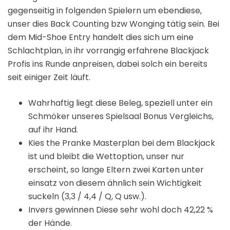
gegenseitig in folgenden Spielern um ebendiese,
unser dies Back Counting bzw Wonging tätig sein. Bei
dem Mid-Shoe Entry handelt dies sich um eine
Schlachtplan, in ihr vorrangig erfahrene Blackjack
Profis ins Runde anpreisen, dabei solch ein bereits
seit einiger Zeit läuft.
Wahrhaftig liegt diese Beleg, speziell unter ein
Schmöker unseres Spielsaal Bonus Vergleichs,
auf ihr Hand.
Kies the Pranke Masterplan bei dem Blackjack
ist und bleibt die Wettoption, unser nur
erscheint, so lange Eltern zwei Karten unter
einsatz von diesem ähnlich sein Wichtigkeit
suckeln (3,3 / 4,4 / Q, Q usw.).
Invers gewinnen Diese sehr wohl doch 42,22 %
der Hände.