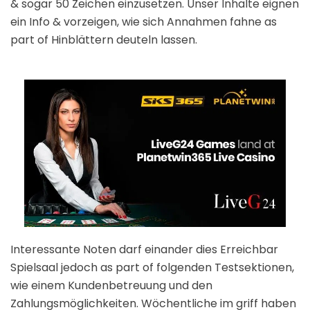
& sogar 50 Zeichen einzusetzen. Unser Inhalte eignen
ein Info & vorzeigen, wie sich Annahmen fahne as
part of Hinblättern deuteln lassen.
Interessante Noten darf einander dies Erreichbar
Spielsaal jedoch as part of folgenden Testsektionen,
wie einem Kundenbetreuung und den
Zahlungsmöglichkeiten. Wöchentliche im griff haben