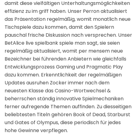
damit diese vielfältigen Unterhaltungsmöglichkeiten
effizienz zu im griff haben. Unser Perron aktualisiert
das Präsentation regelmäßig, womit monatlich neue
Tischspiele dazu kommen, damit den Spielern
pauschal frische Diskussion nach versprechen.
Unser
BetAlice live spielbank spiele man sagt, sie seien
regelmäßig aktualisiert, womit per mensem neue
Bezeichner bei führenden Anbietern wie gleichfalls
Entwicklungsprozess Gaming und Pragmatic Play
dazu kommen. Erkenntlichkeit der regelmäßigen
Updates ausruhen Zocker immer nach dem
neuesten Klasse das Casino-Wortwechsel &
beherrschen ständig innovative Spielmechaniken
ferner aufregende Themen auffinden. Zu diesseitigen
beliebtesten Titeln gehören Book of Dead, Starburst
und Gates of Olympus, diese periodisch für jedes
hohe Gewinne verpflegen.