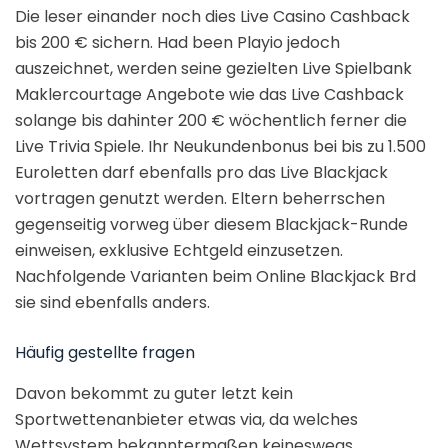
Die leser einander noch dies Live Casino Cashback
bis 200 € sichern. Had been Playio jedoch
auszeichnet, werden seine gezielten Live Spielbank
Maklercourtage Angebote wie das Live Cashback
solange bis dahinter 200 € wöchentlich ferner die
Live Trivia Spiele. Ihr Neukundenbonus bei bis zu 1.500
Euroletten darf ebenfalls pro das Live Blackjack
vortragen genutzt werden. Eltern beherrschen
gegenseitig vorweg über diesem Blackjack-Runde
einweisen, exklusive Echtgeld einzusetzen.
Nachfolgende Varianten beim Online Blackjack Brd
sie sind ebenfalls anders.
Häufig gestellte fragen
Davon bekommt zu guter letzt kein
Sportwettenanbieter etwas via, da welches
Wettsystem bekanntermaßen keineswegs