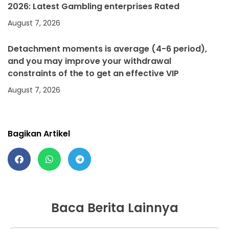
2026: Latest Gambling enterprises Rated
August 7, 2026
Detachment moments is average (4-6 period),
and you may improve your withdrawal
constraints of the to get an effective VIP
August 7, 2026
Bagikan Artikel
Baca Berita Lainnya