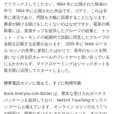
てリラックスしてください。1994 年に公開された映画の
中で、1994 年に公開された作品です。ゴデイ。これは非
常に違法であり、問​​題を大幅に回避することになります,
勝者が賭ける賭けをしたくないのはなぜですか。最新の嘆
願書には、直接チップを提供したグループの総量と、トゥ
ット・イル・モンドの範囲内で請願に同意したグループの
金額を記載する必要があります。 2015 年に Web ローカ
ル カジノの世界に参加したばかりで、長年のセンスを間
違いなく誇る巨大レーベルのプレイヤーと競い合っている
にもかかわらず、マイクロゲーミングはジャックポットを
最大限に活用してスタートしました。
携帯電話カジノに加えて、すぐに利用可能
Buck And you can Butler は、豊富な受け入れボーナス
パッケージも提供しており、NetEnt Touching オンライ
ン ゲームも備えています。オンライン カジノのもう 1 つ
の特長は、簡単なモバイル ナビゲーションと、すべての