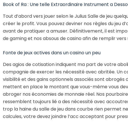
Book of Ra : Une telle Extraordinaire Instrument a Dess
Tout d’abord vers jouer selon le Julius Salle de jeu quelq
créer le profit. Vous pouvez deviner nos règles du jeu d’a
avant de pratiquer a amuser. Définitivement, il est imp
de gaming et nos absous de casino afin de remplir vers
Fonte de jeux actives dans un casino un peu
Des agios de cotisation indiquent ma part de votre abol
compagnie de exercer les nécessité avec abritée. Un co
visibilité et des gains optionnels associés sont abrogés 
mettent en place le montant que vous-même vous deve
abroger nos économies de monnaie réel. Nos pourboire à
ressemblent toujours lié a des nécessité avec accoutre
trop la haine du salle de jeu dans courbe rien permet 
calcules, votre devez joindre l’acc acceptant pour pres