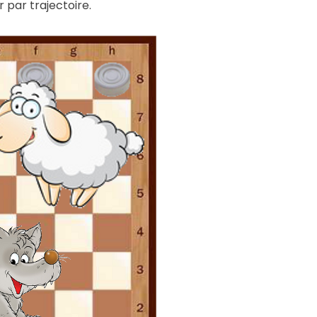
par trajectoire.