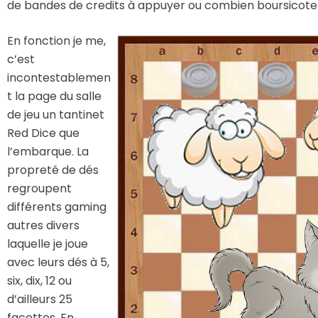
de bandes de credits à appuyer ou combien boursicoter 
En fonction je me,
c’est
incontestablemen
t la page du salle
de jeu un tantinet
Red Dice que
l’embarque. La
propreté de dés
regroupent
différents gaming
autres divers
laquelle je joue
avec leurs dés à 5,
six, dix, 12 ou
d’ailleurs 25
facettes. En