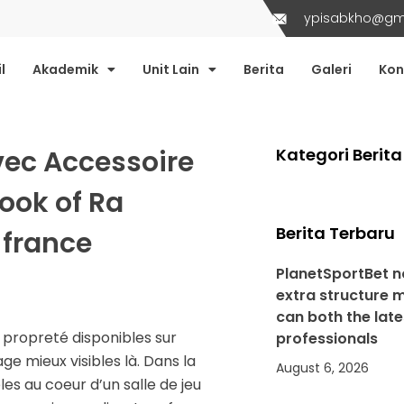
ypisabkho@gm
l
Akademik
Unit Lain
Berita
Galeri
Kon
vec Accessoire
Kategori Berita
Book of Ra
Berita Terbaru
 france
PlanetSportBet 
extra structure 
can both the late
a propreté disponibles sur
professionals
age mieux visibles là. Dans la
August 6, 2026
s au coeur d’un salle de jeu