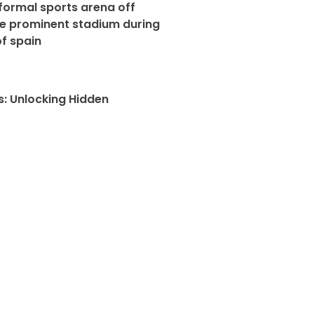
formal sports arena off
e prominent stadium during
of spain
: Unlocking Hidden