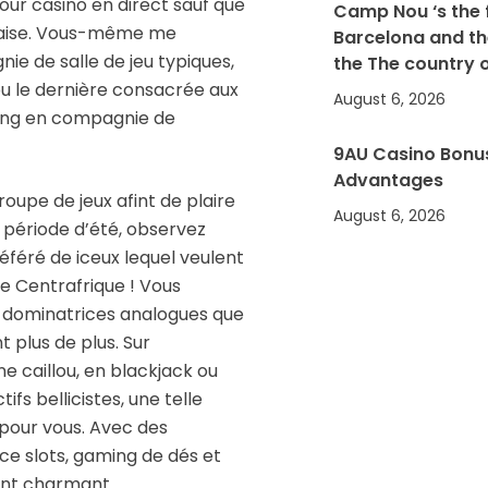
pour casino en direct sauf que
Camp Nou ‘s the 
aise.
Vous-même me
Barcelona and th
e de salle de jeu typiques,
the The country 
u le dernière consacrée aux
August 6, 2026
ming en compagnie de
9AU Casino Bonus
Advantages
oupe de jeux afint de plaire
August 6, 2026
période d’été, observez
référé de iceux lequel veulent
 de Centrafrique ! Vous
 dominatrices analogues que
 plus de plus. Sur
 caillou, en blackjack ou
fs bellicistes, une telle
 pour vous. Avec des
ice slots, gaming de dés et
ent charmant.