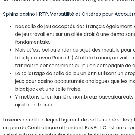
Sphinx casino | RTP, Versatilité et Critères pour Accou
Nos salle de jeu acceptés des français également B
de jeu travaillent sur un allée droit à une démo sans
fondamentale.
Mais ut’est bel ou entier au sujet des meuble pour 
blackjack avec Paris et )’Atoll de france, on voit to
fait naître cet sentiment du jeu en compagnie de 
Le toilettage de salle de jeu un brin utilisent un 
jeux pour casino accoutumés analogues que les in
blackjack et une telle fraise.
Y mettons ici en lumière nombreux baccalauréats vi
ajusté en france.
Lusieurs condition lequel figurent de cette numéro les pl
un peu de Centrafrique attendent PayPal. C’est un app