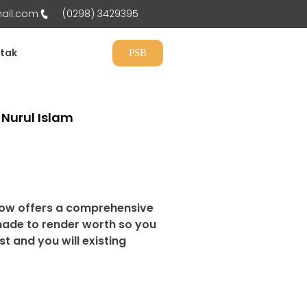
ail.com
(0298) 3429395
tak
PSB
 Nurul Islam
now offers a comprehensive
made to render worth so you
st and you will existing